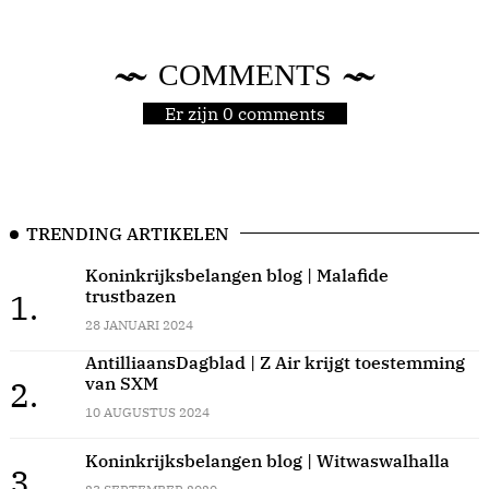
COMMENTS
Er zijn 0 comments
TRENDING ARTIKELEN
Koninkrijksbelangen blog | Malafide
trustbazen
1.
28 JANUARI 2024
AntilliaansDagblad | Z Air krijgt toestemming
van SXM
2.
10 AUGUSTUS 2024
Koninkrijksbelangen blog | Witwaswalhalla
3.
23 SEPTEMBER 2020