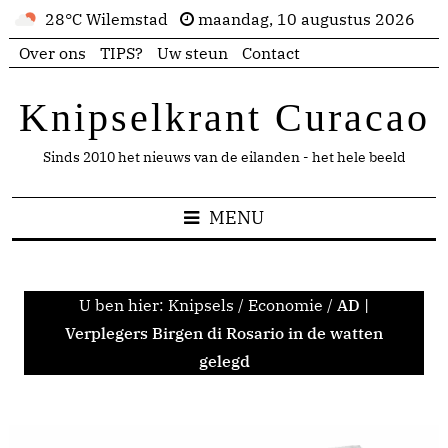
28°C Wilemstad
maandag, 10 augustus 2026
Over ons
TIPS?
Uw steun
Contact
Knipselkrant Curacao
Sinds 2010 het nieuws van de eilanden - het hele beeld
MENU
U ben hier:
Knipsels
/
Economie
/
AD |
Verplegers Birgen di Rosario in de watten
gelegd