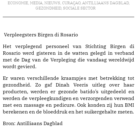
ECONOMIE
,
MEDIA
,
NIEUWS
,
CURAÇAO
,
ANTILLIAANS DAGBLAD
,
GEZONDHEID
,
SOCIALE SECTOR
Verpleegsters Birgen di Rosario
Het verplegend personeel van Stichting Birgen di
Rosario werd gisteren in de watten gelegd in verband
met de Dag van de Verpleging die vandaag wereldwijd
wordt gevierd.
Er waren verschillende kraampjes met betrekking tot
gezondheid. Zo gaf Dinah Veeris uitleg over haar
producten, werden er gezonde batido’s uitgedeeld en
werden de verpleegkundigen en verzorgenden verwend
met een massage en pedicure. Ook konden zij hun BMI
berekenen en de bloeddruk en het suikergehalte meten.
Bron:
Antilliaans Dagblad