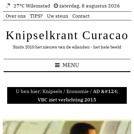
27°C Wilemstad
zaterdag, 8 augustus 2026
Over ons
TIPS?
Uw steun
Contact
Knipselkrant Curacao
Sinds 2010 het nieuws van de eilanden - het hele beeld
MENU
U ben hier:
Knipsels
/
Economie
/
AD &#124;
VBC ziet verlichting 2015