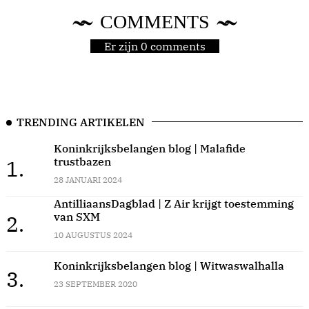
COMMENTS
Er zijn 0 comments
TRENDING ARTIKELEN
Koninkrijksbelangen blog | Malafide
trustbazen
1.
28 JANUARI 2024
AntilliaansDagblad | Z Air krijgt toestemming
van SXM
2.
10 AUGUSTUS 2024
Koninkrijksbelangen blog | Witwaswalhalla
3.
23 SEPTEMBER 2020