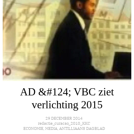
AD &#124; VBC ziet
verlichting 2015
29 DECEMBER 2014
redactie_curacao_2010_KKC
ECONOMIE
,
MEDIA
,
ANTILLIAANS DAGBLAD