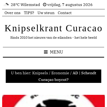
28°C Wilemstad
vrijdag, 7 augustus 2026
Over ons
TIPS?
Uw steun
Contact
Knipselkrant Curacao
Sinds 2010 het nieuws van de eilanden - het hele beeld
MENU
U ben hier:
Knipsels
/
Economie
/
AD | Schendt
Curaçao boycot?