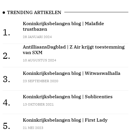
TRENDING ARTIKELEN
Koninkrijksbelangen blog | Malafide
trustbazen
1.
28 JANUARI 2024
AntilliaansDagblad | Z Air krijgt toestemming
van SXM
2.
10 AUGUSTUS 2024
Koninkrijksbelangen blog | Witwaswalhalla
3.
23 SEPTEMBER 2020
Koninkrijksbelangen blog | Sublicenties
4.
13 OKTOBER 2021
Koninkrijksbelangen blog | First Lady
5.
21 MEI 2023