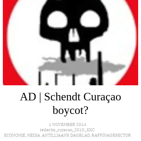
AD | Schendt Curaçao
boycot?
1 NOVEMBER 2014
redactie_curacao_2010_KKC
ECONOMIE
,
MEDIA
,
ANTILLIAANS DAGBLAD
,
RAFFINAGESECTOR