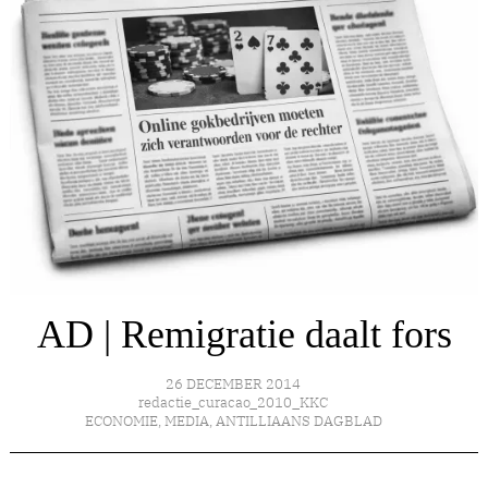
AD | Remigratie daalt fors
26 DECEMBER 2014
redactie_curacao_2010_KKC
ECONOMIE
,
MEDIA
,
ANTILLIAANS DAGBLAD