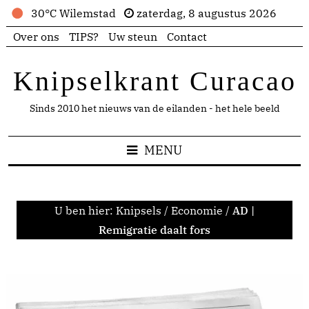
30°C Wilemstad
zaterdag, 8 augustus 2026
Over ons
TIPS?
Uw steun
Contact
Knipselkrant Curacao
Sinds 2010 het nieuws van de eilanden - het hele beeld
MENU
U ben hier:
Knipsels
/
Economie
/
AD |
Remigratie daalt fors