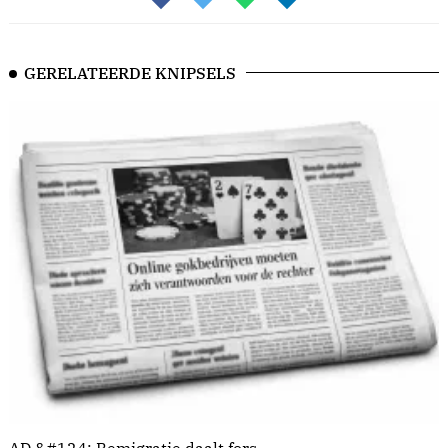
GERELATEERDE KNIPSELS
AD &#124; Remigratie daalt fors