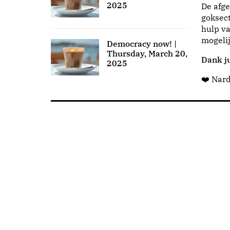
2025
De afge
goksect
hulp va
mogeli
Democracy now! |
Thursday, March 20,
Dank ju
2025
❤️ Nar