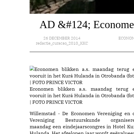
AD &#124; Economen 
26 DECEMBER 2014
ECONOM
redactie_curacao_2010_KKC
Economen blikken a.s. maandag terug 
vooruit in het Kurá Hulanda in Otrobanda (fot
| FOTO PRINCE VICTOR
Willemstad - De Economen Vereniging en 
Vereniging Bestuurskunde organiser
maandag een eindejaarscongres in Hotel Ku
Hulanda. Het afgelopen jaar wordt geëvaluee