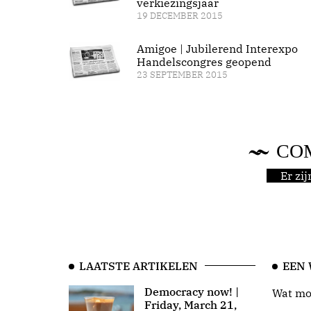
verkiezingsjaar
19 DECEMBER 2015
Amigoe | Jubilerend Interexpo
Handelscongres geopend
23 SEPTEMBER 2015
CO
Er zi
LAATSTE ARTIKELEN
EEN
Democracy now! |
Wat moo
Friday, March 21,