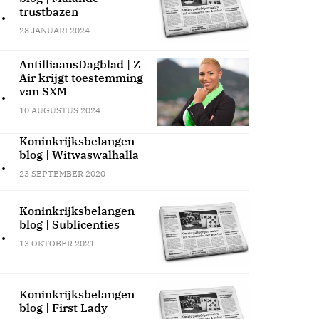
.
trustbazen
28 JANUARI 2024
AntilliaansDagblad | Z
Air krijgt toestemming
.
van SXM
10 AUGUSTUS 2024
Koninkrijksbelangen
blog | Witwaswalhalla
.
23 SEPTEMBER 2020
Koninkrijksbelangen
blog | Sublicenties
.
13 OKTOBER 2021
Koninkrijksbelangen
blog | First Lady
.