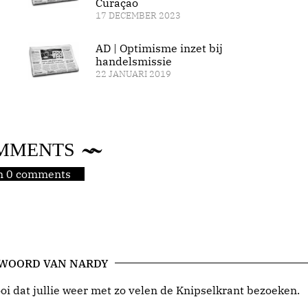
Curaçao
17 DECEMBER 2023
AD | Optimisme inzet bij
handelsmissie
22 JANUARI 2019
MMENTS
jn 0 comments
 WOORD VAN NARDY
i dat jullie weer met zo velen de Knipselkrant bezoeken.