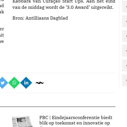
Kabbara van Curaçao Start Ups. Aan het eind
nd
van de middag wordt de ‘3.0 Award’ uitgereikt.
ak
Bron: Antilliaans Dagblad
er
it
we
PBC | Eindejaarsconferentie biedt
blik op toekomst en innovatie op