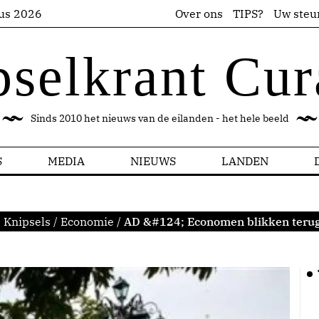
us 2026
Over ons
TIPS?
Uw steu
pselkrant Cur
Sinds 2010 het nieuws van de eilanden - het hele beeld
S
MEDIA
NIEUWS
LANDEN
:
Knipsels
/
Economie
/
AD &#124; Economen blikken terug