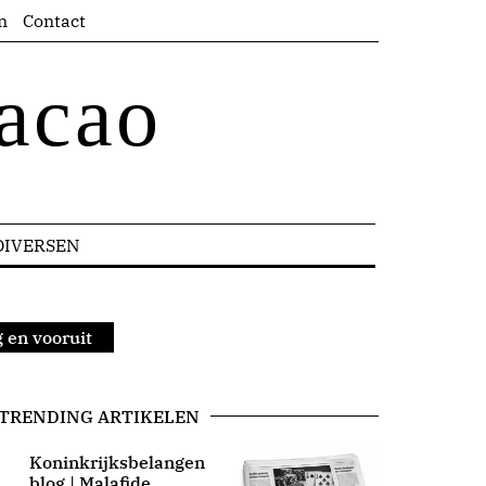
n
Contact
acao
DIVERSEN
 en vooruit
TRENDING ARTIKELEN
Koninkrijksbelangen
blog | Malafide