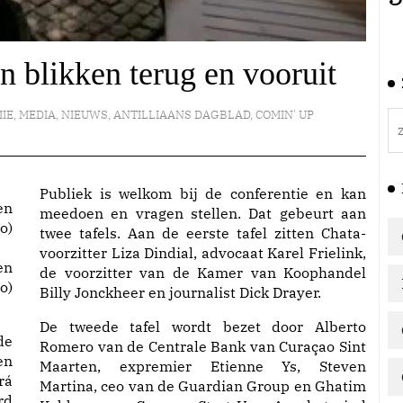
blikken terug en vooruit
IE
,
MEDIA
,
NIEUWS
,
ANTILLIAANS DAGBLAD
,
COMIN' UP
Publiek is welkom bij de conferentie en kan
meedoen en vragen stellen. Dat gebeurt aan
twee tafels. Aan de eerste tafel zitten Chata-
voorzitter Liza Dindial, advocaat Karel Frielink,
en
de voorzitter van de Kamer van Koophandel
o)
Billy Jonckheer en journalist Dick Drayer.
De tweede tafel wordt bezet door Alberto
de
Romero van de Centrale Bank van Curaçao Sint
en
Maarten, expremier Etienne Ys, Steven
rá
Martina, ceo van de Guardian Group en Ghatim
rd