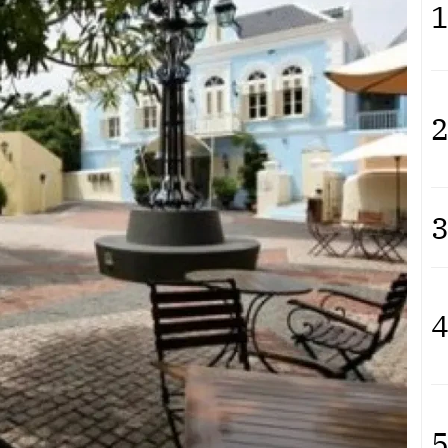
1
2
3
4
5