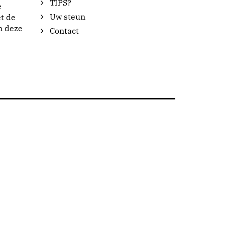
TIPS?
e
Uw steun
t de
n deze
Contact