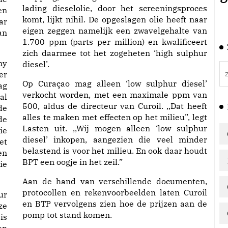
lading dieselolie, door het screeningsproces
en
komt, lijkt nihil. De opgeslagen olie heeft naar
ar
eigen zeggen namelijk een zwavelgehalte van
an
1.700 ppm (parts per million) en kwalificeert
zich daarmee tot het zogeheten ‘high sulphur
ny
diesel’.
er
Op Curaçao mag alleen ‘low sulphur diesel’
ag
verkocht worden, met een maximale ppm van
al
500, aldus de directeur van Curoil. ,,Dat heeft
de
alles te maken met effecten op het milieu”, legt
de
Lasten uit. ,,Wij mogen alleen ‘low sulphur
ie
diesel’ inkopen, aangezien die veel minder
et
belastend is voor het milieu. En ook daar houdt
en
BPT een oogje in het zeil.”
ie
Aan de hand van verschillende documenten,
protocollen en rekenvoorbeelden laten Curoil
ur
en BTP vervolgens zien hoe de prijzen aan de
ze
pomp tot stand komen.
is