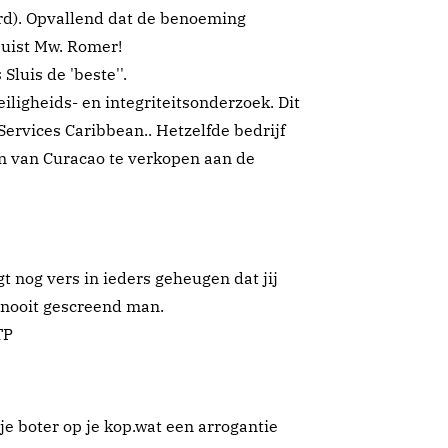
rd). Opvallend dat de benoeming
juist Mw. Romer!
luis de 'beste''.
ligheids- en integriteitsonderzoek. Dit
Services Caribbean.. Hetzelfde bedrijf
n van Curacao te verkopen aan de
gt nog vers in ieders geheugen dat jij
 nooit gescreend man.
TP
 je boter op je kop.wat een arrogantie