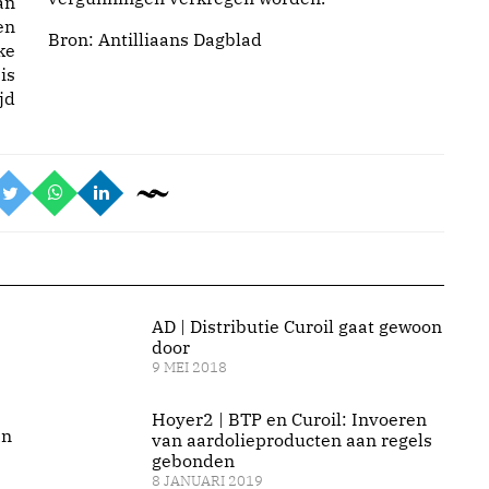
an
en
Bron:
Antilliaans Dagblad
ke
is
jd
AD | Distributie Curoil gaat gewoon
door
9 MEI 2018
Hoyer2 | BTP en Curoil: Invoeren
an
van aardolieproducten aan regels
gebonden
8 JANUARI 2019