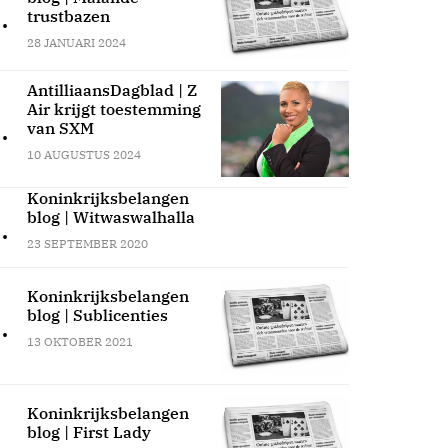
.
trustbazen
28 JANUARI 2024
AntilliaansDagblad | Z
Air krijgt toestemming
.
van SXM
10 AUGUSTUS 2024
Koninkrijksbelangen
blog | Witwaswalhalla
.
23 SEPTEMBER 2020
Koninkrijksbelangen
blog | Sublicenties
.
13 OKTOBER 2021
Koninkrijksbelangen
blog | First Lady
.