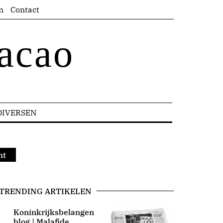
n
Contact
acao
DIVERSEN
ht
TRENDING ARTIKELEN
Koninkrijksbelangen
blog | Malafide