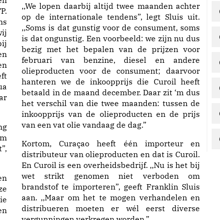
en
,,We lopen daarbij altijd twee maanden achter
P.
op de internationale tendens”, legt Sluis uit.
ns
,,Soms is dat gunstig voor de consument, soms
ij
is dat ongunstig. Een voorbeeld: we zijn nu dus
ij
bezig met het bepalen van de prijzen voor
en
februari van benzine, diesel en andere
en
olieproducten voor de consument; daarvoor
ft
hanteren we de inkoopprijs die Curoil heeft
ua
betaald in de maand december. Daar zit ‘m dus
ar
het verschil van die twee maanden: tussen de
inkoopprijs van de olieproducten en de prijs
van een vat olie vandaag de dag.”
ng
om
Kortom, Curaçao heeft één importeur en
”,
distributeur van olieproducten en dat is Curoil.
En Curoil is een overheidsbedrijf. ,,Nu is het bij
wet strikt genomen niet verboden om
en
brandstof te importeren”, geeft Franklin Sluis
ze
aan. ,,Maar om het te mogen verhandelen en
ie
distribueren moeten er wél eerst diverse
en
vergunningen verkregen worden.”