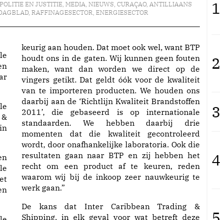
1
POLITIE EN JUSTITIE
,
MEDIA
,
NIEUWS
,
CURAÇAO
,
ANTILLIAANS
DAGBLAD
,
RAFFINAGESECTOR
,
ENERGIESECTOR
keurig aan houden. Dat moet ook wel, want BTP
le
houdt ons in de gaten. Wij kunnen geen fouten
2
en
maken, want dan worden we direct op de
ar
vingers getikt. Dat geldt óók voor de kwaliteit
van te importeren producten. We houden ons
daarbij aan de ‘Richtlijn Kwaliteit Brandstoffen
le
3
2011’, die gebaseerd is op internationale
 &
standaarden. We hebben daarbij drie
in
momenten dat die kwaliteit gecontroleerd
wordt, door onafhankelijke laboratoria. Ook die
resultaten gaan naar BTP en zij hebben het
4
en
recht om een product af te keuren, reden
le
waarom wij bij de inkoop zeer nauwkeurig te
et
werk gaan.”
en
De kans dat Inter Caribbean Trading &
5
Shipping, in elk geval voor wat betreft deze
le