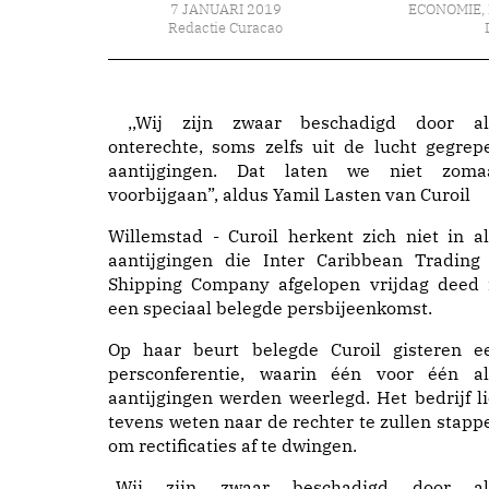
7 JANUARI 2019
ECONOMIE
,
Redactie Curacao
,,Wij zijn zwaar beschadigd door al
onterechte, soms zelfs uit de lucht gegrep
aantijgingen. Dat laten we niet zoma
voorbijgaan”, aldus Yamil Lasten van Curoil
Willemstad - Curoil herkent zich niet in al
aantijgingen die Inter Caribbean Trading
Shipping Company afgelopen vrijdag deed 
een speciaal belegde persbijeenkomst.
Op haar beurt belegde Curoil gisteren e
persconferentie, waarin één voor één al
aantijgingen werden weerlegd. Het bedrijf li
tevens weten naar de rechter te zullen stapp
om rectificaties af te dwingen.
,,Wij zijn zwaar beschadigd door al