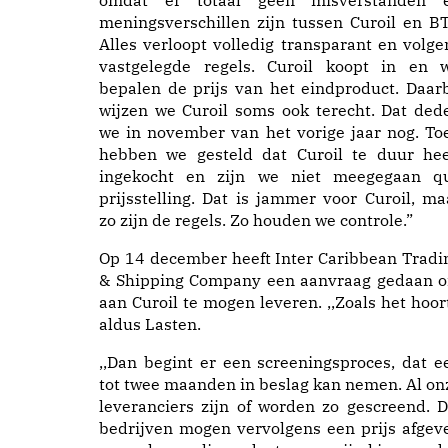
omdat er totaal geen misverstanden 
meningsverschillen zijn tussen Curoil en BT
Alles verloopt volledig transparant en volge
vastgelegde regels. Curoil koopt in en w
bepalen de prijs van het eindproduct. Daarb
wijzen we Curoil soms ook terecht. Dat ded
we in november van het vorige jaar nog. To
hebben we gesteld dat Curoil te duur hee
ingekocht en zijn we niet meegegaan q
prijsstelling. Dat is jammer voor Curoil, ma
zo zijn de regels. Zo houden we controle.”
Op 14 december heeft Inter Caribbean Tradi
& Shipping Company een aanvraag gedaan 
aan Curoil te mogen leveren. ,,Zoals het hoort
aldus Lasten.
,,Dan begint er een screeningsproces, dat e
tot twee maanden in beslag kan nemen. Al on
leveranciers zijn of worden zo gescreend. D
bedrijven mogen vervolgens een prijs afgev