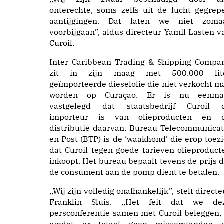
onterechte, soms zelfs uit de lucht gegrep
aantijgingen. Dat laten we niet zoma
voorbijgaan”, aldus directeur Yamil Lasten v
Curoil.
Inter Caribbean Trading & Shipping Compa
zit in zijn maag met 500.000 lit
geïmporteerde dieselolie die niet verkocht m
worden op Curaçao. Er is nu eenma
vastgelegd dat staatsbedrijf Curoil 
importeur is van olieproducten en 
distributie daarvan. Bureau Telecommunicat
en Post (BTP) is de ‘waakhond’ die erop toezi
dat Curoil tegen goede tarieven olieproduct
inkoopt. Het bureau bepaalt tevens de prijs d
de consument aan de pomp dient te betalen.
,,Wij zijn volledig onafhankelijk”, stelt directe
Franklin Sluis. ,,Het feit dat we de
persconferentie samen met Curoil beleggen, 