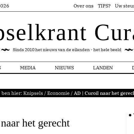
2026
Over ons
TIPS?
Uw steu
pselkrant Cur
Sinds 2010 het nieuws van de eilanden - het hele beeld
S
MEDIA
NIEUWS
LANDEN
 ben hier:
Knipsels
/
Economie
/
AD | Curoil naar het gerec
naar het gerecht