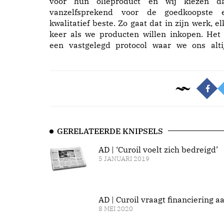
voor hun olieproduct en wij kiezen d
vanzelfsprekend voor de goedkoopste 
kwalitatief beste. Zo gaat dat in zijn werk, el
keer als we producten willen inkopen. Het 
een vastgelegd protocol waar we ons alti
GERELATEERDE KNIPSELS
AD | ‘Curoil voelt zich bedreigd’
5 JANUARI 2019
AD | Curoil vraagt financiering a
8 MEI 2020