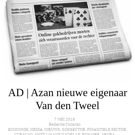
AD | Azan nieuwe eigenaar
Van den Tweel
7 MEI 2018
Redactie Curacao
ECONOMIE
,
MEDIA
,
NIEUWS
,
GOKSECTOR
,
FINANCIELE SECTOR
,
CURAÇAO
,
ANTILLIAANS DAGBLAD
,
BONAIRE
,
ARUBA