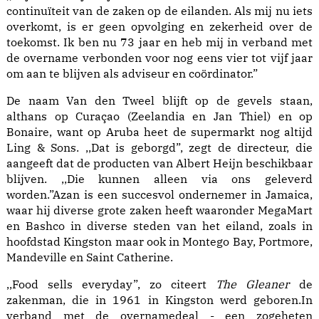
continuïteit van de zaken op de eilanden. Als mij nu iets
overkomt, is er geen opvolging en zekerheid over de
toekomst. Ik ben nu 73 jaar en heb mij in verband met
de overname verbonden voor nog eens vier tot vijf jaar
om aan te blijven als adviseur en coördinator.”
De naam Van den Tweel blijft op de gevels staan,
althans op Curaçao (Zeelandia en Jan Thiel) en op
Bonaire, want op Aruba heet de supermarkt nog altijd
Ling & Sons. ,,Dat is geborgd”, zegt de directeur, die
aangeeft dat de producten van Albert Heijn beschikbaar
blijven. ,,Die kunnen alleen via ons geleverd
worden.”Azan is een succesvol ondernemer in Jamaica,
waar hij diverse grote zaken heeft waaronder MegaMart
en Bashco in diverse steden van het eiland, zoals in
hoofdstad Kingston maar ook in Montego Bay, Portmore,
Mandeville en Saint Catherine.
,,Food sells everyday”, zo citeert
The Gleaner
de
zakenman, die in 1961 in Kingston werd geboren.In
verband met de overnamedeal - een zogeheten