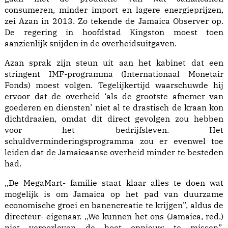
consumeren, minder import en lagere energieprijzen,
zei Azan in 2013. Zo tekende de Jamaica Observer op.
De regering in hoofdstad Kingston moest toen
aanzienlijk snijden in de overheidsuitgaven.
Azan sprak zijn steun uit aan het kabinet dat een
stringent IMF-programma (Internationaal Monetair
Fonds) moest volgen. Tegelijkertijd waarschuwde hij
ervoor dat de overheid ‘als de grootste afnemer van
goederen en diensten’ niet al te drastisch de kraan kon
dichtdraaien, omdat dit direct gevolgen zou hebben
voor het bedrijfsleven. Het
schuldverminderingsprogramma zou er evenwel toe
leiden dat de Jamaicaanse overheid minder te besteden
had.
,,De MegaMart- familie staat klaar alles te doen wat
mogelijk is om Jamaica op het pad van duurzame
economische groei en banencreatie te krijgen”, aldus de
directeur- eigenaar. ,,We kunnen het ons (Jamaica, red.)
niet veroorloven de boot opnieuw te missen”,