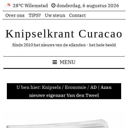
28°C Wilemstad
donderdag, 6 augustus 2026
Over ons
TIPS?
Uw steun
Contact
Knipselkrant Curacao
Sinds 2010 het nieuws van de eilanden - het hele beeld
MENU
U ben hier:
Knipsels
/
Economie
/
AD | Azan
nieuwe eigenaar Van den Tweel