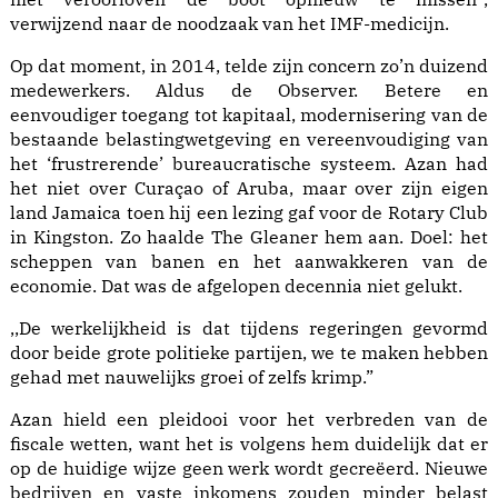
verwijzend naar de noodzaak van het IMF-medicijn.
Op dat moment, in 2014, telde zijn concern zo’n duizend
medewerkers. Aldus de Observer. Betere en
eenvoudiger toegang tot kapitaal, modernisering van de
bestaande belastingwetgeving en vereenvoudiging van
het ‘frustrerende’ bureaucratische systeem. Azan had
het niet over Curaçao of Aruba, maar over zijn eigen
land Jamaica toen hij een lezing gaf voor de Rotary Club
in Kingston. Zo haalde The Gleaner hem aan. Doel: het
scheppen van banen en het aanwakkeren van de
economie. Dat was de afgelopen decennia niet gelukt.
,,De werkelijkheid is dat tijdens regeringen gevormd
door beide grote politieke partijen, we te maken hebben
gehad met nauwelijks groei of zelfs krimp.”
Azan hield een pleidooi voor het verbreden van de
fiscale wetten, want het is volgens hem duidelijk dat er
op de huidige wijze geen werk wordt gecreëerd. Nieuwe
bedrijven en vaste inkomens zouden minder belast