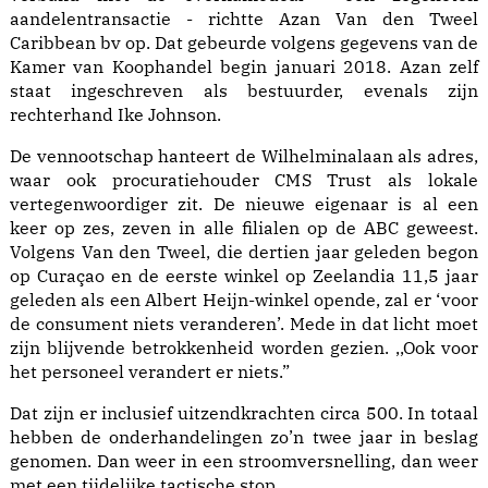
aandelentransactie - richtte Azan Van den Tweel
Caribbean bv op. Dat gebeurde volgens gegevens van de
Kamer van Koophandel begin januari 2018. Azan zelf
staat ingeschreven als bestuurder, evenals zijn
rechterhand Ike Johnson.
De vennootschap hanteert de Wilhelminalaan als adres,
waar ook procuratiehouder CMS Trust als lokale
vertegenwoordiger zit. De nieuwe eigenaar is al een
keer op zes, zeven in alle filialen op de ABC geweest.
Volgens Van den Tweel, die dertien jaar geleden begon
op Curaçao en de eerste winkel op Zeelandia 11,5 jaar
geleden als een Albert Heijn-winkel opende, zal er ‘voor
de consument niets veranderen’. Mede in dat licht moet
zijn blijvende betrokkenheid worden gezien. ,,Ook voor
het personeel verandert er niets.”
Dat zijn er inclusief uitzendkrachten circa 500. In totaal
hebben de onderhandelingen zo’n twee jaar in beslag
genomen. Dan weer in een stroomversnelling, dan weer
met een tijdelijke tactische stop.