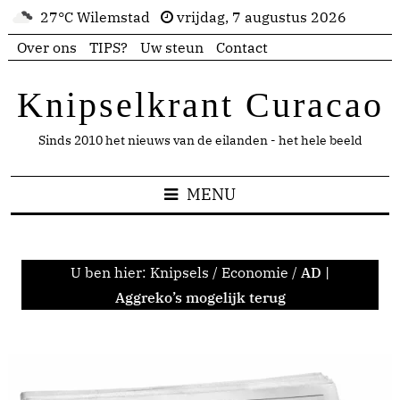
27°C Wilemstad
vrijdag, 7 augustus 2026
Over ons
TIPS?
Uw steun
Contact
Knipselkrant Curacao
Sinds 2010 het nieuws van de eilanden - het hele beeld
MENU
U ben hier:
Knipsels
/
Economie
/
AD |
Aggreko’s mogelijk terug