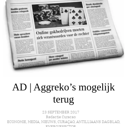
AD | Aggreko’s mogelijk
terug
23 SEPTEMBER 2017
Redactie Curacao
ECONOMIE
,
MEDIA
,
NIEUWS
,
CURAÇAO
,
ANTILLIAANS DAGBLAD
,
ENERGIESECTOR