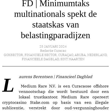
FD | Minimumtaks
multinationals spekt de
staatskas van
belastingparadijzen
25 JANUARI 2024
Redactie Curacao
GOKSECTOR
,
FINANCIELE SECTOR
,
CURAÇAO
,
ARUBA
,
NEDERLAND
,
FINANCIEELE DAGBLAD
,
SINT MAARTEN
Laurens Berentsen | Financieel Dagblad
Medium Rare N.V. is een Curacaose offshore
vennootschap die wordt bestuurd door een
lokaal trustkantoor. Medium Rare opereert
cryptocasino Stake.com op basis van een illegale
sublicentie, verstrekt door oud-vergunninghouder