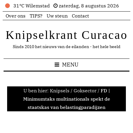
31°C Wilemstad
zaterdag, 8 augustus 2026
Over ons
TIPS?
Uw steun
Contact
Knipselkrant Curacao
Sinds 2010 het nieuws van de eilanden - het hele beeld
MENU
U ben hier:
Knipsels
/
Goksector
/
FD |
Minimumtaks multinationals spekt de
staatskas van belastingparadijzen