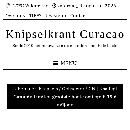
27°C Wilemstad
zaterdag, 8 augustus 2026
Over ons
TIPS?
Uw steun
Contact
Knipselkrant Curacao
Sinds 2010 het nieuws van de eilanden - het hele beeld
MENU
U ben hier:
Knipsels
/
Goksector
/
CN | Ksa legt
Gammix Limited grootste boete ooit op: € 19,6
miljoen