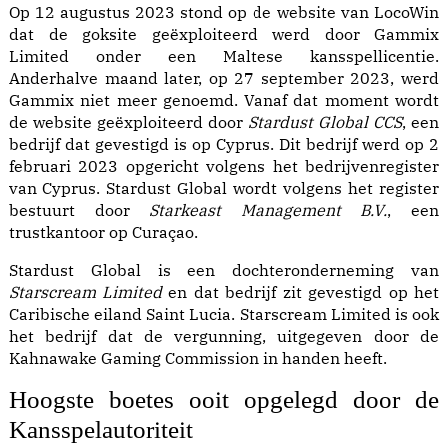
Op
12 augustus 2023
stond op de website van LocoWin
dat de
goksite
geëxploiteerd werd door Gammix
Limited onder een
Maltese kansspellicentie
.
Anderhalve maand later, op
27 september 2023
, werd
Gammix niet meer genoemd. Vanaf dat moment wordt
de website geëxploiteerd door
Stardust Global CCS
, een
bedrijf dat gevestigd is op Cyprus. Dit bedrijf werd op 2
februari 2023 opgericht volgens het
bedrijvenregister
van Cyprus
. Stardust Global wordt volgens het register
bestuurt door
Starkeast Management B.V.
, een
trustkantoor op Curaçao.
Stardust Global is een dochteronderneming van
Starscream Limited
en dat bedrijf zit gevestigd op het
Caribische eiland Saint Lucia. Starscream Limited is ook
het bedrijf dat de vergunning, uitgegeven door de
Kahnawake Gaming Commission in handen heeft.
Hoogste boetes ooit opgelegd door de
Kansspelautoriteit