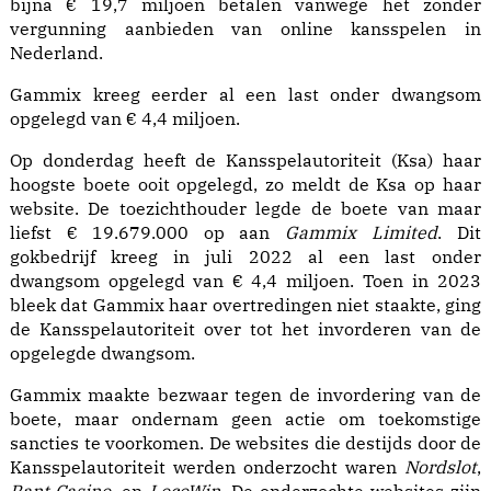
bijna € 19,7 miljoen betalen vanwege het zonder
vergunning aanbieden van online kansspelen in
Nederland.
Gammix kreeg eerder al een last onder dwangsom
opgelegd van € 4,4 miljoen.
Op donderdag heeft de
Kansspelautoriteit
(
Ksa
) haar
hoogste boete ooit opgelegd, zo meldt de Ksa op haar
website
. De toezichthouder legde de boete van maar
liefst € 19.679.000 op aan
Gammix Limited
. Dit
gokbedrijf kreeg in juli 2022 al een
last onder
dwangsom opgelegd van € 4,4 miljoen
. Toen in 2023
bleek dat Gammix haar overtredingen niet staakte, ging
de Kansspelautoriteit over tot het
invorderen van de
opgelegde dwangsom
.
Gammix maakte bezwaar tegen de invordering van de
boete, maar ondernam geen actie om toekomstige
sancties te voorkomen. De websites die destijds door de
Kansspelautoriteit werden onderzocht waren
Nordslot
,