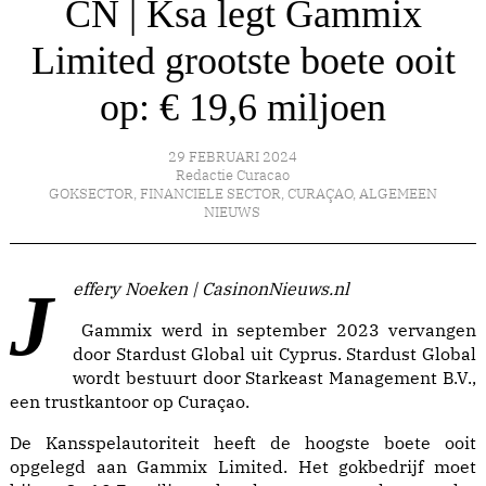
CN | Ksa legt Gammix
Limited grootste boete ooit
op: € 19,6 miljoen
29 FEBRUARI 2024
Redactie Curacao
GOKSECTOR
,
FINANCIELE SECTOR
,
CURAÇAO
,
ALGEMEEN
NIEUWS
Jeffery Noeken | CasinonNieuws.nl
Gammix werd in september 2023 vervangen
door Stardust Global uit Cyprus. Stardust Global
wordt bestuurt door Starkeast Management B.V.,
een trustkantoor op Curaçao.
De Kansspelautoriteit heeft de hoogste boete ooit
opgelegd aan Gammix Limited. Het gokbedrijf moet