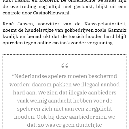
Rant Casino
, en
LocoWin
. De onderzochte websites zijn
de overtreding nog altijd niet gestaakt, blijkt uit een
controle door CasinoNieuws.nl.
René Jansen
, voorzitter van de Kansspelautoriteit,
noemt de handelswijze van gokbedrijven zoals Gammix
kwalijk en benadrukt dat de toezichthouder hard blijft
optreden tegen
online casino’s zonder vergunning
:
ederlandse spelers moeten beschermd
“N
worden: daarom pakken we illegaal aanbod
hard aan. We zien dat illegale aanbieders
vaak weinig aandacht hebben voor de
speler en zich niet aan een zorgplicht
houden. Ook bij deze aanbieder zien we
dat: zo was er geen duidelijke