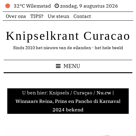
32°C Wilemstad
zondag, 9 augustus 2026
Over ons
TIPS?
Uw steun
Contact
Knipselkrant Curacao
Sinds 2010 het nieuws van de eilanden - het hele beeld
MENU
U ben hier:
Knipsels
/
Curaçao
/
Nu.cw |
Winnaars Reina, Prins en Pancho di Karnaval
2024 bekend