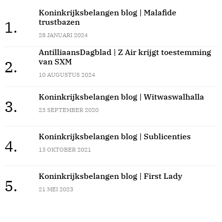
Koninkrijksbelangen blog | Malafide
trustbazen
1.
28 JANUARI 2024
AntilliaansDagblad | Z Air krijgt toestemming
van SXM
2.
10 AUGUSTUS 2024
Koninkrijksbelangen blog | Witwaswalhalla
3.
23 SEPTEMBER 2020
Koninkrijksbelangen blog | Sublicenties
4.
13 OKTOBER 2021
Koninkrijksbelangen blog | First Lady
5.
21 MEI 2023