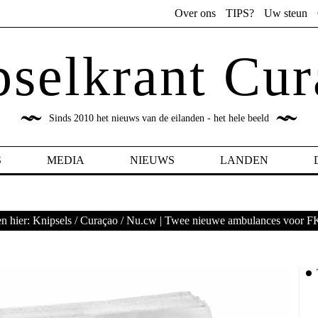
Over ons
TIPS?
Uw steun
pselkrant Cur
Sinds 2010 het nieuws van de eilanden - het hele beeld
S
MEDIA
NIEUWS
LANDEN
n hier:
Knipsels
/
Curaçao
/
Nu.cw | Twee nieuwe ambulances voor 