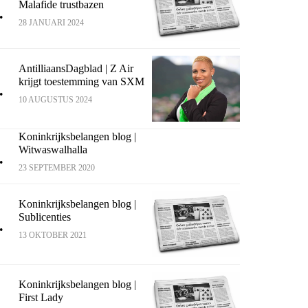
Malafide trustbazen
.
28 JANUARI 2024
AntilliaansDagblad | Z Air
krijgt toestemming van SXM
.
10 AUGUSTUS 2024
Koninkrijksbelangen blog |
Witwaswalhalla
.
23 SEPTEMBER 2020
Koninkrijksbelangen blog |
Sublicenties
.
13 OKTOBER 2021
Koninkrijksbelangen blog |
First Lady
.