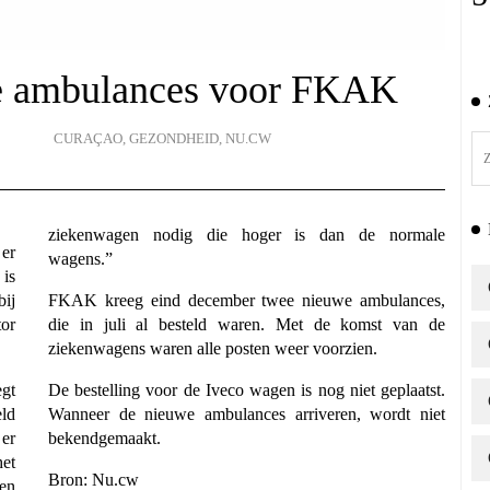
e ambulances voor FKAK
CURAÇAO
,
GEZONDHEID
,
NU.CW
ziekenwagen nodig die hoger is dan de normale
er
wagens.”
 is
bij
FKAK kreeg eind december twee nieuwe ambulances,
tor
die in juli al besteld waren. Met de komst van de
ziekenwagens waren alle posten weer voorzien.
gt
De bestelling voor de Iveco wagen is nog niet geplaatst.
eld
Wanneer de nieuwe ambulances arriveren, wordt niet
er
bekendgemaakt.
het
Bron:
Nu.cw
en