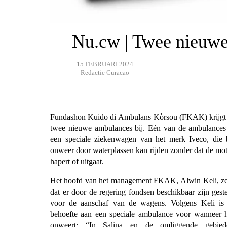
Nu.cw | Twee nieuw
15 FEBRUARI 2024
Redactie Curacao
Fundashon Kuido di Ambulans Kòrsou (FKAK) krijgt 
twee nieuwe ambulances bij. Eén van de ambulances
een speciale ziekenwagen van het merk Iveco, die 
onweer door waterplassen kan rijden zonder dat de mo
hapert of uitgaat.
Het hoofd van het management FKAK, Alwin Keli, ze
dat er door de regering fondsen beschikbaar zijn gest
voor de aanschaf van de wagens. Volgens Keli is 
behoefte aan een speciale ambulance voor wanneer 
onweert: “In Salina en de omliggende gebied