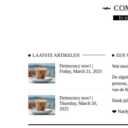
CO
Er z
LAATSTE ARTIKELEN
EEN
Democracy now! |
Wat mooi
Friday, March 21, 2025
De afgel
persoon,
van de K
Democracy now! |
Dank jull
Thursday, March 20,
2025
❤️ Nard