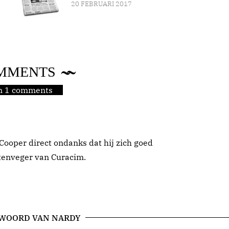
20 FEBRUARI 2017
MMENTS
jn 1 comments
Cooper direct ondanks dat hij zich goed
atenveger van Curacim.
 WOORD VAN NARDY