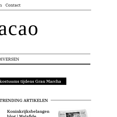
n
Contact
acao
DIVERSEN
 kostuums tijdens Gran Marcha
TRENDING ARTIKELEN
Koninkrijksbelangen
blog | Malafide