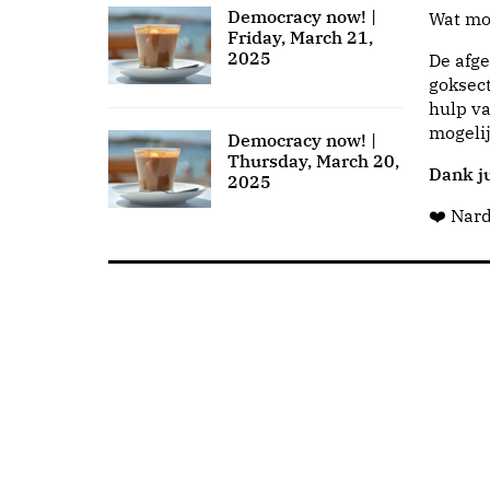
Democracy now! |
Wat moo
Friday, March 21,
2025
De afge
goksect
hulp va
mogeli
Democracy now! |
Thursday, March 20,
Dank ju
2025
❤️ Nar