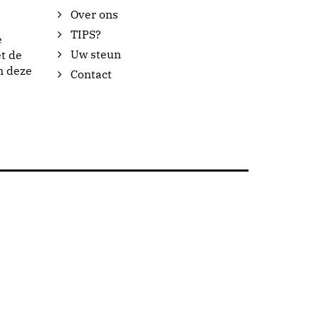
Over ons
TIPS?
e
Uw steun
t de
n deze
Contact