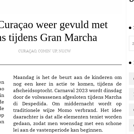
 Curaçao weer gevuld met
ms tijdens Gran Marcha
CURAÇAO
,
COMIN' UP
,
NU.CW
Maandag is het de beurt aan de kinderen om
en
nog een keer in actie te komen, tijdens de
ao
afscheidsoptocht. Carnaval 2023 wordt dinsdag
in
door de volwassenen afgesloten tijdens Marcha
de
di Despedida. Om middernacht wordt op
de
traditionele wijze Momo verbrand. Het idee
op
daarachter is dat alle elementen teniet worden
an
gedaan, zodat men woensdag met een schone
lei aan de vastenperiode kan beginnen.