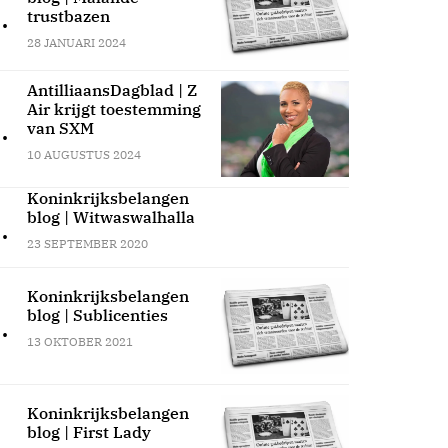
.
trustbazen
28 JANUARI 2024
AntilliaansDagblad | Z
Air krijgt toestemming
.
van SXM
10 AUGUSTUS 2024
Koninkrijksbelangen
blog | Witwaswalhalla
.
23 SEPTEMBER 2020
Koninkrijksbelangen
blog | Sublicenties
.
13 OKTOBER 2021
Koninkrijksbelangen
blog | First Lady
.