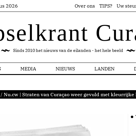
us 2026
Over ons
TIPS?
Uw steu
pselkrant Cur
Sinds 2010 het nieuws van de eilanden - het hele beeld
S
MEDIA
NIEUWS
LANDEN
/
Nu.cw | Straten van Curaçao weer gevuld met kleurrijke