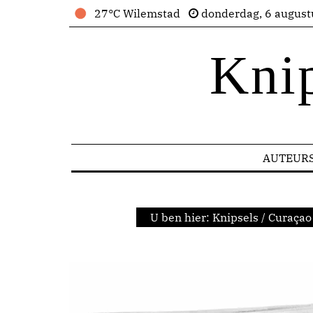
27°C Wilemstad
donderdag, 6 august
Kni
AUTEUR
U ben hier:
Knipsels
/
Curaçao