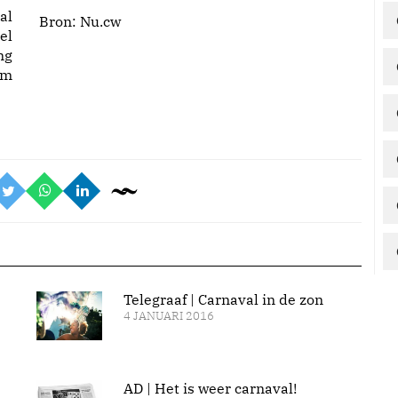
al
Bron:
Nu.cw
el
ng
am
Telegraaf | Carnaval in de zon
4 JANUARI 2016
AD | Het is weer carnaval!