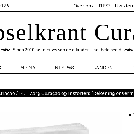
2026
Over ons
TIPS?
Uw steu
pselkrant Cur
Sinds 2010 het nieuws van de eilanden - het hele beeld
S
MEDIA
NIEUWS
LANDEN
uraçao
/
FD | Zorg Curaçao op instorten: ‘Rekening onverm