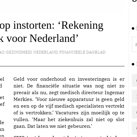
op instorten: ‘Rekening
k voor Nederland’
AO
,
GEZONDHEID
,
NEDERLAND
,
FINANCIEELE DAGBLAD
Geld voor onderhoud en investeringen is er
d
niet. De financiële situatie was nog niet zo
precair als nu, zegt medisch directeur Ingemar
et
Merkies. ‘Voor nieuwe apparatuur is geen geld
ef
en een op de vijf medisch specialisten vertrekt
of is vertrokken.’ Vacatures zijn moeilijk op te
vullen. ‘Maar het ziekenhuis zal niet op slot
de
gaan. Dat laten we niet gebeuren.’
un
en