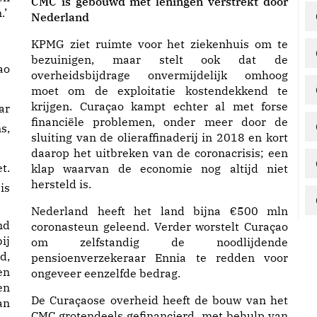
CMC is gebouwd met leningen verstrekt door
.’
Nederland
KPMG ziet ruimte voor het ziekenhuis om te
bezuinigen, maar stelt ook dat de
ao
overheidsbijdrage onvermijdelijk omhoog
moet om de exploitatie kostendekkend te
krijgen. Curaçao kampt echter al met forse
ar
financiële problemen, onder meer door de
s,
sluiting van de olieraffinaderij in 2018 en kort
daarop het uitbreken van de coronacrisis; een
t.
klap waarvan de economie nog altijd niet
hersteld is.
is
Nederland heeft het land bijna €500 mln
nd
coronasteun geleend. Verder worstelt Curaçao
ij
om zelfstandig de noodlijdende
d,
pensioenverzekeraar Ennia te redden voor
en
ongeveer eenzelfde bedrag.
en
De Curaçaose overheid heeft de bouw van het
an
CMC grotendeels gefinancierd, met behulp van