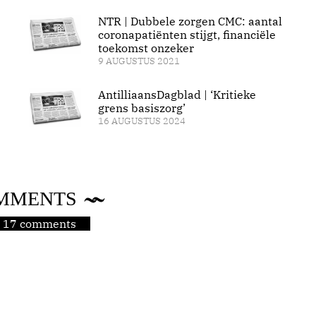
NTR | Dubbele zorgen CMC: aantal
coronapatiënten stijgt, financiële
toekomst onzeker
9 AUGUSTUS 2021
AntilliaansDagblad | ‘Kritieke
grens basiszorg’
16 AUGUSTUS 2024
MMENTS
jn 17 comments