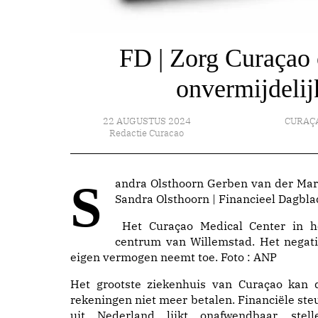
FD | Zorg Curaçao 
onvermijdelij
22 AUGUSTUS 2024
CURAÇ
Redactie Curacao
Sandra Olsthoorn Gerben van der Marel
Sandra Olsthoorn | Financieel Dagbla
Het Curaçao Medical Center in h
centrum van Willemstad. Het negati
eigen vermogen neemt toe. Foto : ANP
Het grootste ziekenhuis van Curaçao kan 
rekeningen niet meer betalen. Financiële ste
uit Nederland lijkt onafwendbaar, stell