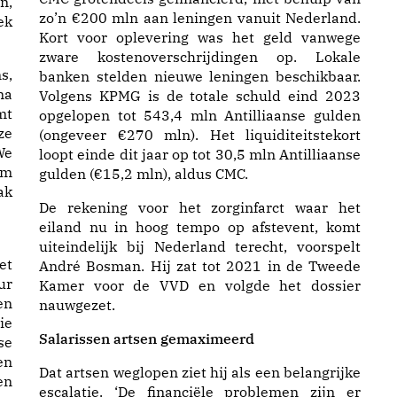
n,
zo’n €200 mln aan leningen vanuit Nederland.
ek
Kort voor oplevering was het geld vanwege
zware kostenoverschrijdingen op. Lokale
s,
banken stelden nieuwe leningen beschikbaar.
na
Volgens KPMG is de totale schuld eind 2023
mt
opgelopen tot 543,4 mln Antilliaanse gulden
ze
(ongeveer €270 mln). Het liquiditeitstekort
We
loopt einde dit jaar op tot 30,5 mln Antilliaanse
rm
gulden (€15,2 mln), aldus CMC.
ak
De rekening voor het zorginfarct waar het
eiland nu in hoog tempo op afstevent, komt
uiteindelijk bij Nederland terecht, voorspelt
et
André Bosman. Hij zat tot 2021 in de Tweede
ur
Kamer voor de VVD en volgde het dossier
en
nauwgezet.
ie
Salarissen artsen gemaximeerd
se
en
Dat artsen weglopen ziet hij als een belangrijke
en
escalatie. ‘De financiële problemen zijn er