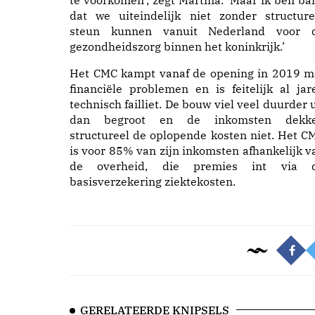
te voorkomen’, zegt Martina. ‘Maar ik ben ba
dat we uiteindelijk niet zonder structure
steun kunnen vanuit Nederland voor 
gezondheidszorg binnen het koninkrijk.’
Het CMC kampt vanaf de opening in 2019 m
financiële problemen en is feitelijk al jar
technisch failliet. De bouw viel veel duurder u
dan begroot en de inkomsten dekk
structureel de oplopende kosten niet. Het C
is voor 85% van zijn inkomsten afhankelijk v
de overheid, die premies int via 
basisverzekering ziektekosten.
GERELATEERDE KNIPSELS