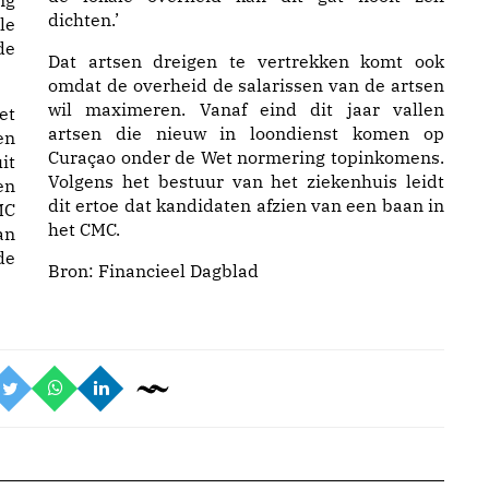
ng
dichten.’
le
de
Dat artsen dreigen te vertrekken komt ook
omdat de overheid de salarissen van de artsen
wil maximeren. Vanaf eind dit jaar vallen
et
artsen die nieuw in loondienst komen op
en
Curaçao onder de Wet normering topinkomens.
it
Volgens het bestuur van het ziekenhuis leidt
en
dit ertoe dat kandidaten afzien van een baan in
MC
het CMC.
an
de
Bron:
Financieel Dagblad