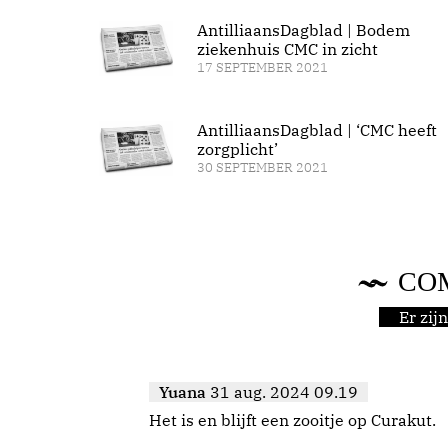
AntilliaansDagblad | Bodem
ziekenhuis CMC in zicht
17 SEPTEMBER 2021
AntilliaansDagblad | ‘CMC heeft
zorgplicht’
30 SEPTEMBER 2021
CO
Er zi
Yuana
31 aug. 2024 09.19
Het is en blijft een zooitje op Curakut.