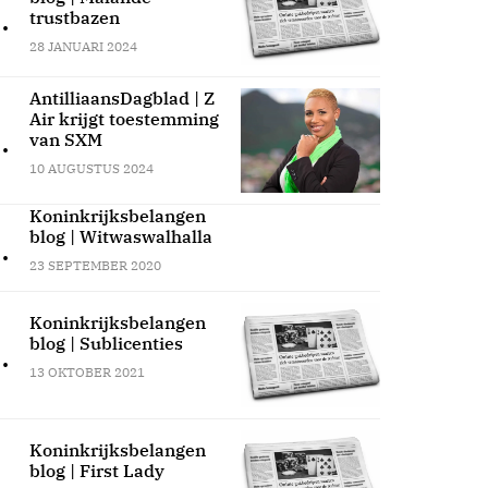
.
trustbazen
28 JANUARI 2024
AntilliaansDagblad | Z
Air krijgt toestemming
.
van SXM
10 AUGUSTUS 2024
Koninkrijksbelangen
blog | Witwaswalhalla
.
23 SEPTEMBER 2020
Koninkrijksbelangen
blog | Sublicenties
.
13 OKTOBER 2021
Koninkrijksbelangen
blog | First Lady
.