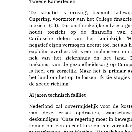
Tweede Kamerleden.
‘De situatie is ernstig’, beaamt Lidewij
Ongering, voorzitter van het College financie
toezicht (Cft). Dat onafhankelijke adviesorga
houdt toezicht op de financiën van 
Caribische delen van het koninkrijk. ‘H
negatief eigen vermogen neemt toe, net als h
exploitatieverlies. Dit is een molensteen om 
nek van het ziekenhuis én het land. 
toekomst van de gezondheidszorg op Curaç
is heel erg zorgelijk. Maar het is primair a
het land om het op te lossen. Ik zie stapjes 
de goede richting.’
Al jaren technisch failliet
Nederland zal onvermijdelijk voor de kost
van deze crisis opdraaien, waarschuw
deskundigen. ‘Onze regering moet in bewegi
komen om een deconfiture en een zorginfar