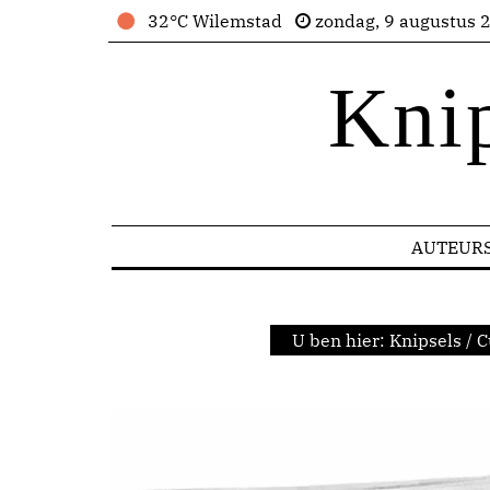
32°C Wilemstad
zondag, 9 augustus 
Kni
AUTEUR
U ben hier:
Knipsels
/
C