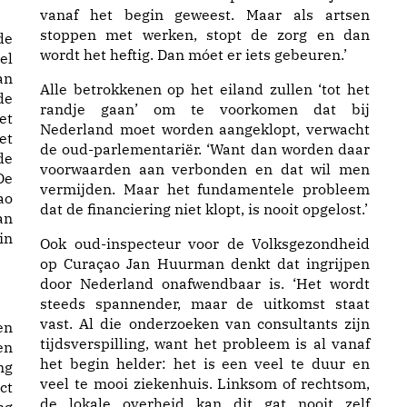
vanaf het begin geweest. Maar als artsen
stoppen met werken, stopt de zorg en dan
de
wordt het heftig. Dan móet er iets gebeuren.’
el
an
Alle betrokkenen op het eiland zullen ‘tot het
de
randje gaan’ om te voorkomen dat bij
et
Nederland moet worden aangeklopt, verwacht
et
de oud-parlementariër. ‘Want dan worden daar
de
voorwaarden aan verbonden en dat wil men
De
vermijden. Maar het fundamentele probleem
ao
dat de financiering niet klopt, is nooit opgelost.’
an
in
Ook oud-inspecteur voor de Volksgezondheid
op Curaçao Jan Huurman denkt dat ingrijpen
door Nederland onafwendbaar is. ‘Het wordt
steeds spannender, maar de uitkomst staat
vast. Al die onderzoeken van consultants zijn
en
tijdsverspilling, want het probleem is al vanaf
en
het begin helder: het is een veel te duur en
ng
veel te mooi ziekenhuis. Linksom of rechtsom,
ct
de lokale overheid kan dit gat nooit zelf