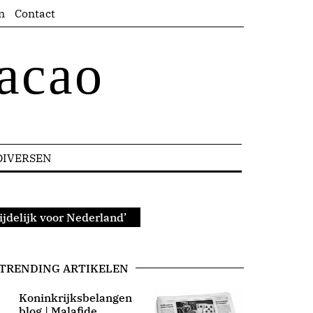
n
Contact
acao
DIVERSEN
ijdelijk voor Nederland’
TRENDING ARTIKELEN
Koninkrijksbelangen
blog | Malafide