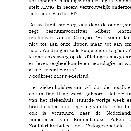
kortlopende betalingsverplichtingen voldoe
stelt KPMG in recent vertrouwelijk onderzo
in handen van het FD.
De kwaliteit van zorg zakt door de ondergren
zegt bestuursvoorzitter Gilbert Marti
telefonisch vanuit Curaçao. ‘Het water ko
niet tot aan onze lippen maar tot aan on
neus. We dreigen zelfs kopje onder te gaan. 
kunnen basiszorg op de afdelingen maag da
en lever, oogheelkunde en neurologie nu va
al niet meer leveren.’
Noodkreet naar Nederland
Het ziekenhuisbestuur wil dat de noodkre
ook in Den Haag wordt gehoord. Het bestu
van het ziekenhuis stuurde vorige week e
brandbrief aan de regering van het eiland d
ook is verstuurd naar de Nederland
ministeries van Binnenlandse Zaken 
Koninkrijkrelaties en Volksgezondheid 