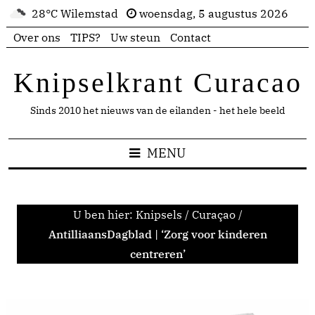
28°C Wilemstad
woensdag, 5 augustus 2026
Over ons
TIPS?
Uw steun
Contact
Knipselkrant Curacao
Sinds 2010 het nieuws van de eilanden - het hele beeld
MENU
U ben hier:
Knipsels
/
Curaçao
/
AntilliaansDagblad | ‘Zorg voor kinderen
centreren’