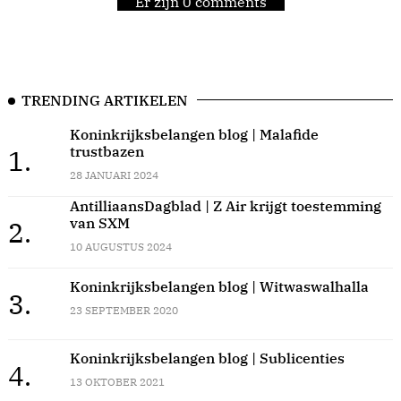
Er zijn 0 comments
TRENDING ARTIKELEN
Koninkrijksbelangen blog | Malafide
trustbazen
1.
28 JANUARI 2024
AntilliaansDagblad | Z Air krijgt toestemming
van SXM
2.
10 AUGUSTUS 2024
Koninkrijksbelangen blog | Witwaswalhalla
3.
23 SEPTEMBER 2020
Koninkrijksbelangen blog | Sublicenties
4.
13 OKTOBER 2021