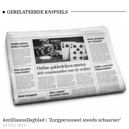
GERELATEERDE KNIPSELS
AntilliaansDagblad | ‘Zorgpersoneel steeds schaarser’
19 JULI 2023