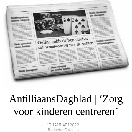
AntilliaansDagblad | ‘Zorg
voor kinderen centreren’
17 JANUARI 2022
Redactie Curacao