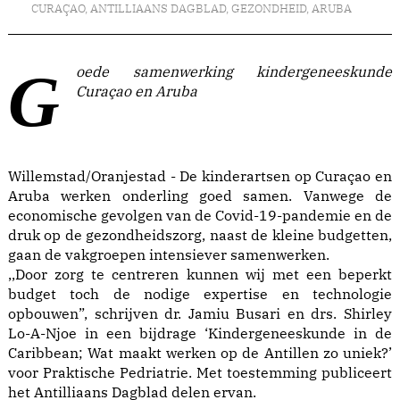
CURAÇAO
,
ANTILLIAANS DAGBLAD
,
GEZONDHEID
,
ARUBA
Goede samenwerking kindergeneeskunde
Curaçao en Aruba
Willemstad/Oranjestad - De kinderartsen op Curaçao en
Aruba werken onderling goed samen. Vanwege de
economische gevolgen van de Covid-19-pandemie en de
druk op de gezondheidszorg, naast de kleine budgetten,
gaan de vakgroepen intensiever samenwerken.
,,Door zorg te centreren kunnen wij met een beperkt
budget toch de nodige expertise en technologie
opbouwen”, schrijven dr. Jamiu Busari en drs. Shirley
Lo-A-Njoe in een bijdrage ‘Kindergeneeskunde in de
Caribbean; Wat maakt werken op de Antillen zo uniek?’
voor Praktische Pedriatrie. Met toestemming publiceert
het Antilliaans Dagblad delen ervan.