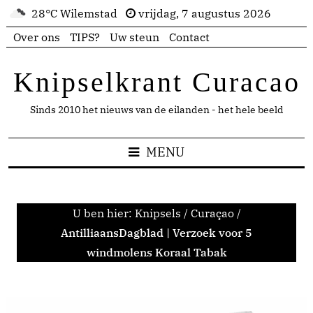
28°C Wilemstad
vrijdag, 7 augustus 2026
Over ons
TIPS?
Uw steun
Contact
Knipselkrant Curacao
Sinds 2010 het nieuws van de eilanden - het hele beeld
MENU
U ben hier:
Knipsels
/
Curaçao
/
AntilliaansDagblad | Verzoek voor 5
windmolens Koraal Tabak