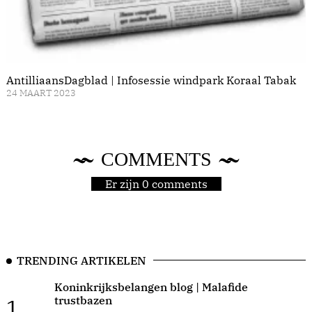
AntilliaansDagblad | Infosessie windpark Koraal Tabak
24 MAART 2023
COMMENTS
Er zijn 0 comments
TRENDING ARTIKELEN
Koninkrijksbelangen blog | Malafide
trustbazen
1.