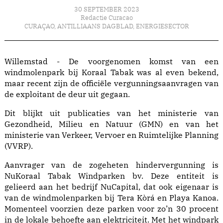
30 SEPTEMBER 2023
Redactie Curacao
CURAÇAO
,
ANTILLIAANS DAGBLAD
,
ENERGIESECTOR
Willemstad - De voorgenomen komst van een
windmolenpark bij Koraal Tabak was al even bekend,
maar recent zijn de officiële vergunningsaanvragen van
de exploitant de deur uit gegaan.
Dit blijkt uit publicaties van het ministerie van
Gezondheid, Milieu en Natuur (GMN) en van het
ministerie van Verkeer, Vervoer en Ruimtelijke Planning
(VVRP).
Aanvrager van de zogeheten hindervergunning is
NuKoraal Tabak Windparken bv. Deze entiteit is
gelieerd aan het bedrijf NuCapital, dat ook eigenaar is
van de windmolenparken bij Tera Kòrá en Playa Kanoa.
Momenteel voorzien deze parken voor zo’n 30 procent
in de lokale behoefte aan elektriciteit. Met het windpark