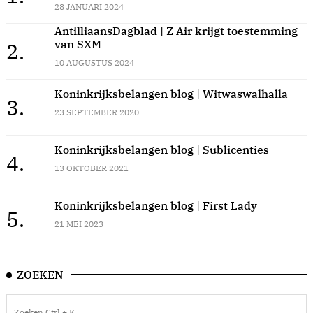
28 JANUARI 2024
AntilliaansDagblad | Z Air krijgt toestemming
van SXM
2.
10 AUGUSTUS 2024
Koninkrijksbelangen blog | Witwaswalhalla
3.
23 SEPTEMBER 2020
Koninkrijksbelangen blog | Sublicenties
4.
13 OKTOBER 2021
Koninkrijksbelangen blog | First Lady
5.
21 MEI 2023
ZOEKEN