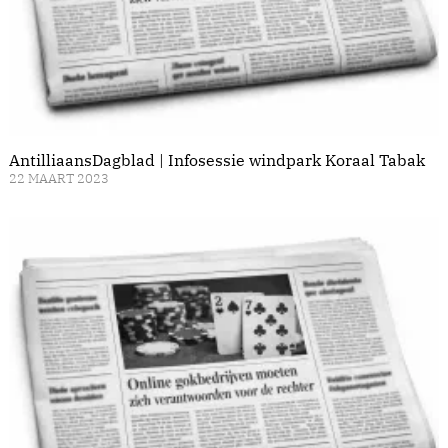
AntilliaansDagblad | Infosessie windpark Koraal Tabak
22 MAART 2023