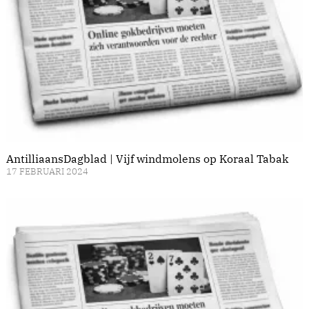
AntilliaansDagblad | Vijf windmolens op Koraal Tabak
17 FEBRUARI 2024