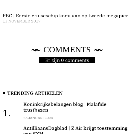
PBC | Eerste cruiseschip komt aan op tweede megapier
13 NOVEMBER 2017
COMMENTS
Er zijn 0 comments
TRENDING ARTIKELEN
Koninkrijksbelangen blog | Malafide
trustbazen
1.
28 JANUARI 2024
AntilliaansDagblad | Z Air krijgt toestemming
van SXM