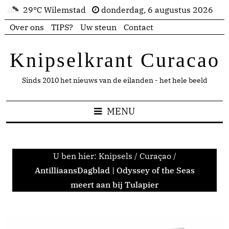
29°C Wilemstad
donderdag, 6 augustus 2026
Over ons
TIPS?
Uw steun
Contact
Knipselkrant Curacao
Sinds 2010 het nieuws van de eilanden - het hele beeld
MENU
U ben hier:
Knipsels
/
Curaçao
/
AntilliaansDagblad | Odyssey of the Seas
meert aan bij Tulapier