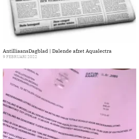
AntilliaansDagblad | Dalende afzet Aqualectra
9 FEBRUARI 2022