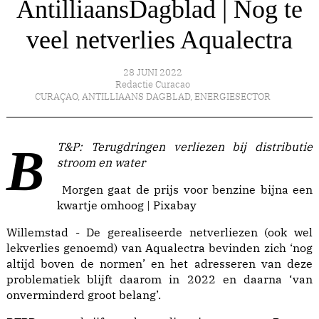
AntilliaansDagblad | Nog te
veel netverlies Aqualectra
28 JUNI 2022
Redactie Curacao
CURAÇAO
,
ANTILLIAANS DAGBLAD
,
ENERGIESECTOR
BT&P: Terugdringen verliezen bij distributie
stroom en water
Morgen gaat de prijs voor benzine bijna een
kwartje omhoog | Pixabay
Willemstad - De gerealiseerde netverliezen (ook wel
lekverlies genoemd) van Aqualectra bevinden zich ‘nog
altijd boven de normen’ en het adresseren van deze
problematiek blijft daarom in 2022 en daarna ‘van
onverminderd groot belang’.