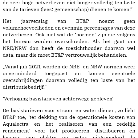
de zeer hoge netverliezen niet langer volledig ten laste
van de tarieven (lees: gemeenschap) dienen te komen.”
Het jaarverslag van BT&P noemt geen
volumehoeveelheden en evenmin percentages van deze
netverliezen. Ook niet wat de ‘normen’ zijn die volgens
het bureau worden overschreden. Als het gaat om
NRE/NRW dan heeft de toezichthouder daarvan wel
data, maar die moet BT&P vertrouwelijk behandelen.
,,Vanaf juli 2021 worden de NRE- en NRW-normen weer
onverminderd toegepast en komen eventuele
overschrijdingen daarvan volledig ten laste van het
distributiebedrijf.”
‘Verhoging basistarieven achterwege gebleven'
De basistarieven voor stroom en water dienen, zo licht
BT&P toe, ‘ter dekking van de operationele kosten van
Aqualectra en het realiseren van een redelijk
rendement’ voor het produceren, distribueren en
leveren van elektra en water, uitgezonderd de