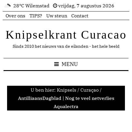
28°C Wilemstad
vrijdag, 7 augustus 2026
Over ons
TIPS?
Uw steun
Contact
Knipselkrant Curacao
Sinds 2010 het nieuws van de eilanden - het hele beeld
MENU
U ben hier:
Knipsels
/
Curaçao
/
AntilliaansDagblad | Nog te veel netverlies
Aqualectra