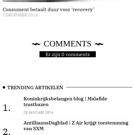
Consument betaalt duur voor ‘recovery’
5 DECEMBER 2013
COMMENTS
Er zijn 0 comments
TRENDING ARTIKELEN
Koninkrijksbelangen blog | Malafide
trustbazen
1.
28 JANUARI 2024
AntilliaansDagblad | Z Air krijgt toestemming
van SXM
2.