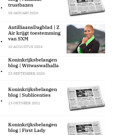
.
trustbazen
28 JANUARI 2024
AntilliaansDagblad | Z
Air krijgt toestemming
.
van SXM
10 AUGUSTUS 2024
Koninkrijksbelangen
blog | Witwaswalhalla
.
23 SEPTEMBER 2020
Koninkrijksbelangen
blog | Sublicenties
.
13 OKTOBER 2021
Koninkrijksbelangen
blog | First Lady
.