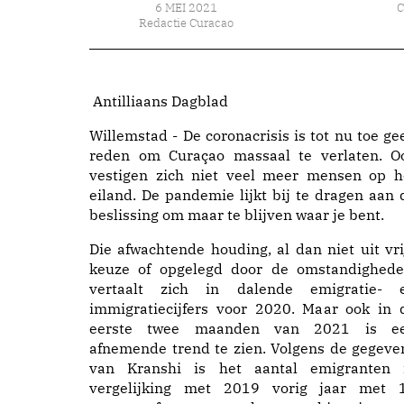
6 MEI 2021
Redactie Curacao
Antilliaans Dagblad
Willemstad - De coronacrisis is tot nu toe ge
reden om Curaçao massaal te verlaten. O
vestigen zich niet veel meer mensen op h
eiland. De pandemie lijkt bij te dragen aan 
beslissing om maar te blijven waar je bent.
Die afwachtende houding, al dan niet uit vri
keuze of opgelegd door de omstandighede
vertaalt zich in dalende emigratie- 
immigratiecijfers voor 2020. Maar ook in 
eerste twee maanden van 2021 is e
afnemende trend te zien. Volgens de gegeve
van Kranshi is het aantal emigranten 
vergelijking met 2019 vorig jaar met 