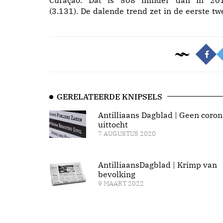
Curaçao. Dat is 508 minder dan in 20
(3.131). De dalende trend zet in de eerste tw
GERELATEERDE KNIPSELS
Antilliaans Dagblad | Geen coron
uittocht
7 AUGUSTUS 2020
AntilliaansDagblad | Krimp van
bevolking
9 MAART 2022