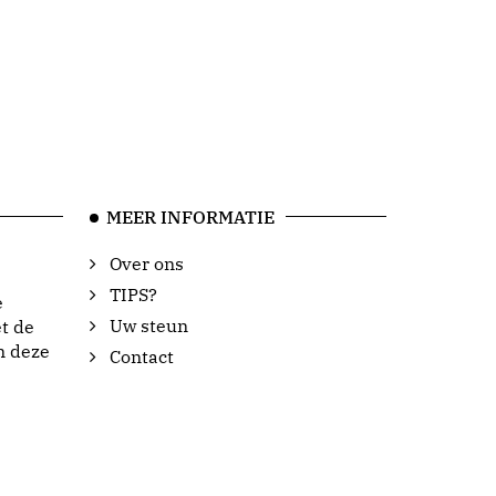
MEER INFORMATIE
Over ons
TIPS?
e
Uw steun
t de
n deze
Contact