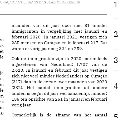
1
CURAÇAO
,
ANTILLIAANS DAGBLAD
,
OPMERKELIJK
maanden van dit jaar door met 81 minder
immigranten in vergelijking met januari en
2
februari 2020. In januari 2021 vestigen zich
en
285 mensen op Curaçao en in februari 217. Dat
ok
waren er vorig jaar nog 324 en 259.
et
de
3
Ook de immigranten zijn in 2020 merendeels
ingezetenen van Nederland: 1.707 van de
2.623. In januari en februari dit jaar vestigen
je
zich niet veel minder Nederlanders op Curaçao
n,
(317) dan in de eerste twee maanden van 2020
4
en
(332). Het aantal immigranten uit andere
de
landen is begin dit jaar wel aanzienlijk minder:
en
185 ten opzichte van 251 in januari en februari
ns
vorig jaar.
in
10
5
Opmerkelijk is de afname van het aantal