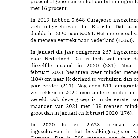
procent afgenomen en het aantal immigrant
met 16 procent.
In 2019 hebben 5.648 Curaçaose ingezeten
zich uitgeschreven bij Kranshi. Dat aant
daalde in 2020 naar 5.064. Het merendeel v
de mensen vertrekt naar Nederland (4.253).
In januari dit jaar emigreren 267 ingezeten
naar Nederland. Dat is toch wat meer d
diezelfde maand in 2020 (231). Maar 
februari 2021 besluiten weer minder mens
(184) om naar Nederland te verhuizen dan e
jaar eerder (211). Nog eens 811 emigrant
vertrekken in 2020 naar andere landen in 
wereld. Ook deze groep is in de eerste tw
maanden van 2021 met 139 mensen mind
groot dan in januari en februari 2020 (176).
In 2020 hebben 2.623 mensen zi
ingeschreven in het bevolkingsregister v