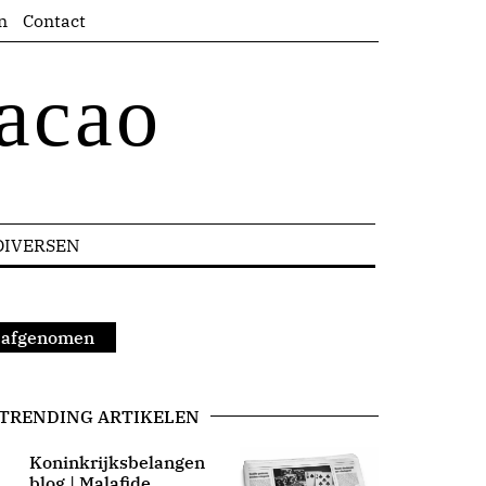
n
Contact
acao
DIVERSEN
0 afgenomen
TRENDING ARTIKELEN
Koninkrijksbelangen
blog | Malafide