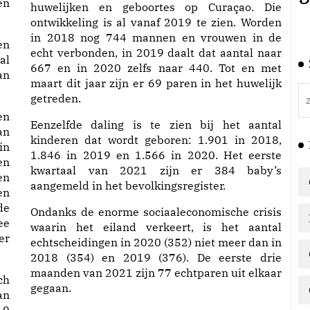
en
huwelijken en geboortes op Curaçao. Die
ontwikkeling is al vanaf 2019 te zien. Worden
in 2018 nog 744 mannen en vrouwen in de
en
echt verbonden, in 2019 daalt dat aantal naar
al
667 en in 2020 zelfs naar 440. Tot en met
an
maart dit jaar zijn er 69 paren in het huwelijk
getreden.
en
Eenzelfde daling is te zien bij het aantal
an
kinderen dat wordt geboren: 1.901 in 2018,
in
1.846 in 2019 en 1.566 in 2020. Het eerste
en
kwartaal van 2021 zijn er 384 baby’s
en
aangemeld in het bevolkingsregister.
en
de
Ondanks de enorme sociaaleconomische crisis
ee
waarin het eiland verkeert, is het aantal
er
echtscheidingen in 2020 (352) niet meer dan in
2018 (354) en 2019 (376). De eerste drie
maanden van 2021 zijn 77 echtparen uit elkaar
ch
gegaan.
an