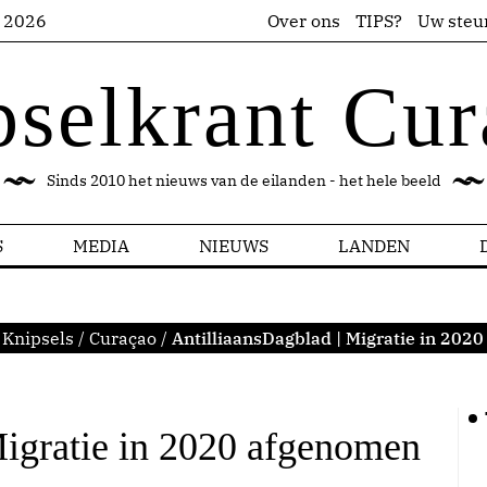
s 2026
Over ons
TIPS?
Uw steu
pselkrant Cur
Sinds 2010 het nieuws van de eilanden - het hele beeld
S
MEDIA
NIEUWS
LANDEN
:
Knipsels
/
Curaçao
/
AntilliaansDagblad | Migratie in 202
Migratie in 2020 afgenomen