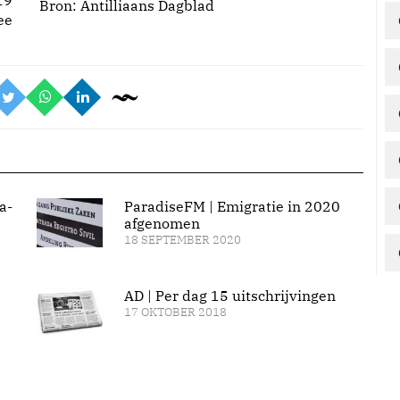
19
Bron:
Antilliaans Dagblad
ee
a-
ParadiseFM | Emigratie in 2020
afgenomen
18 SEPTEMBER 2020
AD | Per dag 15 uitschrijvingen
17 OKTOBER 2018