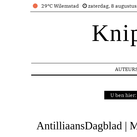
29°C Wilemstad
zaterdag, 8 augustu
Kni
AUTEUR
U ben hier
AntilliaansDagblad | 