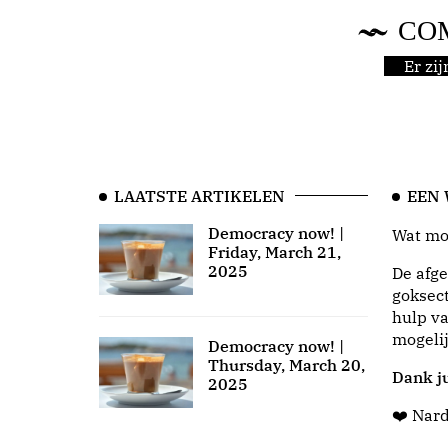
CO
Er zi
LAATSTE ARTIKELEN
EEN
Democracy now! |
Wat moo
Friday, March 21,
2025
De afge
goksect
hulp va
mogeli
Democracy now! |
Thursday, March 20,
Dank ju
2025
❤️ Nar