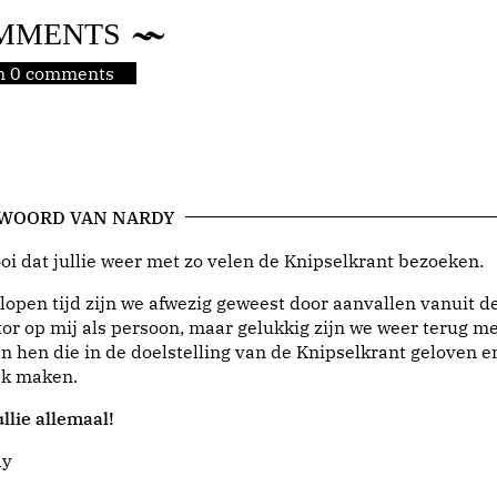
MMENTS
jn 0 comments
 WOORD VAN NARDY
i dat jullie weer met zo velen de Knipselkrant bezoeken.
lopen tijd zijn we afwezig geweest door aanvallen vanuit d
or op mij als persoon, maar gelukkig zijn we weer terug me
n hen die in de doelstelling van de Knipselkrant geloven e
jk maken.
llie allemaal!
dy