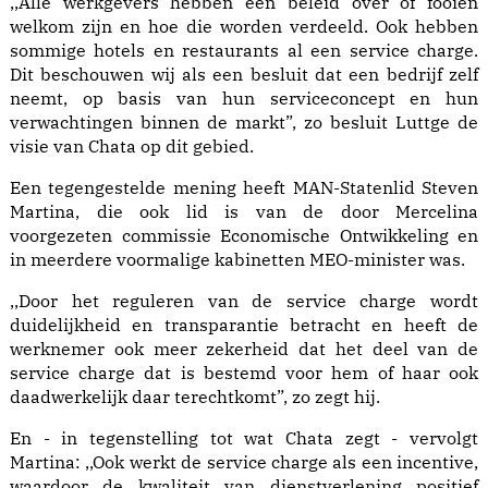
,,Alle werkgevers hebben een beleid over of fooien
welkom zijn en hoe die worden verdeeld. Ook hebben
sommige hotels en restaurants al een service charge.
Dit beschouwen wij als een besluit dat een bedrijf zelf
neemt, op basis van hun serviceconcept en hun
verwachtingen binnen de markt”, zo besluit Luttge de
visie van Chata op dit gebied.
Een tegengestelde mening heeft MAN-Statenlid Steven
Martina, die ook lid is van de door Mercelina
voorgezeten commissie Economische Ontwikkeling en
in meerdere voormalige kabinetten MEO-minister was.
,,Door het reguleren van de service charge wordt
duidelijkheid en transparantie betracht en heeft de
werknemer ook meer zekerheid dat het deel van de
service charge dat is bestemd voor hem of haar ook
daadwerkelijk daar terechtkomt”, zo zegt hij.
En - in tegenstelling tot wat Chata zegt - vervolgt
Martina: ,,Ook werkt de service charge als een incentive,
waardoor de kwaliteit van dienstverlening positief