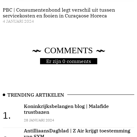
PBC | Consumentenbond legt verschil uit tussen
servicekosten en fooien in Curaçaose Horeca
4 JANUARI 2024
COMMENTS
Er zijn 0 comments
TRENDING ARTIKELEN
Koninkrijksbelangen blog | Malafide
trustbazen
1.
28 JANUARI 2024
AntilliaansDagblad | Z Air krijgt toestemming
van SXM