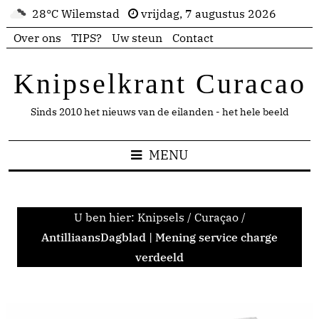
28°C Wilemstad
vrijdag, 7 augustus 2026
Over ons
TIPS?
Uw steun
Contact
Knipselkrant Curacao
Sinds 2010 het nieuws van de eilanden - het hele beeld
MENU
U ben hier:
Knipsels
/
Curaçao
/
AntilliaansDagblad | Mening service charge
verdeeld