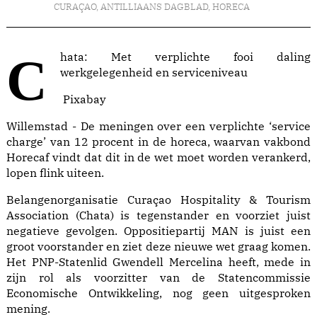
CURAÇAO
,
ANTILLIAANS DAGBLAD
,
HORECA
Chata: Met verplichte fooi daling
werkgelegenheid en serviceniveau
Pixabay
Willemstad - De meningen over een verplichte ‘service
charge’ van 12 procent in de horeca, waarvan vakbond
Horecaf vindt dat dit in de wet moet worden verankerd,
lopen flink uiteen.
Belangenorganisatie Curaçao Hospitality & Tourism
Association (Chata) is tegenstander en voorziet juist
negatieve gevolgen. Oppositiepartij MAN is juist een
groot voorstander en ziet deze nieuwe wet graag komen.
Het PNP-Statenlid Gwendell Mercelina heeft, mede in
zijn rol als voorzitter van de Statencommissie
Economische Ontwikkeling, nog geen uitgesproken
mening.