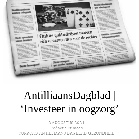
AntilliaansDagblad |
‘Investeer in oogzorg’
8 AUGUSTUS 2024
Redactie Curacao
CURAÇAO
,
ANTILLIAANS DAGBLAD
,
GEZONDHEID