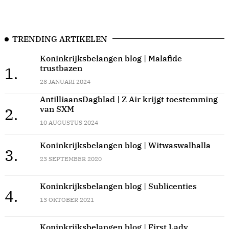
TRENDING ARTIKELEN
Koninkrijksbelangen blog | Malafide
trustbazen
1.
28 JANUARI 2024
AntilliaansDagblad | Z Air krijgt toestemming
van SXM
2.
10 AUGUSTUS 2024
Koninkrijksbelangen blog | Witwaswalhalla
3.
23 SEPTEMBER 2020
Koninkrijksbelangen blog | Sublicenties
4.
13 OKTOBER 2021
Koninkrijksbelangen blog | First Lady