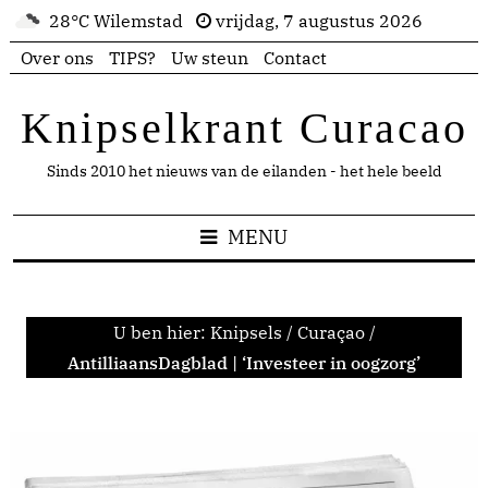
28°C Wilemstad
vrijdag, 7 augustus 2026
Over ons
TIPS?
Uw steun
Contact
Knipselkrant Curacao
Sinds 2010 het nieuws van de eilanden - het hele beeld
MENU
U ben hier:
Knipsels
/
Curaçao
/
AntilliaansDagblad | ‘Investeer in oogzorg’