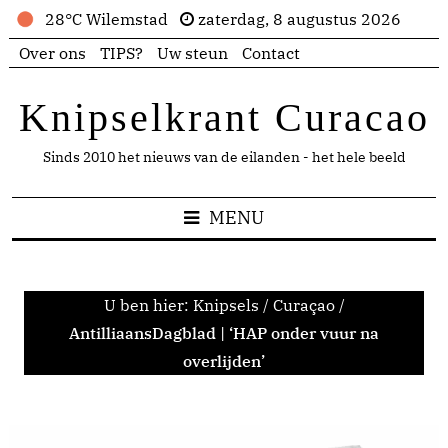
28°C Wilemstad
zaterdag, 8 augustus 2026
Over ons
TIPS?
Uw steun
Contact
Knipselkrant Curacao
Sinds 2010 het nieuws van de eilanden - het hele beeld
MENU
U ben hier:
Knipsels
/
Curaçao
/
AntilliaansDagblad | ‘HAP onder vuur na
overlijden’