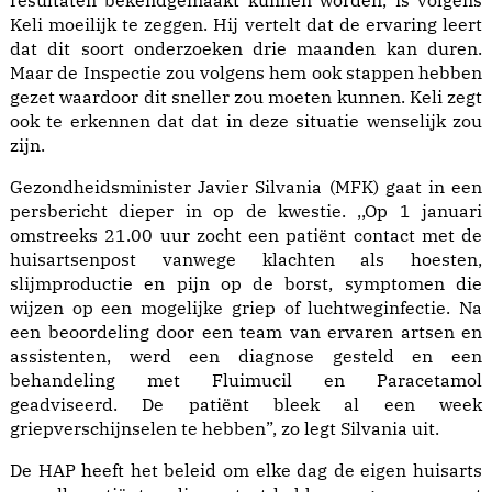
resultaten bekendgemaakt kunnen worden, is volgens
Keli moeilijk te zeggen. Hij vertelt dat de ervaring leert
dat dit soort onderzoeken drie maanden kan duren.
Maar de Inspectie zou volgens hem ook stappen hebben
gezet waardoor dit sneller zou moeten kunnen. Keli zegt
ook te erkennen dat dat in deze situatie wenselijk zou
zijn.
Gezondheidsminister Javier Silvania (MFK) gaat in een
persbericht dieper in op de kwestie. ,,Op 1 januari
omstreeks 21.00 uur zocht een patiënt contact met de
huisartsenpost vanwege klachten als hoesten,
slijmproductie en pijn op de borst, symptomen die
wijzen op een mogelijke griep of luchtweginfectie. Na
een beoordeling door een team van ervaren artsen en
assistenten, werd een diagnose gesteld en een
behandeling met Fluimucil en Paracetamol
geadviseerd. De patiënt bleek al een week
griepverschijnselen te hebben”, zo legt Silvania uit.
De HAP heeft het beleid om elke dag de eigen huisarts