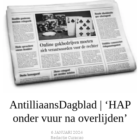
AntilliaansDagblad | ‘HAP
onder vuur na overlijden’
6 JANUARI 2024
Redactie Curacao