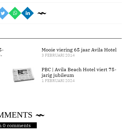
5-
Mooie viering 65 jaar Avila Hotel
-
3 FEBRUARI 2014
PBC | Avila Beach Hotel viert 75-
jarig jubileum
1 FEBRUARI 2024
MMENTS
jn 0 comments