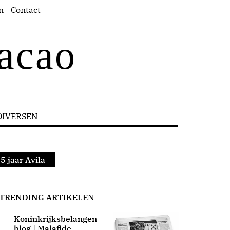
n
Contact
acao
DIVERSEN
5 jaar Avila
TRENDING ARTIKELEN
Koninkrijksbelangen
blog | Malafide