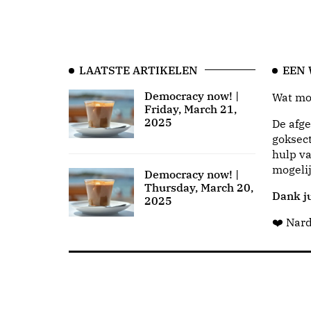
LAATSTE ARTIKELEN
EEN
Democracy now! |
Wat moo
Friday, March 21,
2025
De afge
goksect
hulp va
mogeli
Democracy now! |
Thursday, March 20,
Dank ju
2025
❤️ Nar