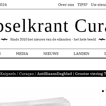
2026
Over ons
TIPS?
Uw steu
pselkrant Cur
Sinds 2010 het nieuws van de eilanden - het hele beeld
S
MEDIA
NIEUWS
LANDEN
:
Knipsels
/
Curaçao
/
AntilliaansDagblad | Grootse viering 7