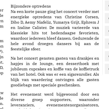
Bijzondere optredens
er
Na een korte pauze ging het concert verder met
le
energieke optredens van Christine Corsen,
en
Dibo D, Aemy Niafeliz, Yumarya Grijt, Ephrem J
um
en Izaline Calister. De muziek varieerde van
klassieke hits tot hedendaagse favorieten,
waardoor iedereen bleef dansen. Gedurende de
im
hele avond droegen dansers bij aan de
an
feestelijke sfeer.
).
jn
Na het concert genoten gasten van drankjes en
t,
hapjes in de lounge, een desserthoek met
D,
jubileum cupcakes en koffie van de koffietruck
op
van het hotel. Ook was er een sigarenroller. Als
blijk van waardering ontvingen alle gasten
goodiebags met speciale geschenken.
uw
Het evenement werd bijgewoond door een
de
diverse groep supporters, waaronder
n.
leveranciers, evenementenorganisatoren,
ol