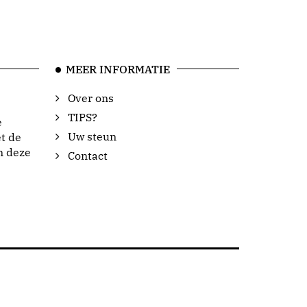
MEER INFORMATIE
Over ons
TIPS?
e
Uw steun
t de
n deze
Contact