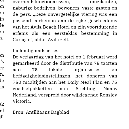
overheidsfunctionarissen, muzikanten,
en
naburige bedrijven, bewoners, vaste gasten en
en
de pers. ,,Deze onvergetelijke viering was een
jn
passend eerbetoon aan de rijke geschiedenis
de
van het Avila Beach Hotel en zijn voortdurende
en
erfenis als een eersteklas bestemming in
n.
Curaçao”, aldus Avila zelf.
Liefdadigheidsacties
en
De verjaardag van het hotel op 1 februari werd
’s
gemarkeerd door de distributie van 75 taarten
er
aan 75 lokale organisaties en
n,
liefdadigheidsinstellingen, het doneren van
de
750 maaltijden aan het Daily Meal Plan en 75
us
voedselpakketten aan Stichting Nieuw
Nederland, verspreid door wijklegende Rensley
Victoria.
ak
el
Bron:
Antilliaans Dagblad
ft