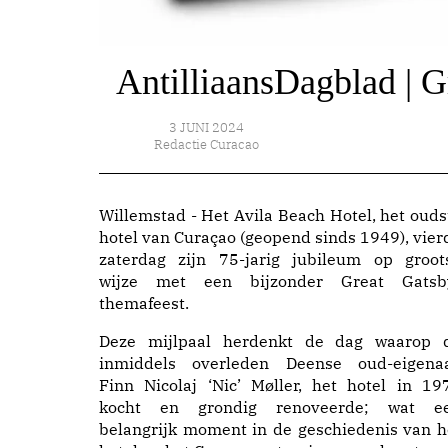
AntilliaansDagblad | G
3 JUNI 2024
Redactie Curacao
Willemstad - Het Avila Beach Hotel, het ouds
hotel van Curaçao (geopend sinds 1949), vier
zaterdag zijn 75-jarig jubileum op groot
wijze met een bijzonder Great Gatsb
themafeest.
Deze mijlpaal herdenkt de dag waarop 
inmiddels overleden Deense oud-eigenaa
Finn Nicolaj ‘Nic’ Møller, het hotel in 19
kocht en grondig renoveerde; wat e
belangrijk moment in de geschiedenis van h