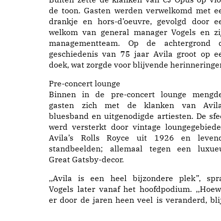
de toon. Gasten werden verwelkomd met e
drankje en hors-d’oeuvre, gevolgd door e
welkom van general manager Vogels en zi
managementteam. Op de achtergrond 
geschiedenis van 75 jaar Avila groot op e
doek, wat zorgde voor blijvende herinneringe
Pre-concert lounge
Binnen in de pre-concert lounge mengd
gasten zich met de klanken van Avila
bluesband en uitgenodigde artiesten. De sfe
werd versterkt door vintage loungegebiede
Avila’s Rolls Royce uit 1926 en leven
standbeelden; allemaal tegen een luxue
Great Gatsby-decor.
,,Avila is een heel bijzondere plek”, spr
Vogels later vanaf het hoofdpodium. ,,Hoew
er door de jaren heen veel is veranderd, blij