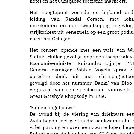
hotel en het Curaçaose toerisme markeert.
Het hoogtepunt vormde de bigband ond
leiding van Randal Corsen, met loka
muzikanten en een twaalfkoppig ingevlog
strijkorkest uit Venezuela op een groot podi
naast het Octagon.
Het concert opende met een wals van W
Statius Muller, gevolgd door een toespraak v
Economie-minister Ruisandro Cijntje (PNP
General manager Robbin Vogels sprak zi
oprechte dank uit met champagnetoos
gevolgd door het nummer ‘Danki’ van Dibo 
vergezeld van een spectaculair vuurwerk 
Great Gatsby’s Rhapsody in Blue.
‘Samen opgebouwd’
De avond bij de viering van driekwart ee
Avila begon met gasten die aankwamen bij 
valet parking en over een zwarte loper liepe
Buiten zette de klanken van CJ Opus op vio