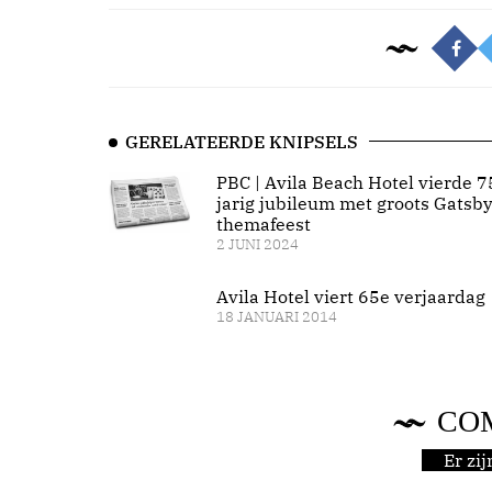
GERELATEERDE KNIPSELS
PBC | Avila Beach Hotel vierde 7
jarig jubileum met groots Gatsby
themafeest
2 JUNI 2024
Avila Hotel viert 65e verjaardag
18 JANUARI 2014
CO
Er zi