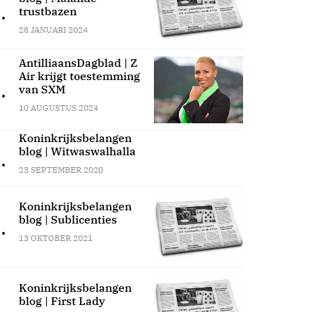
.
trustbazen
28 JANUARI 2024
AntilliaansDagblad | Z
Air krijgt toestemming
.
van SXM
10 AUGUSTUS 2024
Koninkrijksbelangen
blog | Witwaswalhalla
.
23 SEPTEMBER 2020
Koninkrijksbelangen
blog | Sublicenties
.
13 OKTOBER 2021
Koninkrijksbelangen
blog | First Lady
.