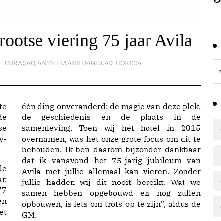
rootse viering 75 jaar Avila
CURAÇAO
,
ANTILLIAANS DAGBLAD
,
HORECA
te
één ding onveranderd: de magie van deze plek,
de
de geschiedenis en de plaats in de
se
samenleving. Toen wij het hotel in 2015
y-
overnamen, was het onze grote focus om dit te
behouden. Ik ben daarom bijzonder dankbaar
dat ik vanavond het 75-jarig jubileum van
de
Avila met jullie allemaal kan vieren. Zonder
r,
jullie hadden wij dit nooit bereikt. Wat we
77
samen hebben opgebouwd en nog zullen
en
opbouwen, is iets om trots op te zijn”, aldus de
et
GM.