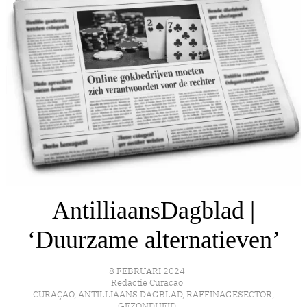
AntilliaansDagblad |
‘Duurzame alternatieven’
8 FEBRUARI 2024
Redactie Curacao
CURAÇAO
,
ANTILLIAANS DAGBLAD
,
RAFFINAGESECTOR
,
GEZONDHEID