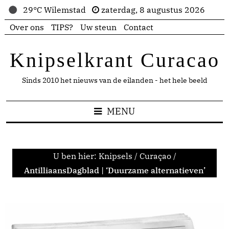
29°C Wilemstad
zaterdag, 8 augustus 2026
Over ons
TIPS?
Uw steun
Contact
Knipselkrant Curacao
Sinds 2010 het nieuws van de eilanden - het hele beeld
MENU
U ben hier:
Knipsels
/
Curaçao
/
AntilliaansDagblad | ‘Duurzame alternatieven’