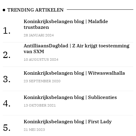
TRENDING ARTIKELEN
Koninkrijksbelangen blog | Malafide
trustbazen
1.
28 JANUARI 2024
AntilliaansDagblad | Z Air krijgt toestemming
van SXM
2.
10 AUGUSTUS 2024
Koninkrijksbelangen blog | Witwaswalhalla
3.
23 SEPTEMBER 2020
Koninkrijksbelangen blog | Sublicenties
4.
13 OKTOBER 2021
Koninkrijksbelangen blog | First Lady
5.
21 MEI 2023