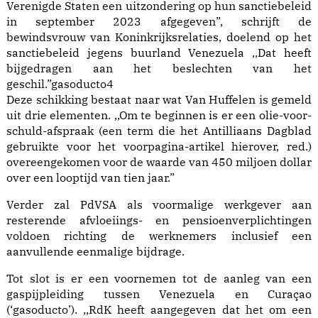
Verenigde Staten een uitzondering op hun sanctiebeleid
in september 2023 afgegeven”, schrijft de
bewindsvrouw van Koninkrijksrelaties, doelend op het
sanctiebeleid jegens buurland Venezuela ,,Dat heeft
bijgedragen aan het beslechten van het
geschil.”gasoducto4
Deze schikking bestaat naar wat Van Huffelen is gemeld
uit drie elementen. ,,Om te beginnen is er een olie-voor-
schuld-afspraak (een term die het Antilliaans Dagblad
gebruikte voor het voorpagina-artikel hierover, red.)
overeengekomen voor de waarde van 450 miljoen dollar
over een looptijd van tien jaar.”
Verder zal PdVSA als voormalige werkgever aan
resterende afvloeiings- en pensioenverplichtingen
voldoen richting de werknemers inclusief een
aanvullende eenmalige bijdrage.
Tot slot is er een voornemen tot de aanleg van een
gaspijpleiding tussen Venezuela en Curaçao
(‘gasoducto’). ,,RdK heeft aangegeven dat het om een