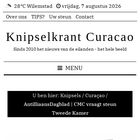
28°C Wilemstad
vrijdag, 7 augustus 2026
Over ons
TIPS?
Uw steun
Contact
Knipselkrant Curacao
Sinds 2010 het nieuws van de eilanden - het hele beeld
MENU
U ben hier:
Knipsels
/
Curaçao
/
AntilliaansDagblad | CMC vraagt steun
Tweede Kamer