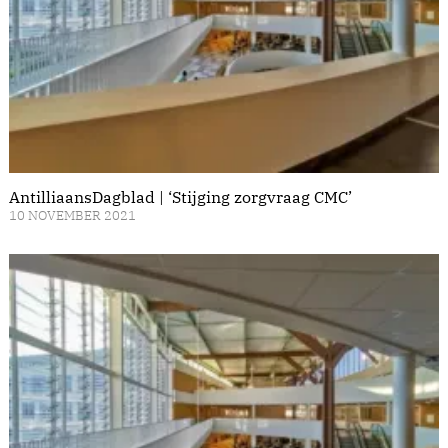
AntilliaansDagblad | ‘Stijging zorgvraag CMC’
10 NOVEMBER 2021