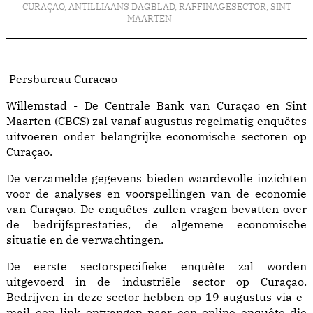
CURAÇAO
,
ANTILLIAANS DAGBLAD
,
RAFFINAGESECTOR
,
SINT
MAARTEN
Persbureau Curacao
Willemstad - De Centrale Bank van Curaçao en Sint
Maarten (CBCS) zal vanaf augustus regelmatig enquêtes
uitvoeren onder belangrijke economische sectoren op
Curaçao.
De verzamelde gegevens bieden waardevolle inzichten
voor de analyses en voorspellingen van de economie
van Curaçao. De enquêtes zullen vragen bevatten over
de bedrijfsprestaties, de algemene economische
situatie en de verwachtingen.
De eerste sectorspecifieke enquête zal worden
uitgevoerd in de industriële sector op Curaçao.
Bedrijven in deze sector hebben op 19 augustus via e-
mail een link ontvangen naar een online enquête die