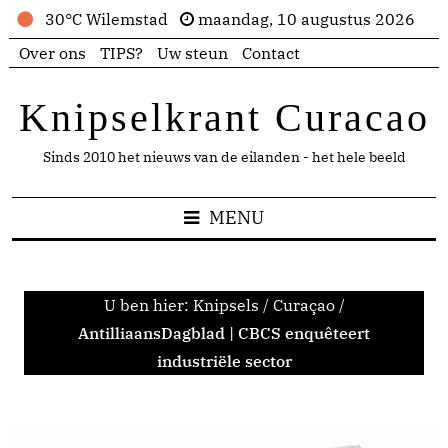
30°C Wilemstad
maandag, 10 augustus 2026
Over ons
TIPS?
Uw steun
Contact
Knipselkrant Curacao
Sinds 2010 het nieuws van de eilanden - het hele beeld
MENU
U ben hier:
Knipsels
/
Curaçao
/
AntilliaansDagblad | CBCS enquêteert
industriële sector