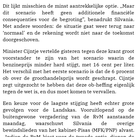
Dit lijkt misschien de minst aantrekkelijke optie. ,,Maar
dit scenario heeft geen additionele financiële
consequenties voor de begroting”, benadrukt Silvania.
Met andere woorden: de situatie gaat weer terug naar
‘normaal’ en de rekening wordt niet naar de toekomst
doorgeschoven.
Minister Cijntje vertelde gisteren tegen deze krant groot
voorstander te zijn van het scenario waarin de
benzineprijs minder hard stijgt, met 16 cent per liter.
Het verschil met het eerste scenario is dat de 6 procent
ob over de groothandelsprijs wordt geschrapt. Cijntje
zegt uitgezocht te hebben dat deze ob-heffing eigenlijk
tegen de wet is, en dus moet komen te vervallen.
Een keuze voor de laagste stijging heeft echter grote
gevolgen voor de Landskas. Vooruitlopend op de
buitengewone vergadering van de RvM aanstaande
maandag, waarschuwt Silvania de overige
bewindslieden van het kabinet-Pisas (MFK/PNP) alvast.
,,Indien de RvM kiest voor de tweede optie, dienen de