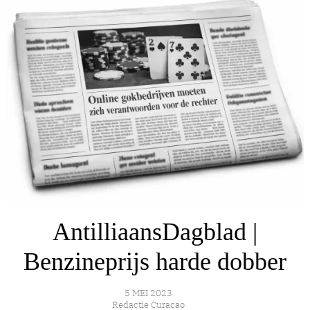
AntilliaansDagblad |
Benzineprijs harde dobber
5 MEI 2023
Redactie Curacao