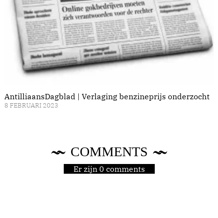
AntilliaansDagblad | Verlaging benzineprijs onderzocht
8 FEBRUARI 2023
COMMENTS
Er zijn 0 comments