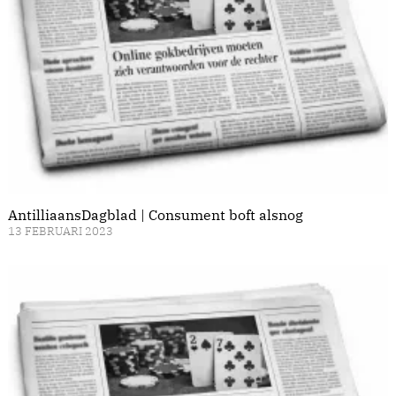
AntilliaansDagblad | Consument boft alsnog
13 FEBRUARI 2023