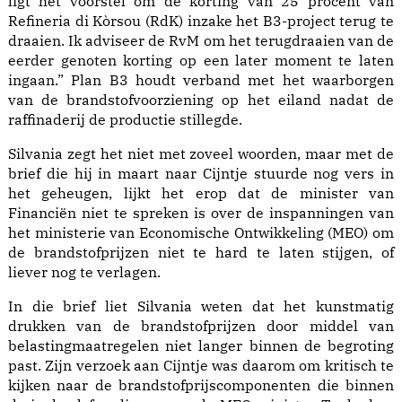
ligt het voorstel om de korting van 25 procent van
Refineria di Kòrsou (RdK) inzake het B3-project terug te
draaien. Ik adviseer de RvM om het terugdraaien van de
eerder genoten korting op een later moment te laten
ingaan.” Plan B3 houdt verband met het waarborgen
van de brandstofvoorziening op het eiland nadat de
raffinaderij de productie stillegde.
Silvania zegt het niet met zoveel woorden, maar met de
brief die hij in maart naar Cijntje stuurde nog vers in
het geheugen, lijkt het erop dat de minister van
Financiën niet te spreken is over de inspanningen van
het ministerie van Economische Ontwikkeling (MEO) om
de brandstofprijzen niet te hard te laten stijgen, of
liever nog te verlagen.
In die brief liet Silvania weten dat het kunstmatig
drukken van de brandstofprijzen door middel van
belastingmaatregelen niet langer binnen de begroting
past. Zijn verzoek aan Cijntje was daarom om kritisch te
kijken naar de brandstofprijscomponenten die binnen