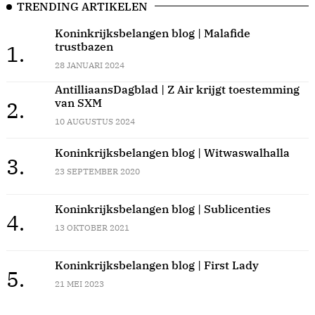
TRENDING ARTIKELEN
Koninkrijksbelangen blog | Malafide
trustbazen
1.
28 JANUARI 2024
AntilliaansDagblad | Z Air krijgt toestemming
van SXM
2.
10 AUGUSTUS 2024
Koninkrijksbelangen blog | Witwaswalhalla
3.
23 SEPTEMBER 2020
Koninkrijksbelangen blog | Sublicenties
4.
13 OKTOBER 2021
Koninkrijksbelangen blog | First Lady
5.
21 MEI 2023