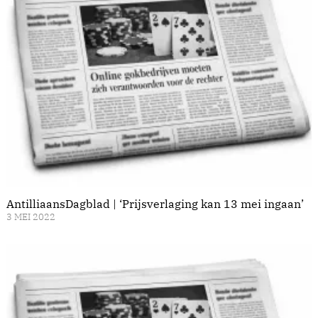
AntilliaansDagblad | ‘Prijsverlaging kan 13 mei ingaan’
3 MEI 2022