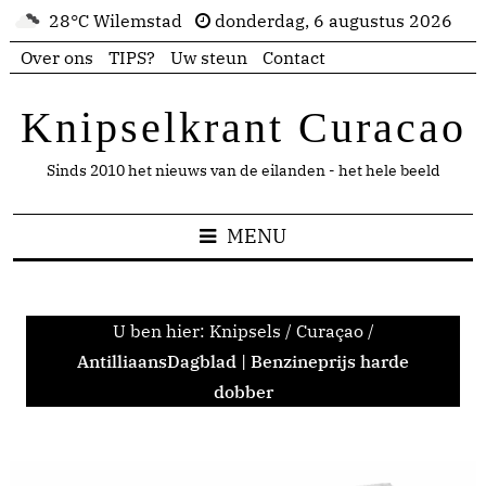
28°C Wilemstad
donderdag, 6 augustus 2026
Over ons
TIPS?
Uw steun
Contact
Knipselkrant Curacao
Sinds 2010 het nieuws van de eilanden - het hele beeld
MENU
U ben hier:
Knipsels
/
Curaçao
/
AntilliaansDagblad | Benzineprijs harde
dobber