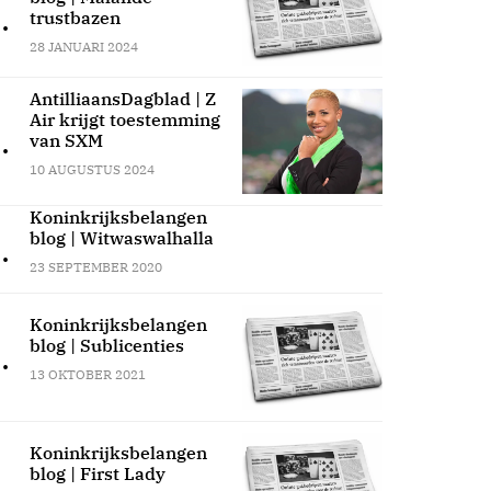
.
trustbazen
28 JANUARI 2024
AntilliaansDagblad | Z
Air krijgt toestemming
.
van SXM
10 AUGUSTUS 2024
Koninkrijksbelangen
blog | Witwaswalhalla
.
23 SEPTEMBER 2020
Koninkrijksbelangen
blog | Sublicenties
.
13 OKTOBER 2021
Koninkrijksbelangen
blog | First Lady
.