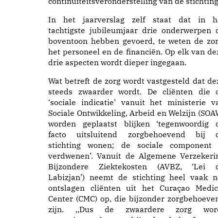
continuïteitsveronderstelling van de stichting
In het jaarverslag zelf staat dat in h
tachtigste jubileumjaar drie onderwerpen 
boventoon hebben gevoerd, te weten de zor
het personeel en de financiën. Op elk van de
drie aspecten wordt dieper ingegaan.
Wat betreft de zorg wordt vastgesteld dat de
steeds zwaarder wordt. De cliënten die 
‘sociale indicatie’ vanuit het ministerie v
Sociale Ontwikkeling, Arbeid en Welzijn (SOA
worden geplaatst blijken ‘tegenwoordig 
facto uitsluitend zorgbehoevend bij 
stichting wonen; de sociale component 
verdwenen’. Vanuit de Algemene Verzekeri
Bijzondere Ziektekosten (AVBZ, ‘Lei 
Labizjan’) neemt de stichting heel vaak n
ontslagen cliënten uit het Curaçao Medic
Center (CMC) op, die bijzonder zorgbehoeve
zijn. ,,Dus de zwaardere zorg wor