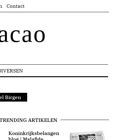
n
Contact
acao
DIVERSEN
el Birgen
TRENDING ARTIKELEN
Koninkrijksbelangen
blog | Malafide