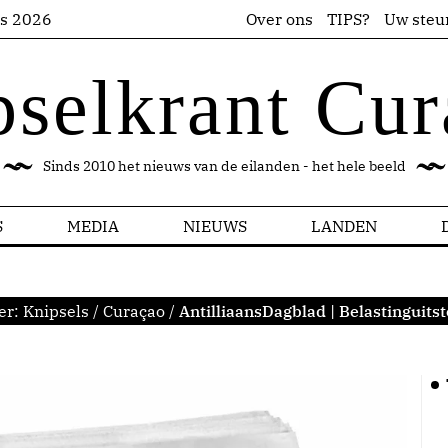
us 2026
Over ons
TIPS?
Uw steu
pselkrant Cur
Sinds 2010 het nieuws van de eilanden - het hele beeld
S
MEDIA
NIEUWS
LANDEN
er:
Knipsels
/
Curaçao
/
AntilliaansDagblad | Belastinguitst