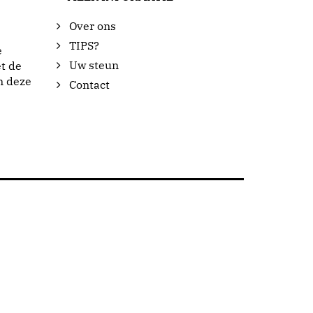
Over ons
TIPS?
e
Uw steun
t de
n deze
Contact