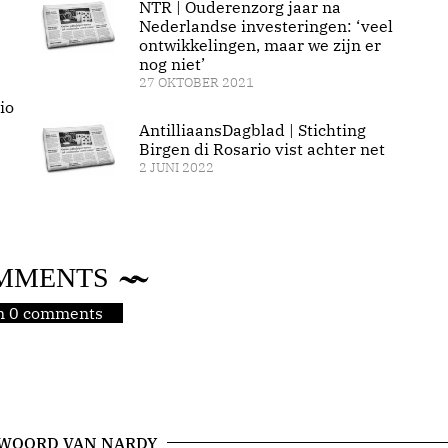
NTR | Ouderenzorg jaar na
Nederlandse investeringen: ‘veel
ontwikkelingen, maar we zijn er
nog niet’
27 OKTOBER 2021
io
AntilliaansDagblad | Stichting
Birgen di Rosario vist achter net
2 JUNI 2022
MMENTS
jn 0 comments
 WOORD VAN NARDY