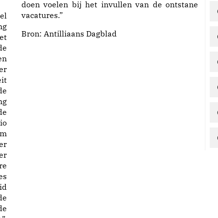
doen voelen bij het invullen van de ontstane
vacatures.”
el
ng
Bron:
Antilliaans Dagblad
et
de
en
er
it
de
ng
de
io
om
er
er
re
es
id
de
de