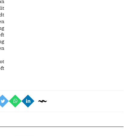
an
it
dt
en
ng
ft
ng
en
ot
ft