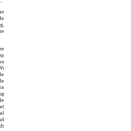
.”
et
de
g,
ze
ze
op
an
W)
de
de
is
ng
de
et
al
nd
dt