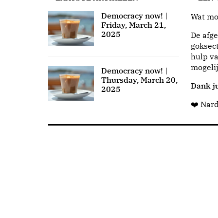
Democracy now! |
Wat moo
Friday, March 21,
2025
De afge
goksect
hulp va
mogeli
Democracy now! |
Thursday, March 20,
Dank ju
2025
❤️ Nar