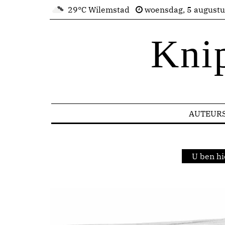
29°C Wilemstad
woensdag, 5 august
Kni
AUTEUR
U ben hi