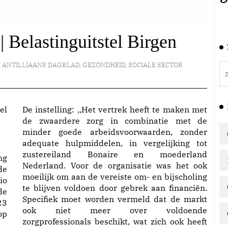
| Belastinguitstel Birgen
,
ANTILLIAANS DAGBLAD
,
GEZONDHEID
,
SOCIALE SECTOR
De instelling: ,,Het vertrek heeft te maken met
de zwaardere zorg in combinatie met de
minder goede arbeidsvoorwaarden, zonder
adequate hulpmiddelen, in vergelijking tot
zustereiland Bonaire en moederland
ng
Nederland. Voor de organisatie was het ook
de
moeilijk om aan de vereiste om- en bijscholing
io
te blijven voldoen door gebrek aan financiën.
de
Specifiek moet worden vermeld dat de markt
23
ook niet meer over voldoende
op
zorgprofessionals beschikt, wat zich ook heeft