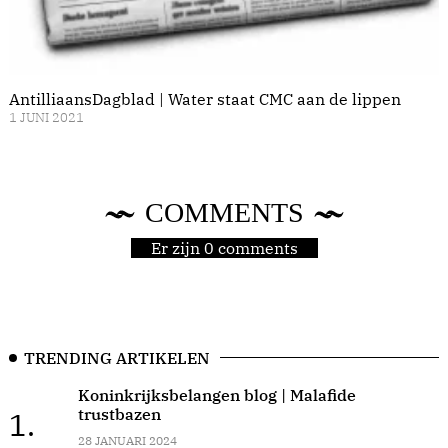
AntilliaansDagblad | Water staat CMC aan de lippen
1 JUNI 2021
COMMENTS
Er zijn 0 comments
TRENDING ARTIKELEN
Koninkrijksbelangen blog | Malafide
trustbazen
1.
28 JANUARI 2024