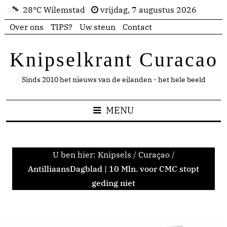
28°C Wilemstad
vrijdag, 7 augustus 2026
Over ons
TIPS?
Uw steun
Contact
Knipselkrant Curacao
Sinds 2010 het nieuws van de eilanden - het hele beeld
MENU
U ben hier:
Knipsels
/
Curaçao
/
AntilliaansDagblad | 10 Mln. voor CMC stopt
geding niet