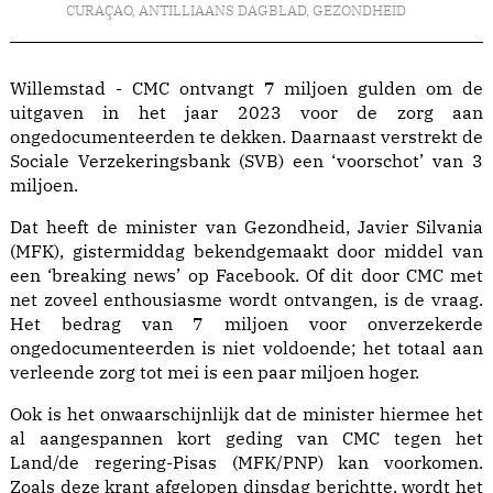
CURAÇAO
,
ANTILLIAANS DAGBLAD
,
GEZONDHEID
Willemstad - CMC ontvangt 7 miljoen gulden om de
uitgaven in het jaar 2023 voor de zorg aan
ongedocumenteerden te dekken. Daarnaast verstrekt de
Sociale Verzekeringsbank (SVB) een ‘voorschot’ van 3
miljoen.
Dat heeft de minister van Gezondheid, Javier Silvania
(MFK), gistermiddag bekendgemaakt door middel van
een ‘breaking news’ op Facebook. Of dit door CMC met
net zoveel enthousiasme wordt ontvangen, is de vraag.
Het bedrag van 7 miljoen voor onverzekerde
ongedocumenteerden is niet voldoende; het totaal aan
verleende zorg tot mei is een paar miljoen hoger.
Ook is het onwaarschijnlijk dat de minister hiermee het
al aangespannen kort geding van CMC tegen het
Land/de regering-Pisas (MFK/PNP) kan voorkomen.
Zoals deze krant afgelopen dinsdag berichtte, wordt het