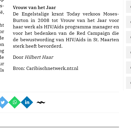
s-
Vrouw van het Jaar
ë,
De Engelstalige krant Today verkoos Moses-
Burton in 2008 tot Vrouw van het Jaar voor
ht
haar werk als HIV/Aids programma manager en
or
voor het bedenken van de Red Campaign die
de
de bewustwording van HIV/Aids in St. Maarten
on
sterk heeft bevorderd.
og
de
Door
Hilbert Haar
ur
Bron:
Caribischnetwerk.ntr.nl
ls