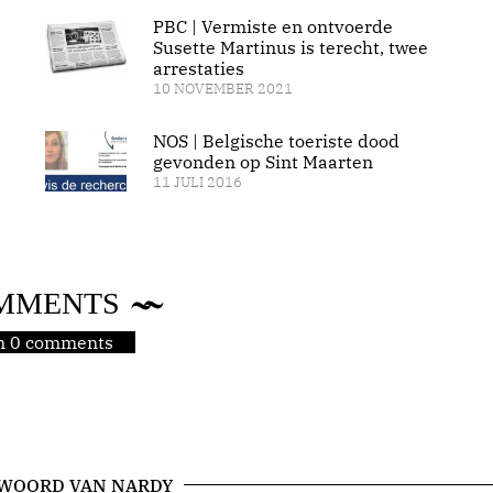
PBC | Vermiste en ontvoerde
Susette Martinus is terecht, twee
arrestaties
10 NOVEMBER 2021
NOS | Belgische toeriste dood
gevonden op Sint Maarten
11 JULI 2016
MMENTS
jn 0 comments
 WOORD VAN NARDY