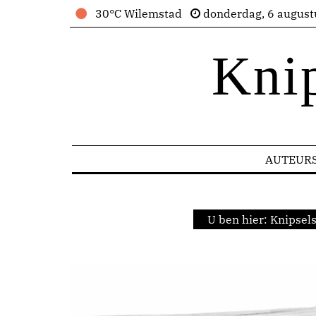
30°C Wilemstad
donderdag, 6 august
Kni
AUTEUR
U ben hier:
Knipsel