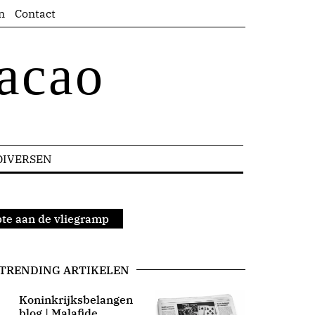
n
Contact
acao
DIVERSEN
te aan de vliegramp
TRENDING ARTIKELEN
Koninkrijksbelangen
blog | Malafide