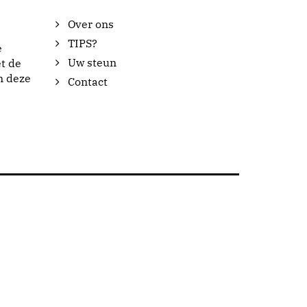
Over ons
TIPS?
e
Uw steun
t de
n deze
Contact