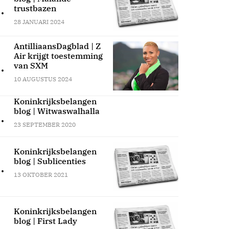
.
trustbazen
28 JANUARI 2024
AntilliaansDagblad | Z
Air krijgt toestemming
.
van SXM
10 AUGUSTUS 2024
Koninkrijksbelangen
blog | Witwaswalhalla
.
23 SEPTEMBER 2020
Koninkrijksbelangen
blog | Sublicenties
.
13 OKTOBER 2021
Koninkrijksbelangen
blog | First Lady
.