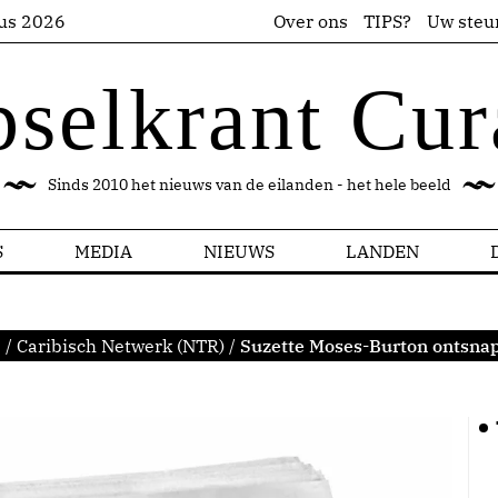
us 2026
Over ons
TIPS?
Uw steu
pselkrant Cur
Sinds 2010 het nieuws van de eilanden - het hele beeld
S
MEDIA
NIEUWS
LANDEN
s
/
Caribisch Netwerk (NTR)
/
Suzette Moses-Burton ontsnap