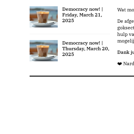
Democracy now! |
Wat moo
Friday, March 21,
2025
De afge
goksect
hulp va
mogeli
Democracy now! |
Thursday, March 20,
Dank ju
2025
❤️ Nar