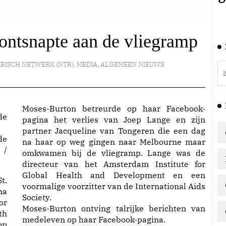
ontsnapte aan de vliegramp
IBISCH NETWERK (NTR)
,
MEDIA
,
ALGEMEEN NIEUWS
Moses-Burton betreurde op haar Facebook-
pagina het verlies van Joep Lange en zijn
partner Jacqueline van Tongeren die een dag
de
na haar op weg gingen naar Melbourne maar
 /
omkwamen bij de vliegramp. Lange was de
directeur van het Amsterdam Institute for
Global Health and Development en een
t.
voormalige voorzitter van de International Aids
ma
Society.
or
Moses-Burton ontving talrijke berichten van
th
medeleven op haar Facebook-pagina.
op