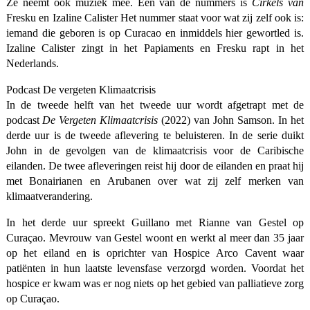
Ze neemt ook muziek mee. Een van de nummers is
Cirkels van
Fresku en Izaline Calister Het nummer staat voor wat zij zelf ook is:
iemand die geboren is op Curacao en inmiddels hier gewortled is.
Izaline Calister zingt in het Papiaments en Fresku rapt in het
Nederlands.
Podcast De vergeten Klimaatcrisis
In de tweede helft van het tweede uur wordt afgetrapt met de
podcast
De Vergeten Klimaatcrisis
(2022) van John Samson. In het
derde uur is de tweede aflevering te beluisteren. In de serie duikt
John in de gevolgen van de klimaatcrisis voor de Caribische
eilanden. De twee afleveringen reist hij door de eilanden en praat hij
met Bonairianen en Arubanen over wat zij zelf merken van
klimaatverandering.
In het derde uur spreekt Guillano met Rianne van Gestel op
Curaçao. Mevrouw van Gestel woont en werkt al meer dan 35 jaar
op het eiland en is oprichter van Hospice Arco Cavent waar
patiënten in hun laatste levensfase verzorgd worden. Voordat het
hospice er kwam was er nog niets op het gebied van palliatieve zorg
op Curaçao.