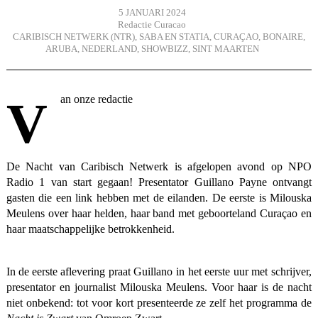
5 JANUARI 2024
Redactie Curacao
CARIBISCH NETWERK (NTR)
,
SABA EN STATIA
,
CURAÇAO
,
BONAIRE
,
ARUBA
,
NEDERLAND
,
SHOWBIZZ
,
SINT MAARTEN
Van onze redactie
De Nacht van Caribisch Netwerk is afgelopen avond op NPO
Radio 1 van start gegaan! Presentator Guillano Payne ontvangt
gasten die een link hebben met de eilanden. De eerste is Milouska
Meulens over haar helden, haar band met geboorteland Curaçao en
haar maatschappelijke betrokkenheid.
In de
eerste aflevering
praat Guillano in het eerste uur met schrijver,
presentator en journalist Milouska Meulens. Voor haar is de nacht
niet onbekend: tot voor kort presenteerde ze zelf het programma de