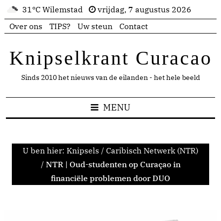
31°C Wilemstad
vrijdag, 7 augustus 2026
Over ons
TIPS?
Uw steun
Contact
Knipselkrant Curacao
Sinds 2010 het nieuws van de eilanden - het hele beeld
MENU
U ben hier:
Knipsels
/
Caribisch Netwerk (NTR)
/
NTR | Oud-studenten op Curaçao in
financiële problemen door DUO