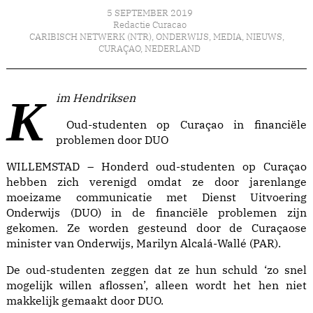
5 SEPTEMBER 2019
Redactie Curacao
CARIBISCH NETWERK (NTR)
,
ONDERWIJS
,
MEDIA
,
NIEUWS
,
CURAÇAO
,
NEDERLAND
Kim Hendriksen
Oud-studenten op Curaçao in financiële
problemen door DUO
WILLEMSTAD – Honderd oud-studenten op Curaçao
hebben zich verenigd omdat ze door jarenlange
moeizame communicatie met Dienst Uitvoering
Onderwijs (DUO) in de financiële problemen zijn
gekomen. Ze worden gesteund door de Curaçaose
minister van Onderwijs, Marilyn Alcalá-Wallé (PAR).
De oud-studenten zeggen dat ze hun schuld ‘zo snel
mogelijk willen aflossen’, alleen wordt het hen niet
makkelijk gemaakt door DUO.