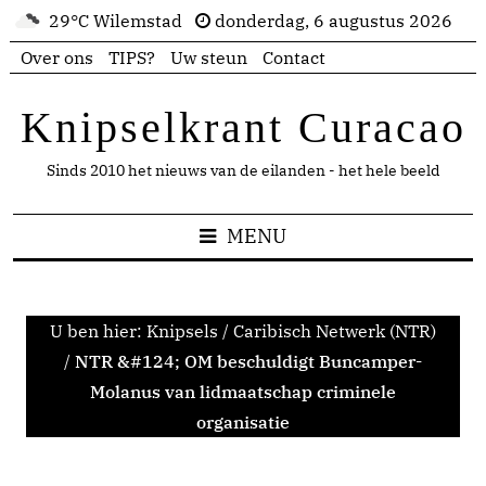
29°C Wilemstad
donderdag, 6 augustus 2026
Over ons
TIPS?
Uw steun
Contact
Knipselkrant Curacao
Sinds 2010 het nieuws van de eilanden - het hele beeld
MENU
U ben hier:
Knipsels
/
Caribisch Netwerk (NTR)
/
NTR &#124; OM beschuldigt Buncamper-
Molanus van lidmaatschap criminele
organisatie