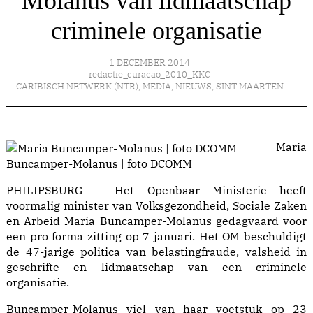
Molanus van lidmaatschap
criminele organisatie
1 DECEMBER 2014
redactie_curacao_2010_KKC
CARIBISCH NETWERK (NTR)
,
MEDIA
,
NIEUWS
,
SINT MAARTEN
Maria
Buncamper-Molanus | foto DCOMM
PHILIPSBURG – Het Openbaar Ministerie heeft
voormalig minister van Volksgezondheid, Sociale Zaken
en Arbeid Maria Buncamper-Molanus gedagvaard voor
een pro forma zitting op 7 januari. Het OM beschuldigt
de 47-jarige politica van belastingfraude, valsheid in
geschrifte en lidmaatschap van een criminele
organisatie.
Buncamper-Molanus viel van haar voetstuk op 23