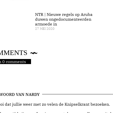
NTR | Nieuwe regels op Aruba
duwen ongedocumenteerden
armoede in
27 MEI 2020
MMENTS
jn 0 comments
 WOORD VAN NARDY
i dat jullie weer met zo velen de Knipselkrant bezoeken.