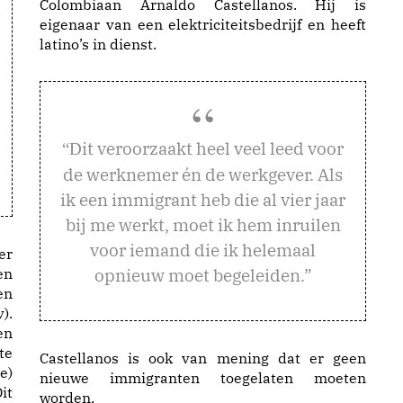
Colombiaan Arnaldo Castellanos. Hij is
eigenaar van een elektriciteitsbedrijf en heeft
latino’s in dienst.
it veroorzaakt heel veel leed voor
“D
de werknemer én de werkgever. Als
ik een immigrant heb die al vier jaar
bij me werkt, moet ik hem inruilen
voor iemand die ik helemaal
er
opnieuw moet begeleiden.”
en
en
).
en
te
Castellanos is ook van mening dat er geen
e)
nieuwe immigranten toegelaten moeten
it
worden.