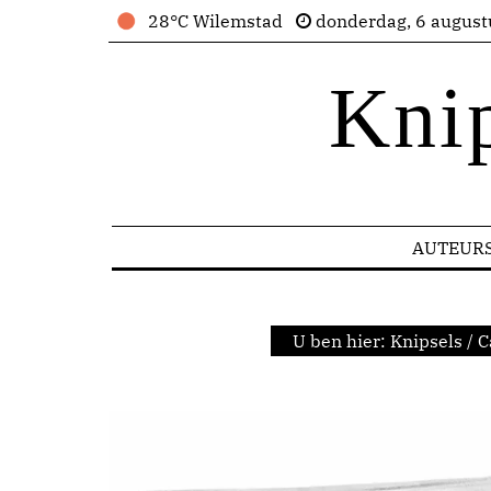
28°C Wilemstad
donderdag, 6 august
Kni
AUTEUR
U ben hier:
Knipsels
/
C