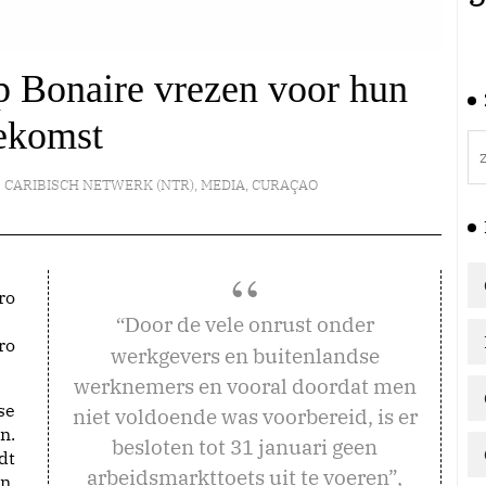
 Bonaire vrezen voor hun
ekomst
CARIBISCH NETWERK (NTR)
,
MEDIA
,
CURAÇAO
oor de vele onrust onder
“D
ro
werkgevers en buitenlandse
werknemers en vooral doordat men
se
niet voldoende was voorbereid, is er
n.
besloten tot 31 januari geen
dt
arbeidsmarkttoets uit te voeren”,
n.