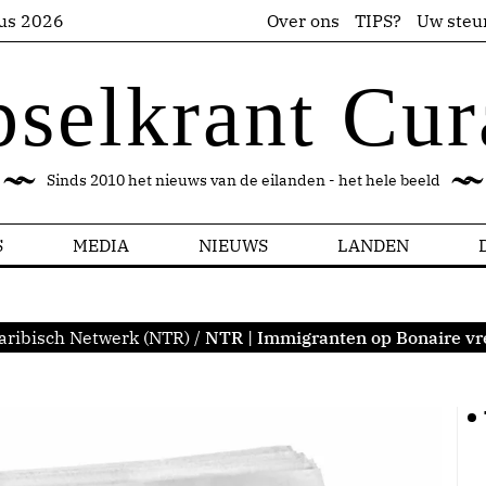
us 2026
Over ons
TIPS?
Uw steu
pselkrant Cur
Sinds 2010 het nieuws van de eilanden - het hele beeld
S
MEDIA
NIEUWS
LANDEN
aribisch Netwerk (NTR)
/
NTR | Immigranten op Bonaire vr