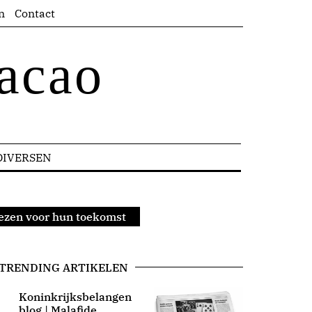
n
Contact
acao
DIVERSEN
ezen voor hun toekomst
TRENDING ARTIKELEN
Koninkrijksbelangen
blog | Malafide