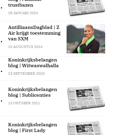
.
trustbazen
28 JANUARI 2024
AntilliaansDagblad | Z
Air krijgt toestemming
.
van SXM
10 AUGUSTUS 2024
Koninkrijksbelangen
blog | Witwaswalhalla
.
23 SEPTEMBER 2020
Koninkrijksbelangen
blog | Sublicenties
.
13 OKTOBER 2021
Koninkrijksbelangen
blog | First Lady
.