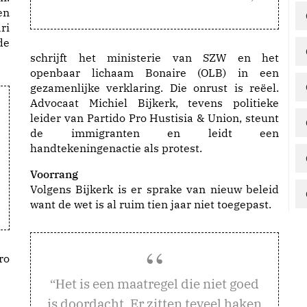
en
ri
de
schrijft het ministerie van SZW en het
openbaar lichaam Bonaire (OLB) in een
gezamenlijke verklaring. Die onrust is reëel.
Advocaat Michiel Bijkerk, tevens politieke
leider van Partido Pro Hustisia & Union, steunt
de immigranten en leidt een
handtekeningenactie als protest.
Voorrang
Volgens Bijkerk is er sprake van nieuw beleid
want de wet is al ruim tien jaar niet toegepast.
ro
et is een maatregel die niet goed
“H
is doordacht. Er zitten teveel haken