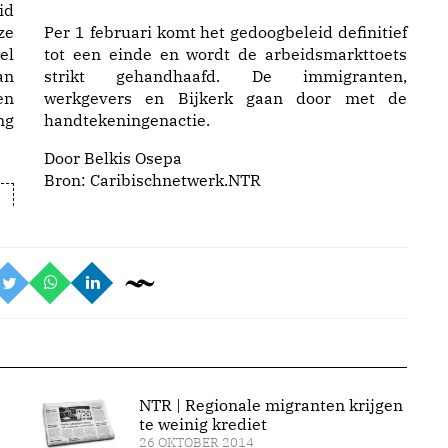
id
Per 1 februari komt het gedoogbeleid definitief
ze
tot een einde en wordt de arbeidsmarkttoets
el
strikt gehandhaafd. De immigranten,
an
werkgevers en Bijkerk gaan door met de
en
handtekeningenactie.
ng
Door Belkis Osepa
Bron:
Caribischnetwerk.NTR
NTR | Regionale migranten krijgen
te weinig krediet
26 OKTOBER 2014