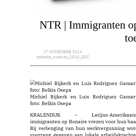
NTR | Immigranten op
to
27 NOVEMBER 2014
redactie_curacao_2010_KKC
Michiel Bijkerk en Luis Rodriguez Gamar
foto: Belkis Osepa
KRALENDIJK – Latijns-Amerikaan
immigranten op Bonaire vrezen voor hun baa
Bij verlenging van hun werkvergunning wor
voorrang gegeven aan lokale arbeidskrachte