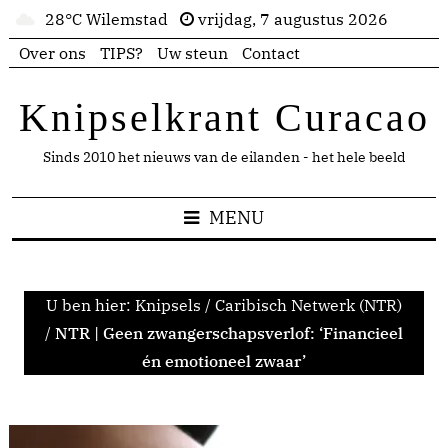
28°C Wilemstad
vrijdag, 7 augustus 2026
Over ons
TIPS?
Uw steun
Contact
Knipselkrant Curacao
Sinds 2010 het nieuws van de eilanden - het hele beeld
MENU
U ben hier:
Knipsels
/
Caribisch Netwerk (NTR)
/
NTR | Geen zwangerschapsverlof: ‘Financieel
én emotioneel zwaar’