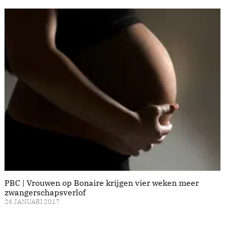
PBC | Vrouwen op Bonaire krijgen vier weken meer
zwangerschapsverlof
26 JANUARI 2017