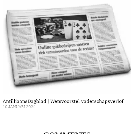
AntilliaansDagblad | Wetsvoorstel vaderschapsverlof
10 JANUARI 2024