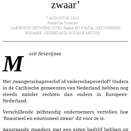
zwaar’
7 AUGUSTUS 2023
Redactie Curacao
CARIBISCH NETWERK (NTR)
,
SABA EN STATIA
,
GEZONDHEID
,
BONAIRE
,
NEDERLAND
,
SOCIALE SECTOR
Marit Severijnse
Met zwangerschapsverlof of vaderschapsverlof? Ouders
in de Caribische gemeenten van Nederland hebben nog
steeds minder rechten dan ouders in Europees-
Nederland.
Verschillende zelfstandig ondernemers vertellen hoe
‘financieel en emotioneel zwaar’ dit voor ze is.
Aanstaande moeders met een eigen bedrijf hebben op