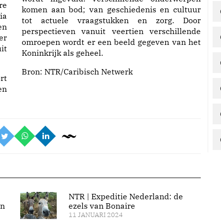
re
komen aan bod; van geschiedenis en cultuur
ia
tot actuele vraagstukken en zorg. Door
en
perspectieven vanuit veertien verschillende
er
omroepen wordt er een beeld gegeven van het
it
Koninkrijk als geheel.
Bron:
NTR/Caribisch Netwerk
rt
en
NTR | Expeditie Nederland: de
en
ezels van Bonaire
11 JANUARI 2024