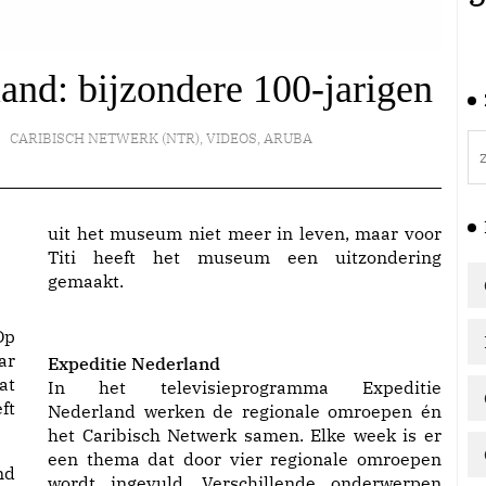
and: bijzondere 100-jarigen
CARIBISCH NETWERK (NTR)
,
VIDEOS
,
ARUBA
uit het museum niet meer in leven, maar voor
Titi heeft het museum een uitzondering
gemaakt.
Op
ar
Expeditie Nederland
at
In het televisieprogramma Expeditie
ft
Nederland werken de regionale omroepen én
het Caribisch Netwerk samen. Elke week is er
een thema dat door vier regionale omroepen
nd
wordt ingevuld. Verschillende onderwerpen