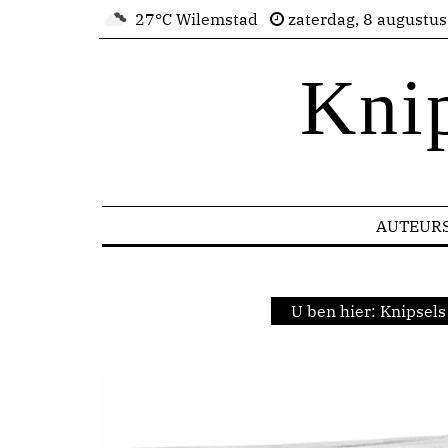
27°C Wilemstad
zaterdag, 8 augustu
Kni
AUTEUR
U ben hier:
Knipsels