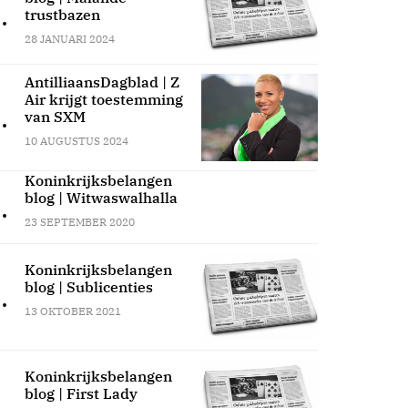
.
trustbazen
28 JANUARI 2024
AntilliaansDagblad | Z
Air krijgt toestemming
.
van SXM
10 AUGUSTUS 2024
Koninkrijksbelangen
blog | Witwaswalhalla
.
23 SEPTEMBER 2020
Koninkrijksbelangen
blog | Sublicenties
.
13 OKTOBER 2021
Koninkrijksbelangen
blog | First Lady
.