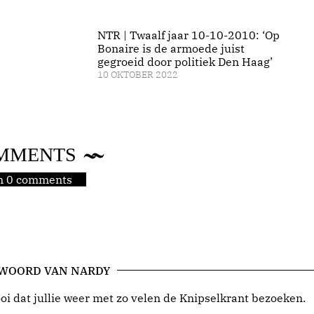
NTR | Twaalf jaar 10-10-2010: ‘Op
Bonaire is de armoede juist
gegroeid door politiek Den Haag’
10 OKTOBER 2022
MMENTS
jn 0 comments
 WOORD VAN NARDY
i dat jullie weer met zo velen de Knipselkrant bezoeken.