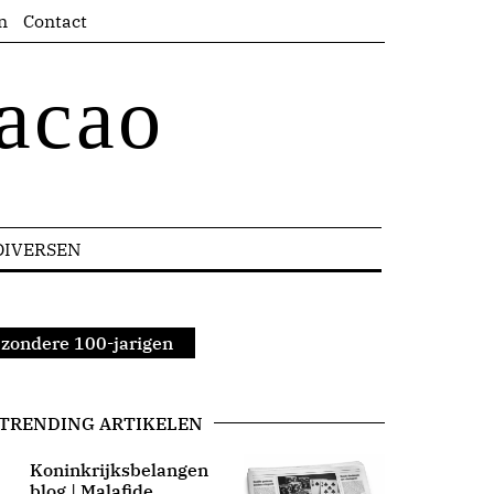
n
Contact
acao
DIVERSEN
jzondere 100-jarigen
TRENDING ARTIKELEN
Koninkrijksbelangen
blog | Malafide