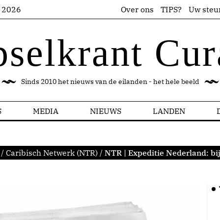
s 2026
Over ons
TIPS?
Uw steu
pselkrant Cur
Sinds 2010 het nieuws van de eilanden - het hele beeld
S
MEDIA
NIEUWS
LANDEN
/
Caribisch Netwerk (NTR)
/
NTR | Expeditie Nederland: bi