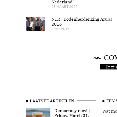
Nederland’
25 MAART 2022
NTR | Dodenherdenking Aruba
2016
8 MEI 2016
CO
Er zi
LAATSTE ARTIKELEN
EEN
Democracy now! |
Wat moo
Friday, March 21,