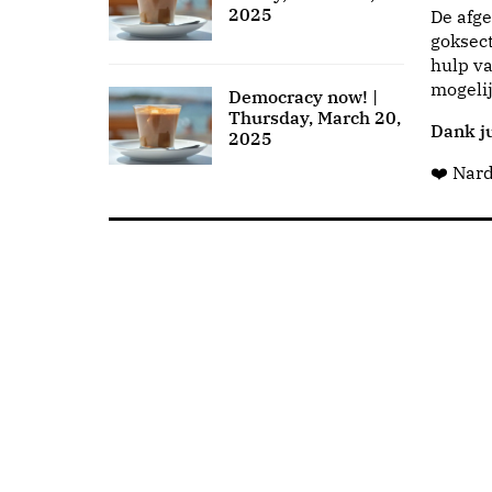
2025
De afge
goksect
hulp va
mogeli
Democracy now! |
Thursday, March 20,
Dank ju
2025
❤️ Nar