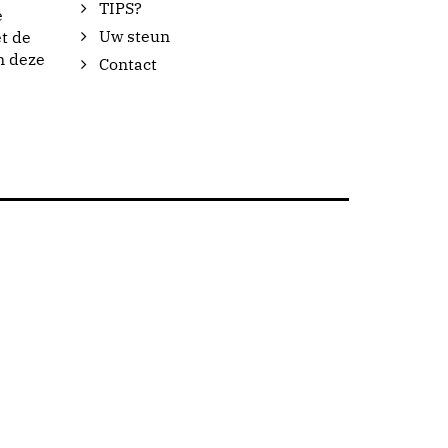
TIPS?
e
Uw steun
t de
n deze
Contact