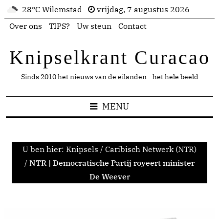
28°C Wilemstad
vrijdag, 7 augustus 2026
Over ons
TIPS?
Uw steun
Contact
Knipselkrant Curacao
Sinds 2010 het nieuws van de eilanden - het hele beeld
MENU
U ben hier:
Knipsels
/
Caribisch Netwerk (NTR)
/
NTR | Democratische Partij royeert minister
De Weever