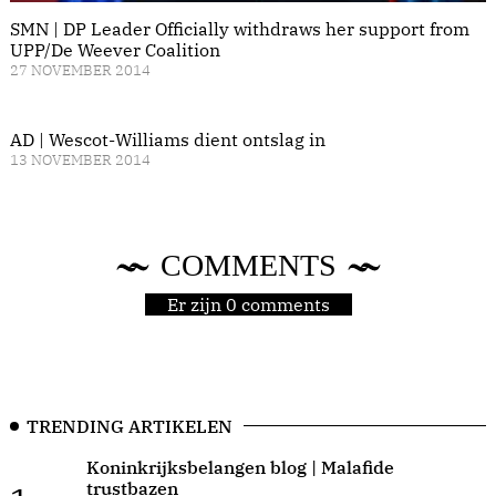
SMN | DP Leader Officially withdraws her support from
UPP/De Weever Coalition
27 NOVEMBER 2014
AD | Wescot-Williams dient ontslag in
13 NOVEMBER 2014
COMMENTS
Er zijn 0 comments
TRENDING ARTIKELEN
Koninkrijksbelangen blog | Malafide
trustbazen