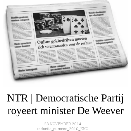
NTR | Democratische Partij
royeert minister De Weever
28 NOVEMBER 2014
redactie_curacao_2010_KKC