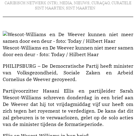
CARIBISCH NETWERK (NTR)
,
MEDIA
,
NIEUWS
,
CURAÇAO
,
CURATELE
SINT MAARTEN
,
SINT MAARTEN
Wescot-Williams en De Weever kunnen niet meer samen
door een deur - foto: Today / Hilbert Haar
PHILIPSBURG – De Democratische Partij heeft minister
van Volksgezondheid, Sociale Zaken en Arbeid
Cornelius de Weever geroyeerd.
Partijvoorzitter Hasani Ellis en partijleider Sarah
Wescot-Williams schreven donderdag in een brief aan
De Weever dat hij tot vrijdagmiddag vijf uur heeft om
zich tegen het royement te verdedigen. De kans dat dit
zal gebeuren is te verwaarlozen, gelet op de solo acties
van de minister tijdens de formatieperiode.
Ellis en Wescot-Williams in hun brief: