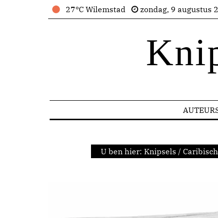
27°C Wilemstad
zondag, 9 augustus 
Kni
AUTEUR
U ben hier:
Knipsels
/
Caribisc