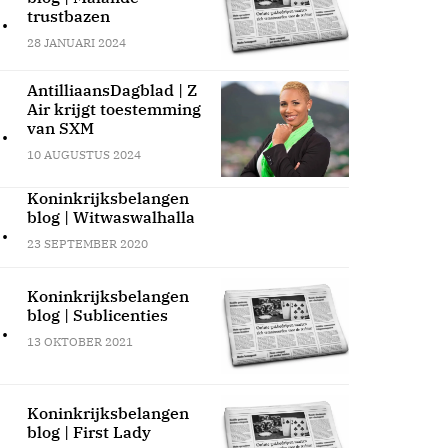
.
trustbazen
28 JANUARI 2024
AntilliaansDagblad | Z
Air krijgt toestemming
.
van SXM
10 AUGUSTUS 2024
Koninkrijksbelangen
blog | Witwaswalhalla
.
23 SEPTEMBER 2020
Koninkrijksbelangen
blog | Sublicenties
.
13 OKTOBER 2021
Koninkrijksbelangen
blog | First Lady
.