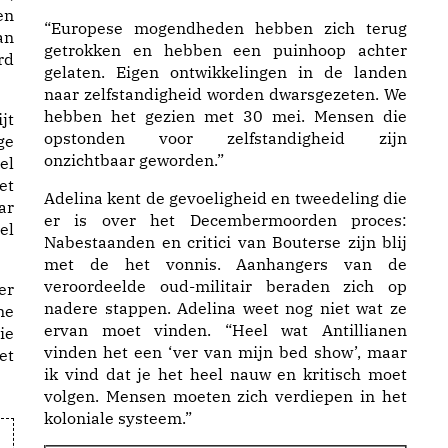
en
“Europese mogendheden hebben zich terug
an
getrokken en hebben een puinhoop achter
rd
gelaten. Eigen ontwikkelingen in de landen
naar zelfstandigheid worden dwarsgezeten. We
hebben het gezien met 30 mei. Mensen die
jt
opstonden voor zelfstandigheid zijn
ge
onzichtbaar geworden.”
el
et
Adelina kent de gevoeligheid en tweedeling die
ar
er is over het Decembermoorden proces:
el
Nabestaanden en critici van Bouterse zijn blij
met de het vonnis. Aanhangers van de
veroordeelde oud-militair beraden zich op
er
nadere stappen. Adelina weet nog niet wat ze
me
ervan moet vinden. “Heel wat Antillianen
ie
vinden het een ‘ver van mijn bed show’, maar
et
ik vind dat je het heel nauw en kritisch moet
volgen. Mensen moeten zich verdiepen in het
koloniale systeem.”