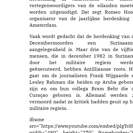
vertegenwoordigers van de eilanden moet
worden uitgenodigd. Dat zegt Romeo Hoo
organisator van de jaarlijkse herdenking 
Amsterdam.
Vaak wordt gedacht dat de herdenking van 
Decembermoorden een Surinaam
aangelegenheid is. Maar drie van de vijfti
mensen, die in december 1982 in Surina
door het militaire regiem werd
geëxecuteerd, hebben Antilliaanse roots. H
gaat om de journalisten Frank Wijgaarde 
Lesley Rahman die beiden op Aruba gebor
zijn en om hun collega Bram Behr die 
Curaçao geboren is. Allemaal werden 
vermoord nadat ze kritiek hadden geuit op h
militaire regiem.
iframe
src="https://www.youtube.com/embed/plgYc
width="480" height="270" frameborder="