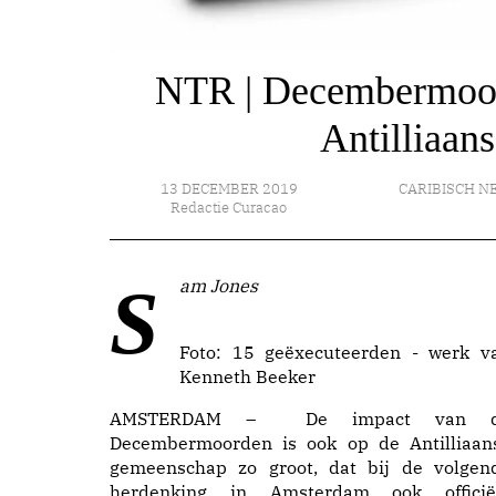
NTR | Decembermoor
Antilliaan
13 DECEMBER 2019
CARIBISCH N
Redactie Curacao
Sam Jones
Foto: 15 geëxecuteerden - werk v
Kenneth Beeker
AMSTERDAM – De impact van 
Decembermoorden is ook op de Antilliaan
gemeenschap zo groot, dat bij de volgen
herdenking in Amsterdam ook officië