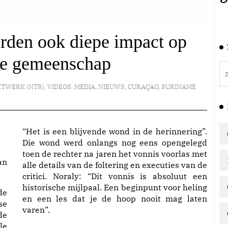
den ook diepe impact op
se gemeenschap
ETWERK (NTR)
,
VIDEOS
,
MEDIA
,
NIEUWS
,
CURAÇAO
,
SURINAME
“Het is een blijvende wond in de herinnering”.
Die wond werd onlangs nog eens opengelegd
toen de rechter na jaren het vonnis voorlas met
an
alle details van de foltering en executies van de
critici. Noraly: “Dit vonnis is absoluut een
historische mijlpaal. Een beginpunt voor heling
de
en een les dat je de hoop nooit mag laten
se
varen”.
de
le