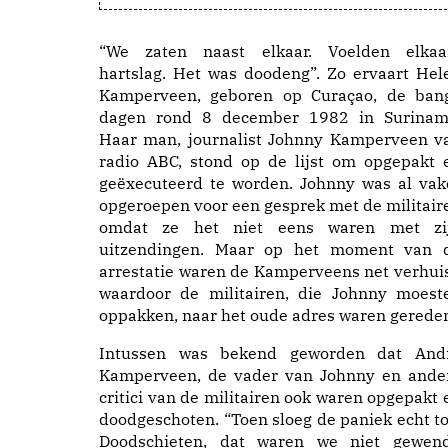
“We zaten naast elkaar. Voelden elkaa
hartslag. Het was doodeng”. Zo ervaart Hel
Kamperveen, geboren op Curaçao, de ban
dagen rond 8 december 1982 in Surinam
Haar man, journalist Johnny Kamperveen v
radio ABC, stond op de lijst om opgepakt 
geëxecuteerd te worden. Johnny was al vak
opgeroepen voor een gesprek met de militair
omdat ze het niet eens waren met zi
uitzendingen. Maar op het moment van 
arrestatie waren de Kamperveens net verhui
waardoor de militairen, die Johnny moest
oppakken, naar het oude adres waren gerede
Intussen was bekend geworden dat And
Kamperveen, de vader van Johnny en ande
critici van de militairen ook waren opgepakt 
doodgeschoten. “Toen sloeg de paniek echt to
Doodschieten, dat waren we niet gewend