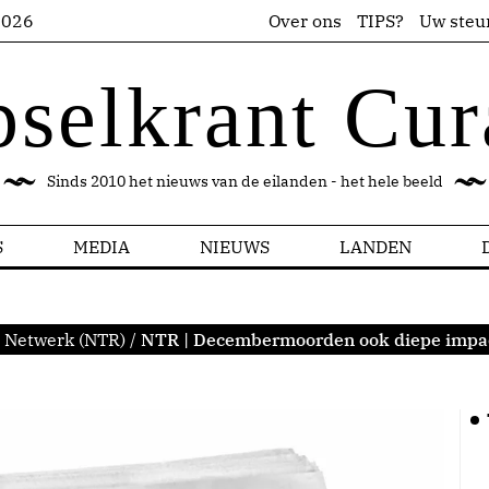
2026
Over ons
TIPS?
Uw steu
pselkrant Cur
Sinds 2010 het nieuws van de eilanden - het hele beeld
S
MEDIA
NIEUWS
LANDEN
h Netwerk (NTR)
/
NTR | Decembermoorden ook diepe impac