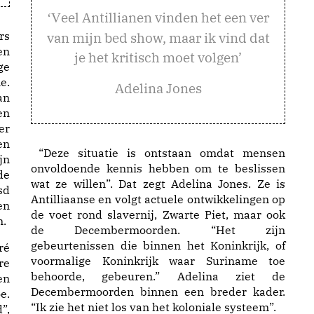
eel Antillianen vinden het een ver
‘V
rs
van mijn bed show, maar ik vind dat
en
je het kritisch moet volgen’
ge
e.
Adelina Jones
an
en
er
en
“Deze situatie is ontstaan omdat mensen
jn
onvoldoende kennis hebben om te beslissen
de
wat ze willen”. Dat zegt Adelina Jones. Ze is
sd
Antilliaanse en volgt actuele ontwikkelingen op
en
de voet rond slavernij, Zwarte Piet, maar ook
n.
de Decembermoorden. “Het zijn
gebeurtenissen die binnen het Koninkrijk, of
ré
voormalige Koninkrijk waar Suriname toe
re
behoorde, gebeuren.” Adelina ziet de
en
Decembermoorden binnen een breder kader.
e.
“Ik zie het niet los van het koloniale systeem”.
”,