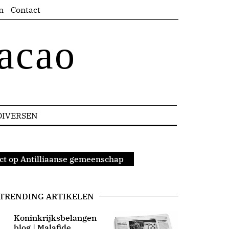
n
Contact
acao
DIVERSEN
t op Antilliaanse gemeenschap
TRENDING ARTIKELEN
Koninkrijksbelangen
blog | Malafide