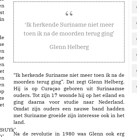
en
st
in
k herkende Suriname niet meer
‘I
toen ik na de moorden terug ging’
de
se
Glenn Helberg
en
me
en
et
“Ik herkende Suriname niet meer toen ik na de
en
moorden terug ging”. Dat zegt Glenn Helberg.
en
Hij is op Curaçao geboren uit Surinaamse
op
ouders. Tot zijn 17 woonde hij op het eiland en
ze
ging daarna voor studie naar Nederland.
et
Omdat zijn ouders een nauwe band hadden
met Suriname groeide zijn interesse ook in het
land.
HStUYk"
Na de revolutie in 1980 was Glenn ook erg
0"