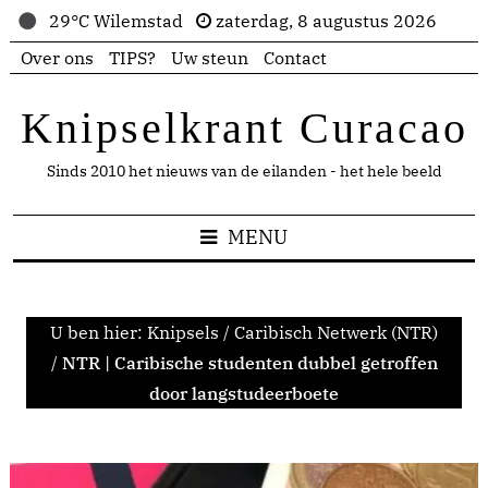
29°C Wilemstad
zaterdag, 8 augustus 2026
Over ons
TIPS?
Uw steun
Contact
Knipselkrant Curacao
Sinds 2010 het nieuws van de eilanden - het hele beeld
MENU
U ben hier:
Knipsels
/
Caribisch Netwerk (NTR)
/
NTR | Caribische studenten dubbel getroffen
door langstudeerboete