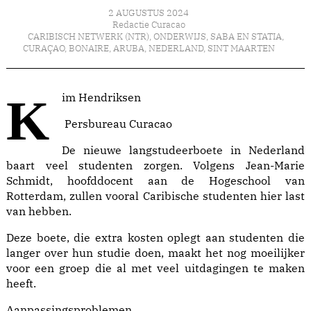
2 AUGUSTUS 2024
Redactie Curacao
CARIBISCH NETWERK (NTR)
,
ONDERWIJS
,
SABA EN STATIA
,
CURAÇAO
,
BONAIRE
,
ARUBA
,
NEDERLAND
,
SINT MAARTEN
Kim Hendriksen
Persbureau Curacao
De nieuwe langstudeerboete in Nederland
baart veel studenten zorgen. Volgens Jean-Marie
Schmidt, hoofddocent aan de Hogeschool van
Rotterdam, zullen vooral Caribische studenten hier last
van hebben.
Deze boete, die extra kosten oplegt aan studenten die
langer over hun studie doen, maakt het nog moeilijker
voor een groep die al met veel uitdagingen te maken
heeft.
Aanpassingsproblemen