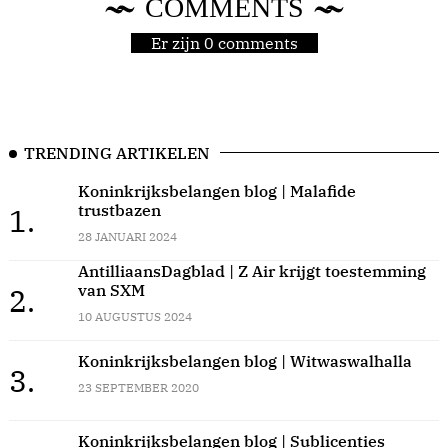
COMMENTS
Er zijn 0 comments
TRENDING ARTIKELEN
Koninkrijksbelangen blog | Malafide
trustbazen
1.
28 JANUARI 2024
AntilliaansDagblad | Z Air krijgt toestemming
van SXM
2.
10 AUGUSTUS 2024
Koninkrijksbelangen blog | Witwaswalhalla
3.
23 SEPTEMBER 2020
Koninkrijksbelangen blog | Sublicenties