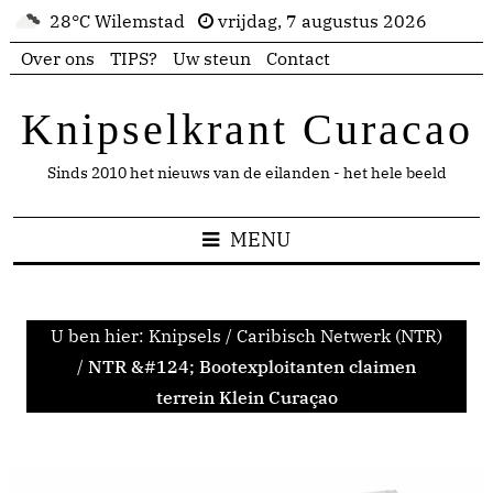
28°C Wilemstad
vrijdag, 7 augustus 2026
Over ons
TIPS?
Uw steun
Contact
Knipselkrant Curacao
Sinds 2010 het nieuws van de eilanden - het hele beeld
MENU
U ben hier:
Knipsels
/
Caribisch Netwerk (NTR)
/
NTR &#124; Bootexploitanten claimen
terrein Klein Curaçao