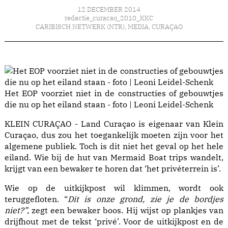
12 DECEMBER 2014
redactie_curacao_2010_KKC
CARIBISCH NETWERK (NTR)
,
MEDIA
,
CURAÇAO
Het EOP voorziet niet in de constructies of gebouwtjes
die nu op het eiland staan - foto | Leoni Leidel-Schenk
KLEIN CURAÇAO - Land Curaçao is eigenaar van Klein
Curaçao, dus zou het toegankelijk moeten zijn voor het
algemene publiek. Toch is dit niet het geval op het hele
eiland. Wie bij de hut van Mermaid Boat trips wandelt,
krijgt van een bewaker te horen dat ‘het privéterrein is’.
Wie op de uitkijkpost wil klimmen, wordt ook
teruggefloten. “
Dit is onze grond, zie je de bordjes
niet?”,
zegt een bewaker boos. Hij wijst op plankjes van
drijfhout met de tekst ‘privé’. Voor de uitkijkpost en de