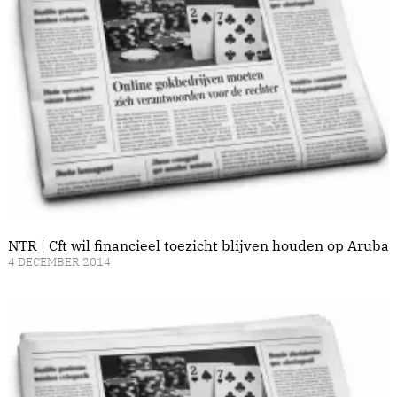
NTR | Cft wil financieel toezicht blijven houden op Aruba
4 DECEMBER 2014