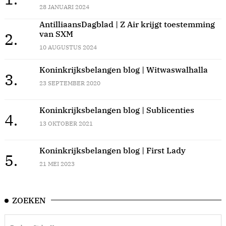
28 JANUARI 2024
AntilliaansDagblad | Z Air krijgt toestemming
van SXM
2.
10 AUGUSTUS 2024
Koninkrijksbelangen blog | Witwaswalhalla
3.
23 SEPTEMBER 2020
Koninkrijksbelangen blog | Sublicenties
4.
13 OKTOBER 2021
Koninkrijksbelangen blog | First Lady
5.
21 MEI 2023
ZOEKEN