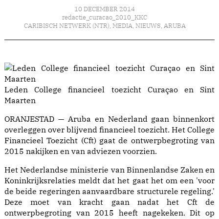
10 DECEMBER 2014
redactie_curacao_2010_KKC
CARIBISCH NETWERK (NTR)
,
MEDIA
,
NIEUWS
,
ARUBA
Leden College financieel toezicht Curaçao en Sint
Maarten
ORANJESTAD — Aruba en Nederland gaan binnenkort
overleggen over blijvend financieel toezicht. Het College
Financieel Toezicht (Cft) gaat de ontwerpbegroting van
2015 nakijken en van adviezen voorzien.
Het Nederlandse ministerie van Binnenlandse Zaken en
Koninkrijksrelaties meldt dat het gaat het om een 'voor
de beide regeringen aanvaardbare structurele regeling.'
Deze moet van kracht gaan nadat het Cft de
ontwerpbegroting van 2015 heeft nagekeken. Dit op