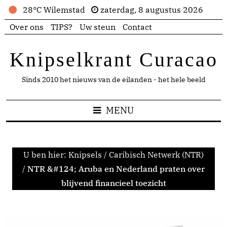
28°C Wilemstad
zaterdag, 8 augustus 2026
Over ons
TIPS?
Uw steun
Contact
Knipselkrant Curacao
Sinds 2010 het nieuws van de eilanden - het hele beeld
MENU
U ben hier:
Knipsels
/
Caribisch Netwerk (NTR)
/
NTR &#124; Aruba en Nederland praten over
blijvend financieel toezicht