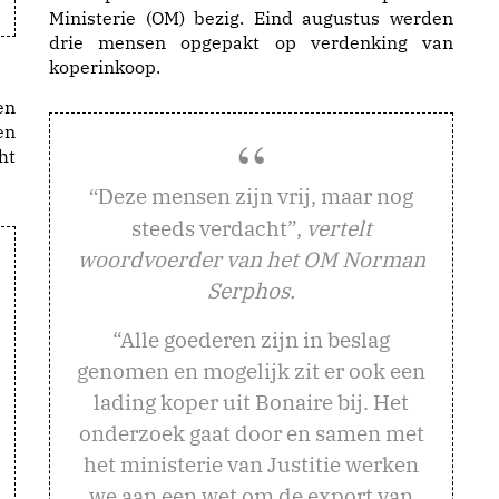
Ministerie (OM) bezig. Eind augustus werden
drie mensen opgepakt op verdenking van
koperinkoop.
en
en
ht
eze mensen zijn vrij, maar nog
“D
steeds verdacht”,
vertelt
woordvoerder van het OM Norman
Serphos.
“Alle goederen zijn in beslag
genomen en mogelijk zit er ook een
lading koper uit Bonaire bij. Het
onderzoek gaat door en samen met
het ministerie van Justitie werken
we aan een wet om de export van