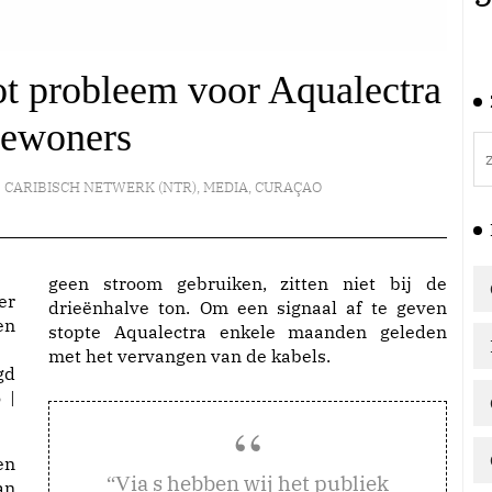
oot probleem voor Aqualectra
bewoners
CARIBISCH NETWERK (NTR)
,
MEDIA
,
CURAÇAO
geen stroom gebruiken, zitten niet bij de
drieënhalve ton. Om een signaal af te geven
stopte Aqualectra enkele maanden geleden
met het vervangen van de kabels.
gd
 |
en
ia s hebben wij het publiek
“V
an