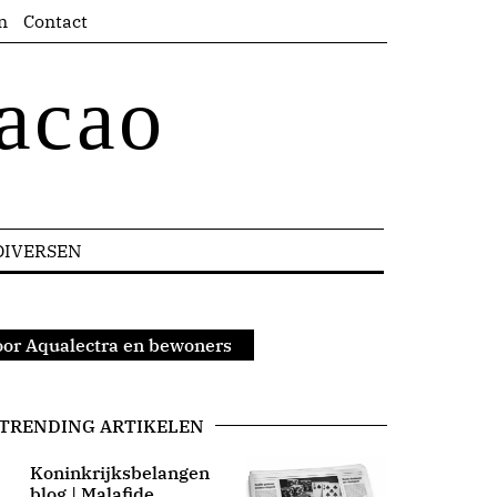
n
Contact
acao
DIVERSEN
voor Aqualectra en bewoners
TRENDING ARTIKELEN
Koninkrijksbelangen
blog | Malafide