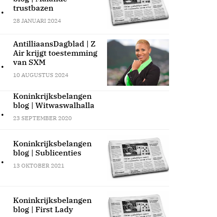
.
trustbazen
28 JANUARI 2024
AntilliaansDagblad | Z
Air krijgt toestemming
.
van SXM
10 AUGUSTUS 2024
Koninkrijksbelangen
blog | Witwaswalhalla
.
23 SEPTEMBER 2020
Koninkrijksbelangen
blog | Sublicenties
.
13 OKTOBER 2021
Koninkrijksbelangen
blog | First Lady
.