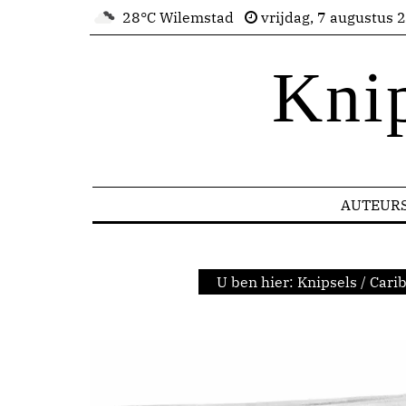
28°C Wilemstad
vrijdag, 7 augustus 
Kni
AUTEUR
U ben hier:
Knipsels
/
Cari