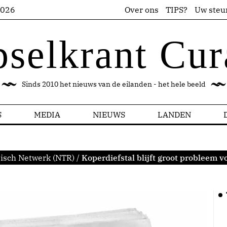
2026
Over ons
TIPS?
Uw steu
pselkrant Cur
Sinds 2010 het nieuws van de eilanden - het hele beeld
S
MEDIA
NIEUWS
LANDEN
bisch Netwerk (NTR)
/
Koperdiefstal blijft groot probleem 