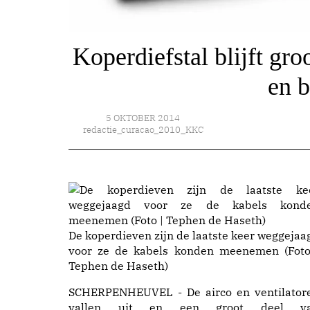
Koperdiefstal blijft gr
en 
5 OKTOBER 2014
redactie_curacao_2010_KKC
De koperdieven zijn de laatste keer weggejaa
voor ze de kabels konden meenemen (Foto
Tephen de Haseth)
SCHERPENHEUVEL - De airco en ventilator
vallen uit en een groot deel v