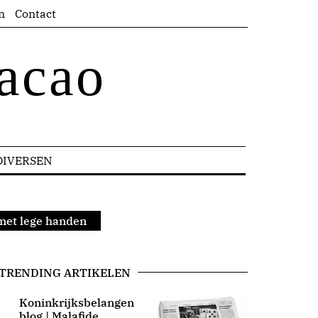
n
Contact
acao
DIVERSEN
 met lege handen
TRENDING ARTIKELEN
Koninkrijksbelangen
blog | Malafide