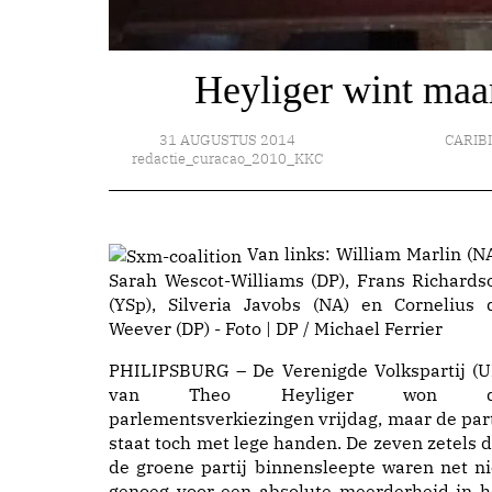
Heyliger wint maar
31 AUGUSTUS 2014
CARIB
redactie_curacao_2010_KKC
Van links: William Marlin (NA
Sarah Wescot-Williams (DP), Frans Richards
(YSp), Silveria Javobs (NA) en Cornelius 
Weever (DP) - Foto | DP / Michael Ferrier
PHILIPSBURG – De Verenigde Volkspartij (U
van Theo Heyliger won d
parlementsverkiezingen vrijdag, maar de part
staat toch met lege handen. De zeven zetels d
de groene partij binnensleepte waren net ni
genoeg voor een absolute meerderheid in h