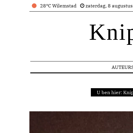
28°C Wilemstad
zaterdag, 8 augustu
Kni
AUTEUR
U ben hier:
Knip