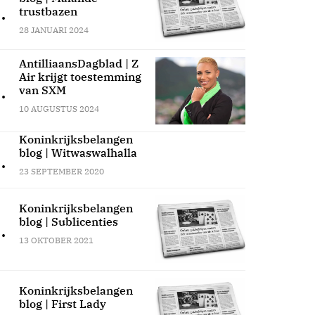
.
trustbazen
28 JANUARI 2024
AntilliaansDagblad | Z
Air krijgt toestemming
.
van SXM
10 AUGUSTUS 2024
Koninkrijksbelangen
blog | Witwaswalhalla
.
23 SEPTEMBER 2020
Koninkrijksbelangen
blog | Sublicenties
.
13 OKTOBER 2021
Koninkrijksbelangen
blog | First Lady
.