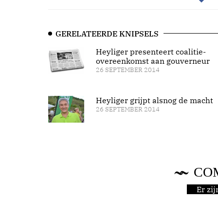
GERELATEERDE KNIPSELS
Heyliger presenteert coalitie-
overeenkomst aan gouverneur
26 SEPTEMBER 2014
Heyliger grijpt alsnog de macht
26 SEPTEMBER 2014
CO
Er zi