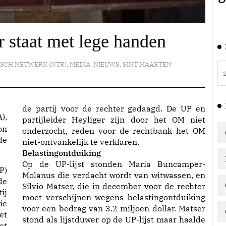
 staat met lege handen
ISCH NETWERK (NTR)
,
MEDIA
,
NIEUWS
,
SINT MAARTEN
de partij voor de rechter gedaagd. De UP en
),
partijleider Heyliger zijn door het OM niet
on
onderzocht, reden voor de rechtbank het OM
de
niet-ontvankelijk te verklaren
.
Belastingontduiking
Op de UP-lijst stonden Maria Buncamper-
P)
Molanus die verdacht wordt van witwassen, en
e
Silvio Matser, die in december voor de rechter
ij
moet verschijnen wegens belastingontduiking
ie
voor een bedrag van 3.2 miljoen dollar. Matser
et
stond als lijstduwer op de UP-lijst maar haalde
et