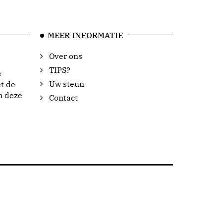
MEER INFORMATIE
Over ons
TIPS?
e
Uw steun
t de
n deze
Contact