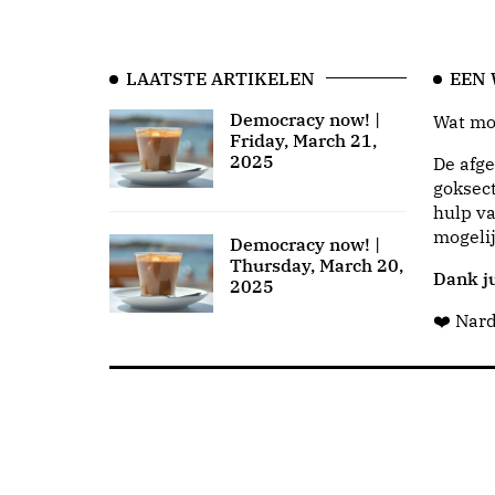
LAATSTE ARTIKELEN
EEN
Democracy now! |
Wat moo
Friday, March 21,
2025
De afge
goksect
hulp va
mogeli
Democracy now! |
Thursday, March 20,
Dank ju
2025
❤️ Nar