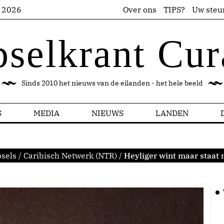
s 2026
Over ons
TIPS?
Uw steu
pselkrant Cur
Sinds 2010 het nieuws van de eilanden - het hele beeld
S
MEDIA
NIEUWS
LANDEN
sels
/
Caribisch Netwerk (NTR)
/
Heyliger wint maar staat