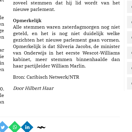
zoveel stemmen dat hij lid wordt van het
nieuwe parlement.
le
Opmerkelijk
en
Alle stemmen waren zaterdagmorgen nog niet
ge
geteld, en het is nog niet duidelijk welke
en
gezichten het nieuwe parlement gaan vormen.
Opmerkelijk is dat Silveria Jacobs, de minister
ar
van Onderwijs in het eerste Wescot-Williams
ie
kabinet, meer stemmen binnenhaalde dan
in
haar partijleider William Marlin.
en
Bron:
Caribisch Netwerk/NTR
Door Hilbert Haar
0.
le
an