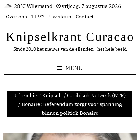
28°C Wilemstad
vrijdag, 7 augustus 2026
Over ons
TIPS?
Uw steun
Contact
Knipselkrant Curacao
Sinds 2010 het nieuws van de eilanden - het hele beeld
MENU
U ben hier:
Knipsels
/
Caribisch Netwerk (NTR)
/
Bonaire: Referendum zorgt voor spanning
binnen politiek Bonaire