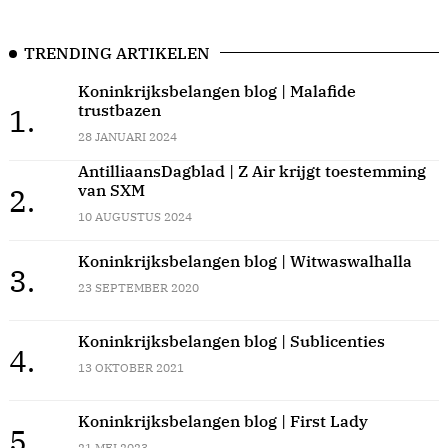
TRENDING ARTIKELEN
Koninkrijksbelangen blog | Malafide
trustbazen
1.
28 JANUARI 2024
AntilliaansDagblad | Z Air krijgt toestemming
van SXM
2.
10 AUGUSTUS 2024
Koninkrijksbelangen blog | Witwaswalhalla
3.
23 SEPTEMBER 2020
Koninkrijksbelangen blog | Sublicenties
4.
13 OKTOBER 2021
Koninkrijksbelangen blog | First Lady
5.
21 MEI 2023