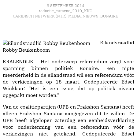
9 SEPTEMBER 2014
redactie_curacao_2010_KKC
CARIBISCH NETWERK (NTR)
,
MEDIA
,
NIEUWS
,
BONAIRE
Eilandsraadlid
Robby Beukenboom
KRALENDIJK – Het onderwerp referendum zorgt voor
spanning binnen politiek Bonaire. Een nipte
meerderheid in de eilandsraad wil een referendum vóór
de verkiezingen op 18 maart. Gedeputeerde Edsel
Winklaar: “Het is een issue, dat op politiek niveau
opgepakt moet worden.”
Van de coalitiepartijen (UPB en Frakshon Santana) heeft
alleen Frakshon Santana aangegeven dit te willen. De
UPB heeft afgelopen zaterdag een eenheidsverklaring
voor onderkenning van een referendum vóór de
verkiezingen niet getekend. Gedeputeerde Edsel