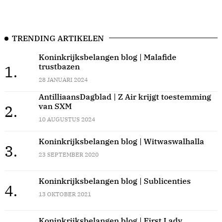
TRENDING ARTIKELEN
Koninkrijksbelangen blog | Malafide
trustbazen
1.
28 JANUARI 2024
AntilliaansDagblad | Z Air krijgt toestemming
van SXM
2.
10 AUGUSTUS 2024
Koninkrijksbelangen blog | Witwaswalhalla
3.
23 SEPTEMBER 2020
Koninkrijksbelangen blog | Sublicenties
4.
13 OKTOBER 2021
Koninkrijksbelangen blog | First Lady