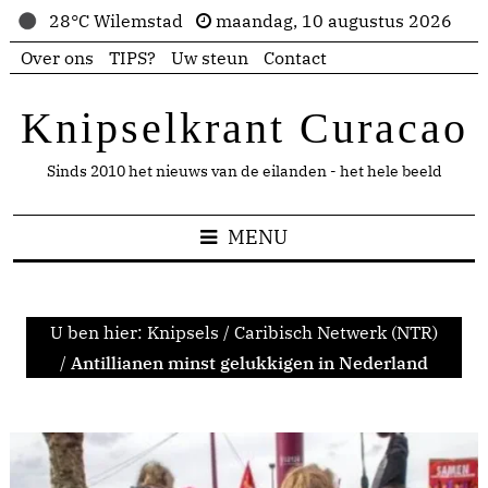
28°C Wilemstad
maandag, 10 augustus 2026
Over ons
TIPS?
Uw steun
Contact
Knipselkrant Curacao
Sinds 2010 het nieuws van de eilanden - het hele beeld
MENU
U ben hier:
Knipsels
/
Caribisch Netwerk (NTR)
/
Antillianen minst gelukkigen in Nederland