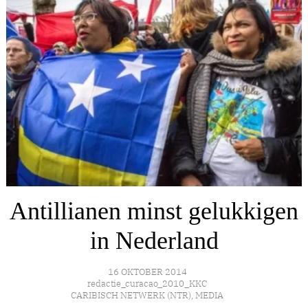
Antillianen minst gelukkigen
in Nederland
16 OKTOBER 2014
redactie_curacao_2010_KKC
CARIBISCH NETWERK (NTR)
,
MEDIA