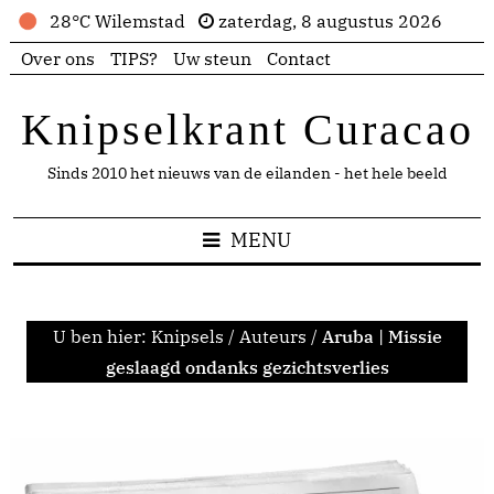
28°C Wilemstad
zaterdag, 8 augustus 2026
Over ons
TIPS?
Uw steun
Contact
Knipselkrant Curacao
Sinds 2010 het nieuws van de eilanden - het hele beeld
MENU
U ben hier:
Knipsels
/
Auteurs
/
Aruba | Missie
geslaagd ondanks gezichtsverlies