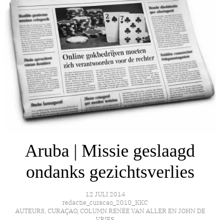
Aruba | Missie geslaagd
ondanks gezichtsverlies
12 JULI 2014
redactie_curacao_2010_KKC
AUTEURS
,
CURAÇAO
,
COLUMN RENÉE VAN ALLER EN JOHN DE
VRIES