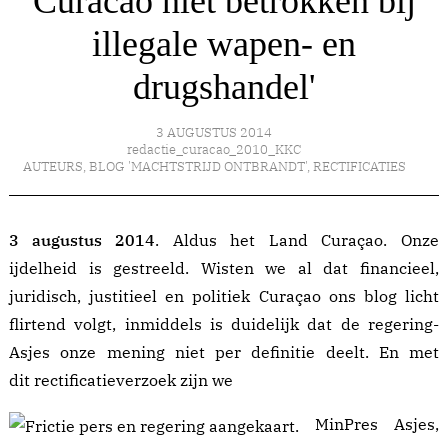
Curacao niet betrokken bij
illegale wapen- en
drugshandel'
3 AUGUSTUS 2014
redactie_curacao_2010_KKC
AUTEURS
,
BLOG 'MACHTSTRIJD ONTBRANDT'
,
RECTIFICATIES
3 augustus 2014
. Aldus het Land Curaçao. Onze
ijdelheid is gestreeld. Wisten we al dat financieel,
juridisch, justitieel en politiek Curaçao ons blog licht
flirtend volgt, inmiddels is duidelijk dat de regering-
Asjes onze mening niet per definitie deelt. En met
dit
rectificatieverzoek
zijn we
MinPres Asjes,