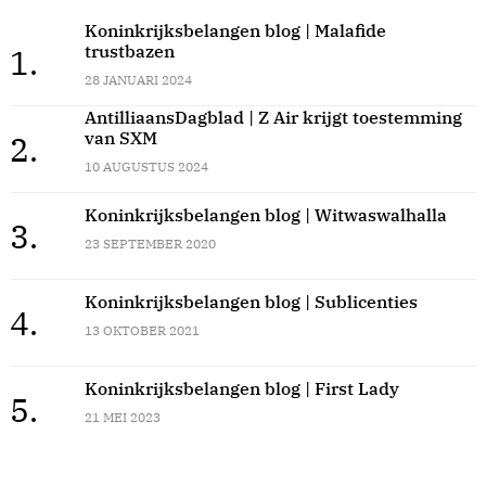
Koninkrijksbelangen blog | Malafide
trustbazen
1.
28 JANUARI 2024
AntilliaansDagblad | Z Air krijgt toestemming
van SXM
2.
10 AUGUSTUS 2024
Koninkrijksbelangen blog | Witwaswalhalla
3.
23 SEPTEMBER 2020
Koninkrijksbelangen blog | Sublicenties
4.
13 OKTOBER 2021
Koninkrijksbelangen blog | First Lady
5.
21 MEI 2023