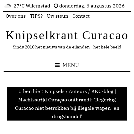
27°C Wilemstad
donderdag, 6 augustus 2026
Over ons
TIPS?
Uw steun
Contact
Knipselkrant Curacao
Sinds 2010 het nieuws van de eilanden - het hele beeld
MENU
U ben hier:
Knipsels
/
Auteurs
/
KKC-blog |
Machtsstrijd Curaçao ontbrandt: 'Regering
Curacao niet betrokken bij illegale wapen- en
drugshandel'