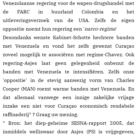
Venezolaanse regering voor de wapen-drugshandel met
de FARC in buurland
Colombia
en het
uitleveringsverzoek
van de USA. Zelfs de eigen
oppositie noemt hun regering een '
narco-regime
'
Desondanks wenste Kabinet-Schotte
hechtere banden
met Venezuela en vond het zelfs gewenst Curaçao
zoveel mogelijk te
associëren
met regime-Chavez. Ook
regering-Asjes laat geen gelegenheid onbenut de
banden met Venezuela te
intensifiëren
. Zelfs onze
'oppositie' in de stevig aanwezig vorm van
Charles
Cooper
(MAN) roemt warme banden met Venezuela. En
dat allemaal vanwege een innige zakelijke vrijage
inzake een niet voor Curaçao economisch rendabele
raffinaderij* ? Graag uw mening.
* Bron: het diep-geheime
SESNA-rapport
2005, dat
inmiddels welliswaar door Asjes (PS) is vrijgegeven,