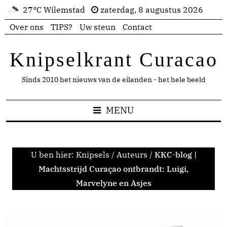
27°C Wilemstad
zaterdag, 8 augustus 2026
Over ons
TIPS?
Uw steun
Contact
Knipselkrant Curacao
Sinds 2010 het nieuws van de eilanden - het hele beeld
MENU
U ben hier:
Knipsels
/
Auteurs
/
KKC-blog |
Machtsstrijd Curaçao ontbrandt: Luigi,
Marvelyne en Asjes