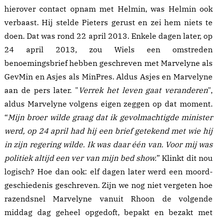
hierover contact opnam met Helmin, was Helmin ook
verbaast. Hij stelde Pieters gerust en zei hem niets te
doen. Dat was rond 22 april 2013. Enkele dagen later, op
24 april 2013, zou Wiels een omstreden
benoemingsbrief
hebben geschreven met Marvelyne als
GevMin en Asjes als MinPres. Aldus Asjes en Marvelyne
aan de pers later. "
Verrek het leven gaat veranderen
",
aldus Marvelyne
volgens eigen zeggen
op dat moment.
“
Mijn broer wilde graag dat ik gevolmachtigde minister
werd, op 24 april had hij een brief getekend met wie hij
in zijn regering wilde. Ik was daar één van. Voor mij was
politiek altijd een ver van mijn bed show.
” Klinkt dit nou
logisch? Hoe dan ook: elf dagen later werd een
moord-
geschiedenis
geschreven. Zijn we nog niet vergeten hoe
razendsnel Marvelyne vanuit Rhoon de volgende
middag dag geheel opgedoft, bepakt en bezakt met