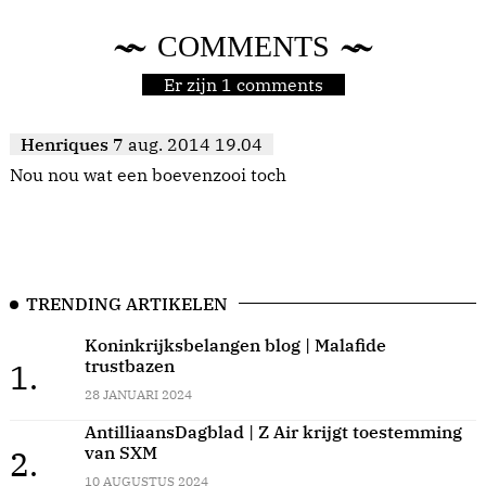
COMMENTS
Er zijn 1 comments
Henriques
7 aug. 2014 19.04
Nou nou wat een boevenzooi toch
TRENDING ARTIKELEN
Koninkrijksbelangen blog | Malafide
trustbazen
1.
28 JANUARI 2024
AntilliaansDagblad | Z Air krijgt toestemming
van SXM
2.
10 AUGUSTUS 2024