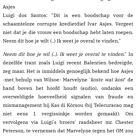
Luigi dos Santos: "Dit is een boodschap voor de
schaamteloze corrupte kredietdief Ivar Asjes. Vergeet
niet dat je die vrouw een boodschap hebt laten roepen.
Neem dit hoe je wilt (..) Ik weet je overal te vinden."
Neem dit hoe je wil (..). Ik weet je overal te vinden
." In
dezelfde trant zoals Luigi recent Balentien
bedreigde
,
zeg maar. Het is inmiddels genoeglijk bekend hoe Asjes
-met behulp van Wilsoe- Marvelyne '
koste wat kost
' de
hand boven het hoofd houdt (
audio
), ondanks een
overweldigde
hoeveelheid
signalen van fraude en
mismanagement bij Kas di Kòrsou (bij
Telecuracao
mag
niet eens 1 vergissinkje worden gemaakt). Om
vervolgens via Luigi's broers' raadsheer mr. Chester
Peterson, te vernemen dat Marvelyne tegen het OM zou