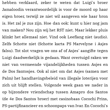
hebben
verklaard
, zeker te weten dat Luigi's broer
Jamaloodin verantwoordelijk is voor de moord op haar
eigen broer, terwijl ze niet wil aangeven wie haar bron
is. Het zal je zus zijn. Hoe dan ook: kunt u hier nog jam
van maken? Nou zijn wij het RST niet. Maar lekker pluis
klinkt het allemaal niet. Vind ook Leeflang niet (
audio
).
Zelfs Schotte niet (
Schotte karta PS Marvelyne i Asjes
falsu
). Tot slot vragen we ons af of Asjes'
aangifte
tegen
Luigi daadwerkelijk is gedaan. Want overtuigd raken we
niet van vermeende vijandelijkheden tussen Asjes en
de Dos Santosjes. Ook al niet om dat Asjes (samen met
Palm) het
handhavingsbeleid
van illegale loterijen voor
zich uit blijft
stellen
. Volgende week gaan we nader in
op bijzondere vriendschap tussen Amapro dos Santos
(de 4e Dos Santos broer) met casinobaas Cocochi Prins,
PS-partijfinancieer en schoonpaps van Ivar. En Cocochi's