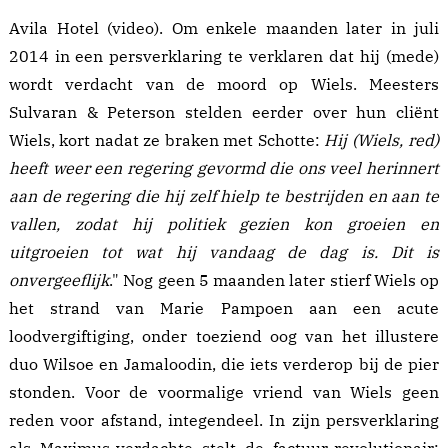
Avila Hotel (
video
). Om enkele maanden later in juli
2014 in een
persverklaring
te verklaren dat hij (mede)
wordt verdacht van de moord op Wiels. Meesters
Sulvaran & Peterson stelden eerder over hun cliënt
Wiels, kort nadat ze braken met Schotte:
Hij (Wiels, red)
heeft weer een regering gevormd die ons veel herinnert
aan de regering die hij zelf hielp te bestrijden en aan te
vallen, zodat hij politiek gezien kon groeien en
uitgroeien tot wat hij vandaag de dag is. Dit is
onvergeeflijk
." Nog geen 5 maanden later stierf Wiels op
het strand van Marie Pampoen aan een acute
loodvergiftiging, onder toeziend oog van het illustere
duo Wilsoe en Jamaloodin, die iets verderop bij de pier
stonden. Voor de voormalige vriend van Wiels geen
reden voor afstand, integendeel. In zijn persverklaring
als
Maximus-verdachte
stelt de factuur-revolutionair: