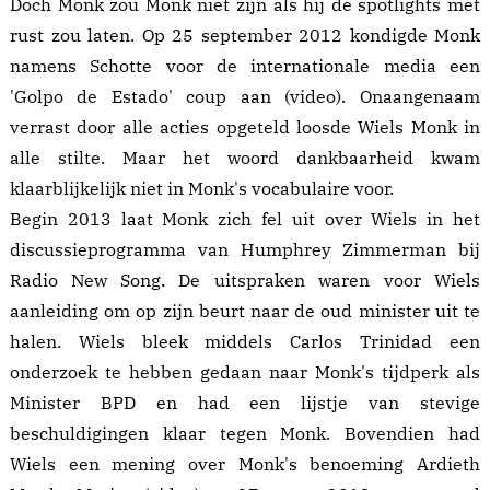
Doch Monk zou Monk niet zijn als hij de spotlights met
rust zou laten. Op 25 september 2012 kondigde Monk
namens Schotte voor de internationale media een
'Golpo de Estado'
coup
aan (
video
). Onaangenaam
verrast door alle acties opgeteld loosde Wiels Monk in
alle stilte. Maar het woord dankbaarheid kwam
klaarblijkelijk niet in Monk's vocabulaire voor.
Begin 2013 laat Monk zich fel uit over Wiels in het
discussieprogramma
van Humphrey Zimmerman bij
Radio New Song
.
De uitspraken waren voor Wiels
aanleiding om op zijn beurt naar de oud minister uit te
halen. Wiels bleek middels Carlos Trinidad een
onderzoek te hebben gedaan naar Monk's tijdperk als
Minister BPD en had een lijstje van stevige
beschuldigingen
klaar tegen Monk. Bovendien had
Wiels een mening over Monk's benoeming
Ardieth