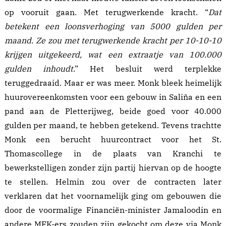
op vooruit gaan. Met terugwerkende kracht. “
Dat
betekent een loonsverhoging van 5000 gulden per
maand. Ze zou met terugwerkende kracht per 10-10-10
krijgen uitgekeerd, wat een extraatje van 100.000
gulden inhoudt
.” Het besluit werd terplekke
teruggedraaid
. Maar er was meer. Monk bleek heimelijk
huurovereenkomsten voor een gebouw in Saliña en een
pand aan de Pletterijweg, beide goed voor 40.000
gulden per maand, te hebben getekend. Tevens trachtte
Monk een berucht huurcontract voor het
St.
Thomascollege
in de plaats van Kranchi te
bewerkstelligen zonder zijn partij hiervan op de hoogte
te stellen. Helmin zou over de contracten later
verklaren
dat het voornamelijk ging om gebouwen die
door de voormalige Financiën-minister Jamaloodin en
andere MFK-ers zouden zijn gekocht om deze via Monk