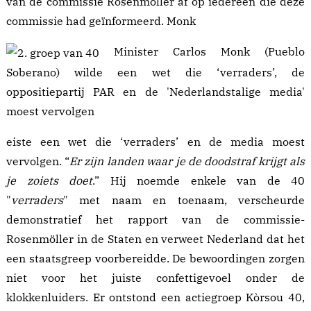
van de commissie
Rosenmöller
af op iedereen die deze
commissie had geïnformeerd. Monk
Minister Carlos Monk (Pueblo
Soberano) wilde een wet die ‘verraders’, de
oppositiepartij PAR en de 'Nederlandstalige media'
moest vervolgen
eiste een
wet
die ‘verraders’ en de media moest
vervolgen. “
Er zijn landen waar je de doodstraf krijgt als
je zoiets doet
.” Hij noemde enkele van de 40
"
verraders
" met naam en toenaam, verscheurde
demonstratief het rapport van de commissie-
Rosenmöller in de Staten en verweet Nederland dat het
een staatsgreep voorbereidde. De bewoordingen zorgen
niet voor het juiste confettigevoel onder de
klokkenluiders. Er ontstond een actiegroep Kòrsou 40,