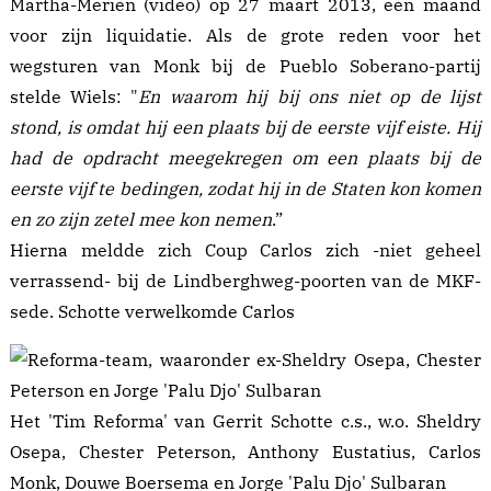
Martha-Merien
(
video
) op 27 maart 2013, een maand
voor zijn liquidatie. Als de grote reden voor het
wegsturen van Monk bij de Pueblo Soberano-partij
stelde Wiels: "
En waarom hij bij ons niet op de lijst
stond, is omdat hij een plaats bij de eerste vijf eiste.
Hij
had de opdracht meegekregen om een plaats bij de
eerste vijf te bedingen, zodat hij in de Staten kon komen
en zo zijn zetel mee kon nemen
.”
Hierna meldde zich Coup Carlos zich -niet geheel
verrassend- bij de Lindberghweg-poorten van de MKF-
sede. Schotte verwelkomde Carlos
Het 'Tim Reforma' van Gerrit Schotte c.s., w.o. Sheldry
Osepa, Chester Peterson, Anthony Eustatius, Carlos
Monk, Douwe Boersema en Jorge 'Palu Djo' Sulbaran