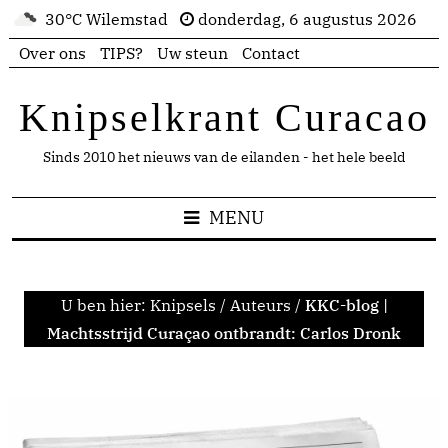
30°C Wilemstad
donderdag, 6 augustus 2026
Over ons
TIPS?
Uw steun
Contact
Knipselkrant Curacao
Sinds 2010 het nieuws van de eilanden - het hele beeld
MENU
U ben hier:
Knipsels
/
Auteurs
/
KKC-blog |
Machtsstrijd Curaçao ontbrandt: Carlos Dronk