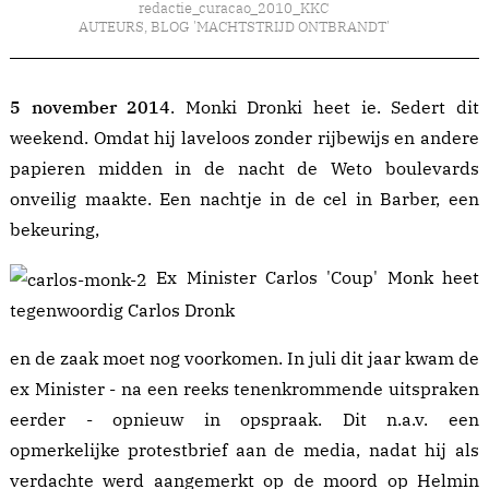
redactie_curacao_2010_KKC
AUTEURS
,
BLOG 'MACHTSTRIJD ONTBRANDT'
5 november 2014
. Monki Dronki heet ie. Sedert dit
weekend. Omdat hij laveloos zonder rijbewijs en andere
papieren midden in de nacht de
Weto
boulevards
onveilig maakte. Een nachtje in de cel in Barber, een
bekeuring,
Ex Minister Carlos 'Coup' Monk heet
tegenwoordig Carlos Dronk
en de zaak moet nog voorkomen. In juli dit jaar kwam de
ex Minister - na een reeks tenenkrommende uitspraken
eerder - opnieuw in opspraak. Dit n.a.v. een
opmerkelijke
protestbrief
aan de media, nadat hij als
verdachte werd aangemerkt op de moord op Helmin