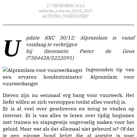
27 DECEMBER 2014
redactie_curacao_2010_KKC
AUTEURS
,
INGEZONDEN
Update KKC 30/12: Alprazolam is vanaf
vandaag te verkrijgen
bij dierenarts Pieter de Geus
(7384428/5222091)
Ingezonden tip van
een ervaren hondentrainster: Alprazolam voor
vuurwerkangst
Dieren zijn nu eenmaal erg bang voor vuurwerk. Het
liefst willen ze zich verstoppen totdat alles voorbij is.
Er is al veel over geschreven en terug te vinden op
internet. Er is van alles te lezen over tijdig beginnen
met trainen en stapsgewijs ongevoelig maken voor het
geluid. Maar wat als dat allemaal niet gebeurd is? Of dat
je een nieuwe hond krijgt die al angstig is voor