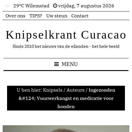
29°C Wilemstad
vrijdag, 7 augustus 2026
Over ons
TIPS?
Uw steun
Contact
Knipselkrant Curacao
Sinds 2010 het nieuws van de eilanden - het hele beeld
MENU
U ben hier:
Knipsels
/
Auteurs
/
Ingezonden
&#124; Vuurwerkangst en medicatie voor
honden